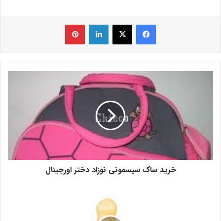
فیس بوک
X
لینکدین
‫پین‌ترست
خرید ساک سیسمونی نوزاد دختر اورجینال