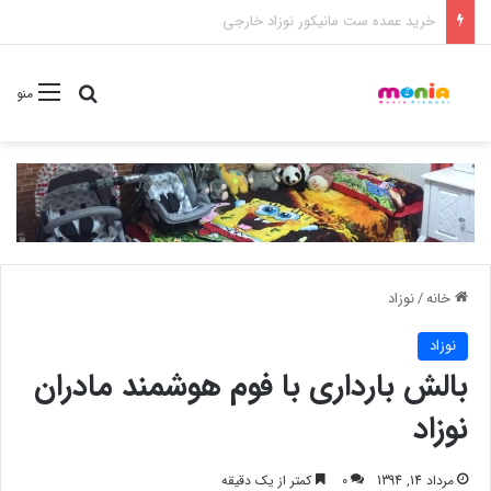
خرید شامپو سر و بدن 500 میل کودک موستلا
جستجو برا
منو
خانه
/
نوزاد
نوزاد
بالش بارداری با فوم هوشمند مادران
نوزاد
مرداد 14, 1394
0
کمتر از یک دقیقه