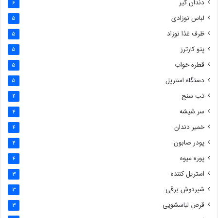
دندان گیر
6
لباس نوزادی
5
ظرف غذا نوزاد
5
پتو کارترز
5
قطره خواب
5
دستگاه استریل
5
تب سنج
4
سر شیشه
4
خمیر دندان
4
پودر صابون
4
پوره میوه
4
استریل کننده
3
شیردوش برقی
3
قرص لباسشویی
3