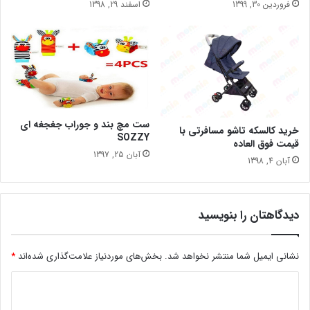
فروردین 30, 1399
اسفند 29, 1398
ست مچ بند و جوراب جغجغه ای
خرید کالسکه تاشو مسافرتی با
SOZZY
قیمت فوق العاده
آبان 25, 1397
آبان 4, 1398
دیدگاهتان را بنویسید
نشانی ایمیل شما منتشر نخواهد شد.
بخش‌های موردنیاز علامت‌گذاری شده‌اند
*
د
ی