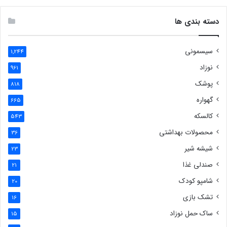
دسته بندی ها
سیسمونی
1,244
نوزاد
961
پوشک
818
گهواره
665
کالسکه
543
محصولات بهداشتی
36
شیشه شیر
23
صندلی غذا
21
شامپو کودک
20
تشک بازی
16
ساک حمل نوزاد
15