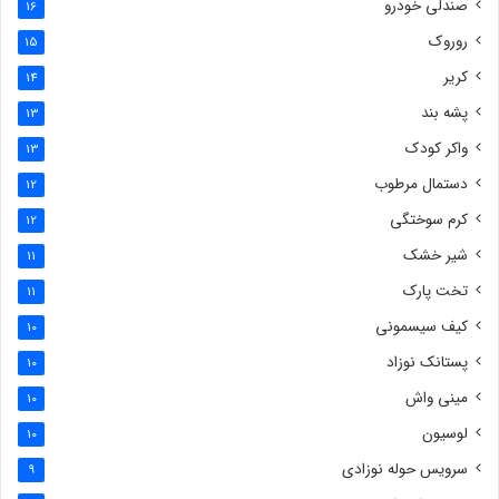
صندلی خودرو
16
روروک
15
کریر
14
پشه بند
13
واکر کودک
13
دستمال مرطوب
12
کرم سوختگی
12
شیر خشک
11
تخت پارک
11
کیف سیسمونی
10
پستانک نوزاد
10
مینی واش
10
لوسیون
10
سرویس حوله نوزادی
9