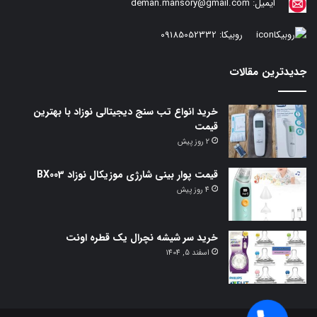
ایمیل:
deman.mansory@gmail.com
روبیکا:
09185052332
جدیدترین مقالات
خرید انواع تب سنج دیجیتالی نوزاد با بهترین
قیمت
2 روز پیش
قیمت پوار بینی شارژی موزیکال نوزاد BX003
4 روز پیش
خرید سر شیشه نچرال یک قطره اونت
اسفند 5, 1404