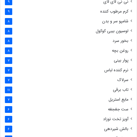
نی نی لای لای
9
کرم مرطوب کننده
9
شامپو سر و بدن
8
لوسیون بیبی کوکول
8
بخور سرد
8
روغن بچه
8
پوار بینی
7
نرم کننده لباس
7
سرلاک
7
تاب برقی
11
مایع استریل
7
ست جغجغه
6
آویز تخت نوزاد
6
بالش شیردهی
6