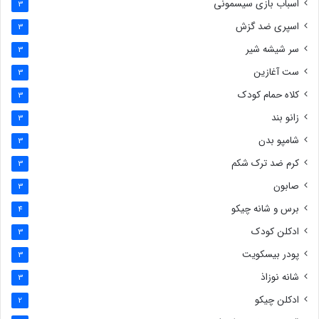
اسباب بازی سیسمونی
3
اسپری ضد گزش
3
سر شیشه شیر
3
ست آغازین
3
کلاه حمام کودک
3
زانو بند
3
شامپو بدن
3
کرم ضد ترک شکم
3
صابون
3
برس و شانه چیکو
4
ادکلن کودک
3
پودر بیسکویت
3
شانه نوزاذ
3
ادکلن چیکو
2