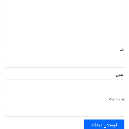
د
گ
ا
ه
*
نام
ایمیل
وب‌ سایت