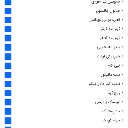
سرویس غذا خوری
1
صابون جانسون
1
قطره مولتی ویتامین
1
کرم ضد گزش
1
کرم ضد آفتاب
1
پودر لباسشویی
1
شیردوش اونت
1
نپی کرم
1
ست مانیکور
1
تخت کنار مادر چیکو
1
ریچ کرم
1
عروسک پولیشی
1
بند پستانک
1
حوله کودک
1