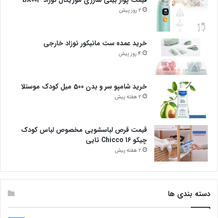
قیمت پوار بینی شارژی موزیکال نوزاد BX003
2 روز پیش
خرید عمده ست مانیکور نوزاد خارجی
4 روز پیش
خرید شامپو سر و بدن 500 میل کودک موستلا
2 هفته پیش
قیمت قرص لباسشویی مخصوص لباس کودک
چیکو Chicco 16 تایی
2 هفته پیش
دسته بندی ها