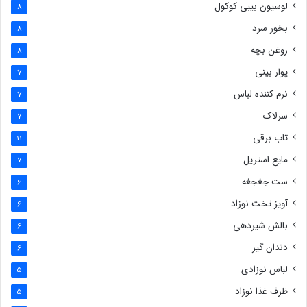
لوسیون بیبی کوکول
8
بخور سرد
8
روغن بچه
8
پوار بینی
7
نرم کننده لباس
7
سرلاک
7
تاب برقی
11
مایع استریل
7
ست جغجغه
6
آویز تخت نوزاد
6
بالش شیردهی
6
دندان گیر
6
لباس نوزادی
5
ظرف غذا نوزاد
5