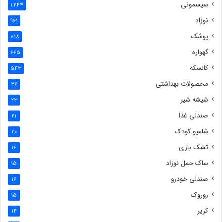
سیسمونی
1,244
نوزاد
961
پوشک
818
گهواره
665
کالسکه
543
محصولات بهداشتی
36
شیشه شیر
23
صندلی غذا
21
شامپو کودک
20
تشک بازی
16
ساک حمل نوزاد
15
صندلی خودرو
16
روروک
15
کریر
14