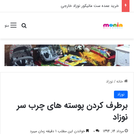
خرید شامپو سر و بدن 500 میل کودک موستلا
جستجو برا
منو
خانه
/
نوزاد
نوزاد
برطرف کردن پوسته های چرب سر
نوزاد
مرداد 14, 1394
0
خواندن این مطلب 1 دقیقه زمان میبرد