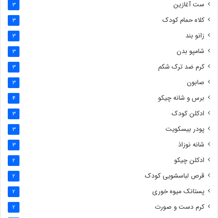
ست آغازین
3
کلاه حمام کودک
3
زانو بند
3
شامپو بدن
3
کرم ضد ترک شکم
3
صابون
3
برس و شانه چیکو
4
ادکلن کودک
3
پودر بیسکویت
3
شانه نوزاذ
3
ادکلن چیکو
2
قرص لباسشویی کودک
2
پستانک میوه خوری
2
کرم دست و صورت
2