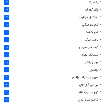
پشه بند
13
واکر کودک
13
دستمال مرطوب
12
کرم سوختگی
12
شیر خشک
11
تخت پارک
11
کیف سیسمونی
10
پستانک نوزاد
10
مینی واش
10
لوسیون
10
سرویس حوله نوزادی
9
نی نی لای لای
9
کرم مرطوب کننده
9
شامپو سر و بدن
8