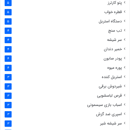
پتو کارترز
5
قطره خواب
5
دستگاه استریل
5
تب سنج
4
سر شیشه
4
خمیر دندان
4
پودر صابون
4
پوره میوه
4
استریل کننده
3
شیردوش برقی
3
قرص لباسشویی
3
اسباب بازی سیسمونی
3
اسپری ضد گزش
3
سر شیشه شیر
3