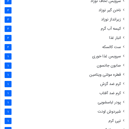
سرویس لحاف نوزاد
2
ناخن گیر نوزاد
2
زیرانداز نوزاد
2
کیسه آب گرم
2
انبار غذا
2
ست کالسکه
2
سرویس غذا خوری
1
صابون جانسون
1
قطره مولتی ویتامین
1
کرم ضد گزش
1
کرم ضد آفتاب
1
پودر لباسشویی
1
شیردوش اونت
1
نپی کرم
1