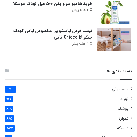
خرید شامپو سر و بدن 500 میل کودک موستلا
2 هفته پیش
قیمت قرص لباسشویی مخصوص لباس کودک
چیکو Chicco 16 تایی
3 هفته پیش
دسته بندی ها
سیسمونی
1,244
نوزاد
961
پوشک
818
گهواره
665
کالسکه
543