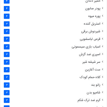
خمیر دندان
4
پودر صابون
4
پوره میوه
4
استریل کننده
3
شیردوش برقی
3
قرص لباسشویی
3
اسباب بازی سیسمونی
3
اسپری ضد گزش
3
سر شیشه شیر
3
ست آغازین
3
کلاه حمام کودک
3
زانو بند
3
شامپو بدن
3
کرم ضد ترک شکم
3