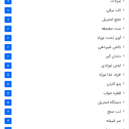
سرلاک
7
تاب برقی
11
مایع استریل
7
ست جغجغه
6
آویز تخت نوزاد
6
بالش شیردهی
6
دندان گیر
6
لباس نوزادی
5
ظرف غذا نوزاد
5
پتو کارترز
5
قطره خواب
5
دستگاه استریل
5
تب سنج
4
سر شیشه
4