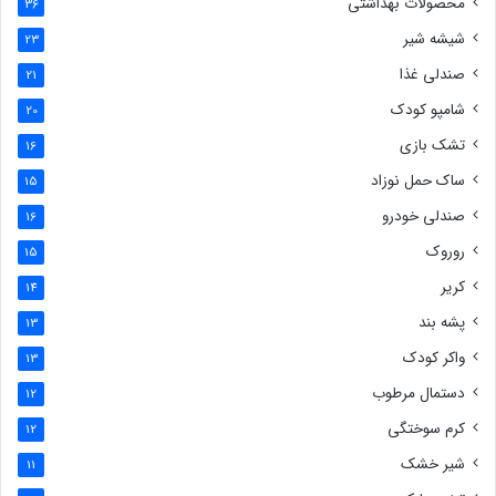
محصولات بهداشتی
36
شیشه شیر
23
صندلی غذا
21
شامپو کودک
20
تشک بازی
16
ساک حمل نوزاد
15
صندلی خودرو
16
روروک
15
کریر
14
پشه بند
13
واکر کودک
13
دستمال مرطوب
12
کرم سوختگی
12
شیر خشک
11