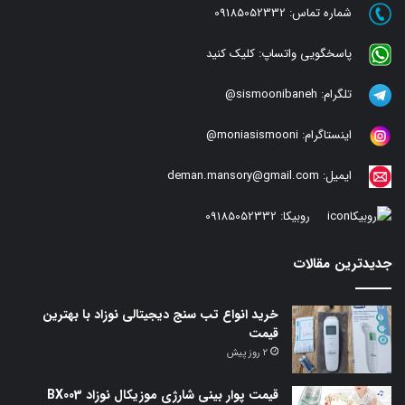
شماره تماس:
09185052332
پاسخگویی واتساپ:
کلیک کنید
تلگرام:
sismoonibaneh@
اینستاگرام:
moniasismooni@
ایمیل:
deman.mansory@gmail.com
روبیکا:
09185052332
جدیدترین مقالات
خرید انواع تب سنج دیجیتالی نوزاد با بهترین
قیمت
2 روز پیش
قیمت پوار بینی شارژی موزیکال نوزاد BX003