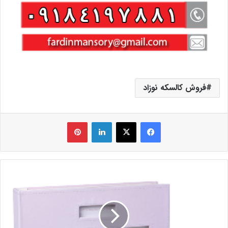
فروش کالسکه نوزاد
فیس بوک
X
لینکدین
‫پین‌ترست