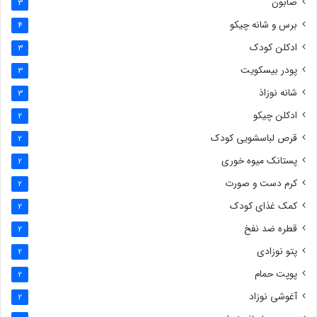
صابون
3
برس و شانه چیکو
4
ادکلن کودک
3
پودر بیسکویت
3
شانه نوزاذ
3
ادکلن چیکو
2
قرص لباسشویی کودک
2
پستانک میوه خوری
2
کرم دست و صورت
2
کمک غذای کودک
2
قطره ضد نفخ
2
پتو نوزادی
2
پوپت حمام
2
آغوشی نوزاد
2