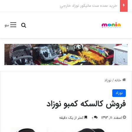
خرید شامپو سر و بدن 500 میل کودک موستلا
جستجو برا
منو
خانه
/
نوزاد
نوزاد
فروش کالسکه کمبو نوزاد
اسفند 11, 1393
0
کمتر از یک دقیقه