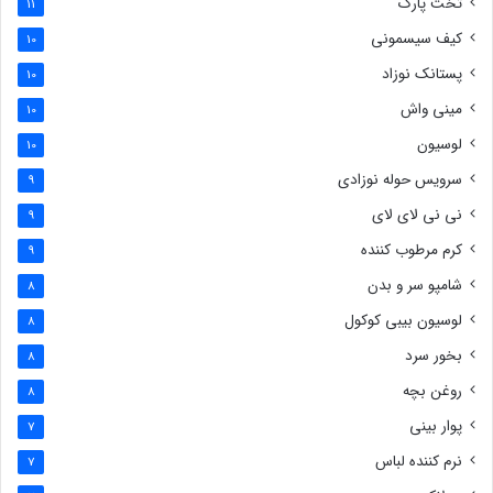
تخت پارک
11
کیف سیسمونی
10
پستانک نوزاد
10
مینی واش
10
لوسیون
10
سرویس حوله نوزادی
9
نی نی لای لای
9
کرم مرطوب کننده
9
شامپو سر و بدن
8
لوسیون بیبی کوکول
8
بخور سرد
8
روغن بچه
8
پوار بینی
7
نرم کننده لباس
7