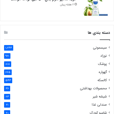
2 هفته پیش
دسته بندی ها
سیسمونی
1,244
نوزاد
961
پوشک
818
گهواره
665
کالسکه
543
محصولات بهداشتی
36
شیشه شیر
23
صندلی غذا
21
شامپو کودک
20