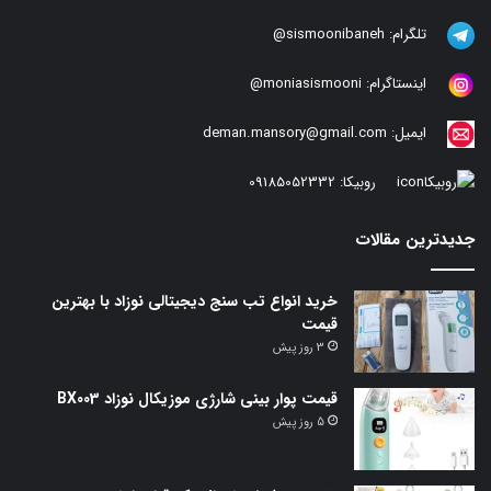
تلگرام:
sismoonibaneh@
اینستاگرام:
moniasismooni@
ایمیل:
deman.mansory@gmail.com
روبیکا:
09185052332
جدیدترین مقالات
خرید انواع تب سنج دیجیتالی نوزاد با بهترین
قیمت
3 روز پیش
قیمت پوار بینی شارژی موزیکال نوزاد BX003
5 روز پیش