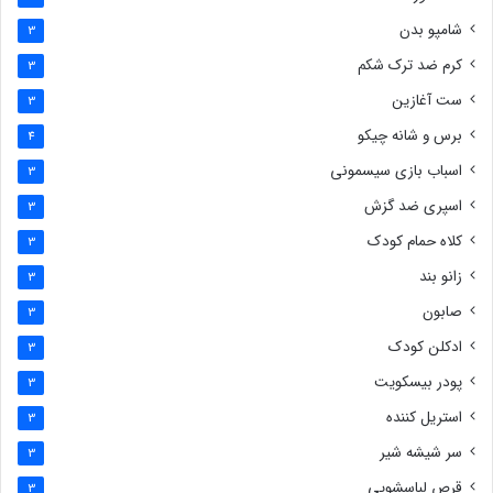
شامپو بدن
3
کرم ضد ترک شکم
3
ست آغازین
3
برس و شانه چیکو
4
اسباب بازی سیسمونی
3
اسپری ضد گزش
3
کلاه حمام کودک
3
زانو بند
3
صابون
3
ادکلن کودک
3
پودر بیسکویت
3
استریل کننده
3
سر شیشه شیر
3
قرص لباسشویی
3