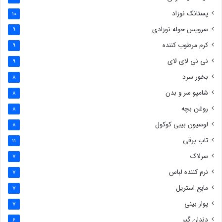
پستانک نوزاد
10
سرویس حوله نوزادی
9
کرم مرطوب کننده
9
نی نی لای لای
9
بخور سرد
8
شامپو سر و بدن
8
روغن بچه
8
لوسیون بیبی کوکول
8
تاب برقی
11
سرلاک
7
نرم کننده لباس
7
مایع استریل
7
پوار بینی
7
دندان گیر
6