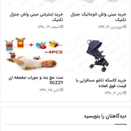
خرید مینی واش اتوماتیک جنرال
خرید اینترنتی مینی واش جنرال
تکنیک
تکنیک
فروردین 30, 1399
اسفند 29, 1398
ست مچ بند و جوراب جغجغه ای
خرید کالسکه تاشو مسافرتی با
SOZZY
قیمت فوق العاده
آبان 25, 1397
آبان 4, 1398
دیدگاهتان را بنویسید