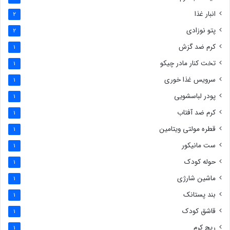
انبار غذا
2
پتو نوزادی
2
کرم ضد گزش
1
تخت کنار مادر چیکو
1
سرویس غذا خوری
1
پودر لباسشویی
1
کرم ضد آفتاب
1
قطره مولتی ویتامین
1
ست مانیکور
1
حوله کودک
1
ماشین شارژی
1
بند پستانک
1
قاشق کودک
1
ریچ کرم
1