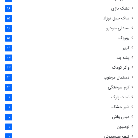
تشک بازی
16
ساک حمل نوزاد
15
صندلی خودرو
16
روروک
15
کریر
14
پشه بند
13
واکر کودک
13
دستمال مرطوب
12
کرم سوختگی
12
تخت پارک
11
شیر خشک
11
مینی واش
10
لوسیون
10
کیف سیسمونی
10