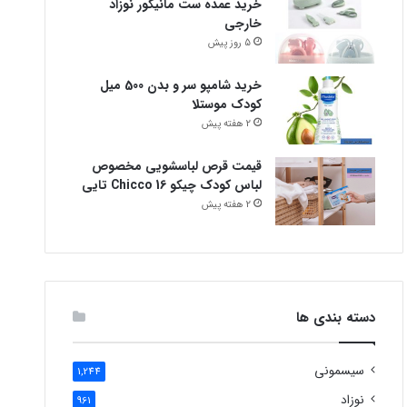
خرید عمده ست مانیکور نوزاد
خارجی
5 روز پیش
خرید شامپو سر و بدن 500 میل
کودک موستلا
2 هفته پیش
قیمت قرص لباسشویی مخصوص
لباس کودک چیکو Chicco 16 تایی
2 هفته پیش
دسته بندی ها
سیسمونی
1,244
نوزاد
961