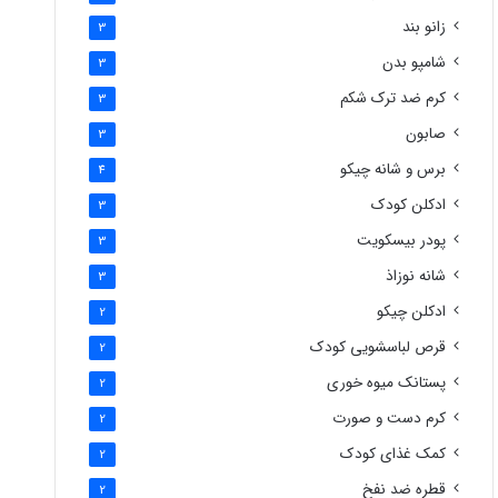
زانو بند
3
شامپو بدن
3
کرم ضد ترک شکم
3
صابون
3
برس و شانه چیکو
4
ادکلن کودک
3
پودر بیسکویت
3
شانه نوزاذ
3
ادکلن چیکو
2
قرص لباسشویی کودک
2
پستانک میوه خوری
2
کرم دست و صورت
2
کمک غذای کودک
2
قطره ضد نفخ
2