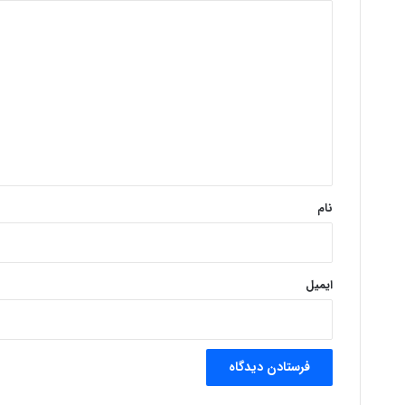
د
ی
د
گ
ا
ه
*
نام
ایمیل