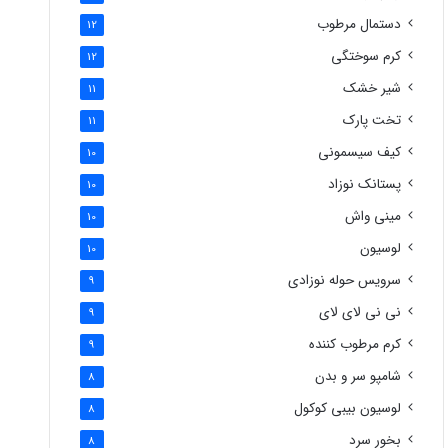
دستمال مرطوب
12
کرم سوختگی
12
شیر خشک
11
تخت پارک
11
کیف سیسمونی
10
پستانک نوزاد
10
مینی واش
10
لوسیون
10
سرویس حوله نوزادی
9
نی نی لای لای
9
کرم مرطوب کننده
9
شامپو سر و بدن
8
لوسیون بیبی کوکول
8
بخور سرد
8