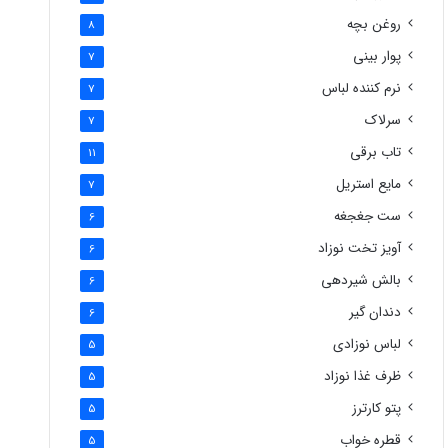
روغن بچه
8
پوار بینی
7
نرم کننده لباس
7
سرلاک
7
تاب برقی
11
مایع استریل
7
ست جغجغه
6
آویز تخت نوزاد
6
بالش شیردهی
6
دندان گیر
6
لباس نوزادی
5
ظرف غذا نوزاد
5
پتو کارترز
5
قطره خواب
5