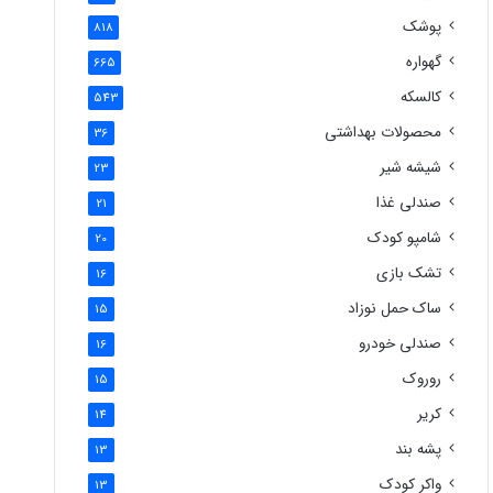
پوشک
818
گهواره
665
کالسکه
543
محصولات بهداشتی
36
شیشه شیر
23
صندلی غذا
21
شامپو کودک
20
تشک بازی
16
ساک حمل نوزاد
15
صندلی خودرو
16
روروک
15
کریر
14
پشه بند
13
واکر کودک
13