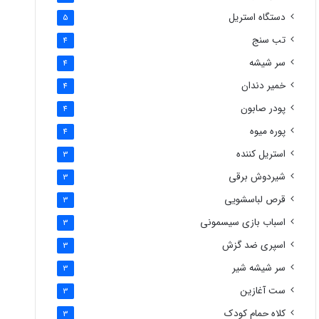
دستگاه استریل
5
تب سنج
4
سر شیشه
4
خمیر دندان
4
پودر صابون
4
پوره میوه
4
استریل کننده
3
شیردوش برقی
3
قرص لباسشویی
3
اسباب بازی سیسمونی
3
اسپری ضد گزش
3
سر شیشه شیر
3
ست آغازین
3
کلاه حمام کودک
3