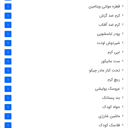
قطره مولتی ویتامین
1
کرم ضد گزش
1
کرم ضد آفتاب
1
پودر لباسشویی
1
شیردوش اونت
1
نپی کرم
1
ست مانیکور
1
تخت کنار مادر چیکو
1
ریچ کرم
1
عروسک پولیشی
1
بند پستانک
1
حوله کودک
1
ماشین شارژی
1
فلاسک کودک
1