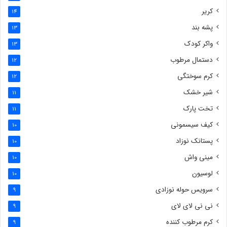
کریر
14
پشه بند
13
واکر کودک
13
دستمال مرطوب
12
کرم سوختگی
12
شیر خشک
11
تخت پارک
11
کیف سیسمونی
10
پستانک نوزاد
10
مینی واش
10
لوسیون
10
سرویس حوله نوزادی
9
نی نی لای لای
9
کرم مرطوب کننده
9