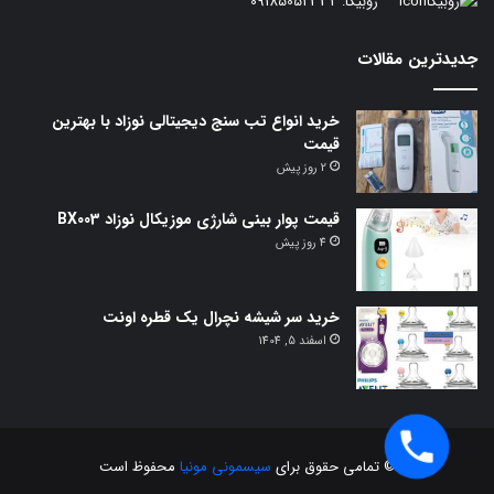
روبیکا:
09185052332
جدیدترین مقالات
خرید انواع تب سنج دیجیتالی نوزاد با بهترین
قیمت
2 روز پیش
قیمت پوار بینی شارژی موزیکال نوزاد BX003
4 روز پیش
خرید سر شیشه نچرال یک قطره اونت
اسفند 5, 1404
© تمامی حقوق برای
سیسمونی مونیا
محفوظ است