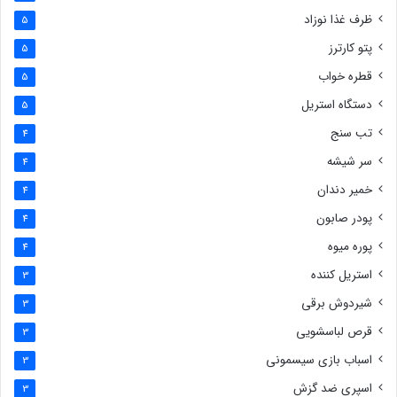
ظرف غذا نوزاد
5
پتو کارترز
5
قطره خواب
5
دستگاه استریل
5
تب سنج
4
سر شیشه
4
خمیر دندان
4
پودر صابون
4
پوره میوه
4
استریل کننده
3
شیردوش برقی
3
قرص لباسشویی
3
اسباب بازی سیسمونی
3
اسپری ضد گزش
3