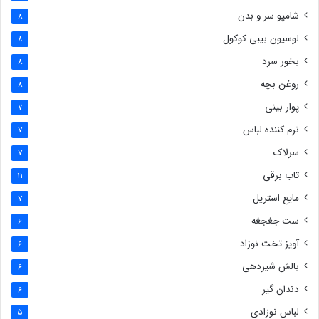
شامپو سر و بدن
8
لوسیون بیبی کوکول
8
بخور سرد
8
روغن بچه
8
پوار بینی
7
نرم کننده لباس
7
سرلاک
7
تاب برقی
11
مایع استریل
7
ست جغجغه
6
آویز تخت نوزاد
6
بالش شیردهی
6
دندان گیر
6
لباس نوزادی
5