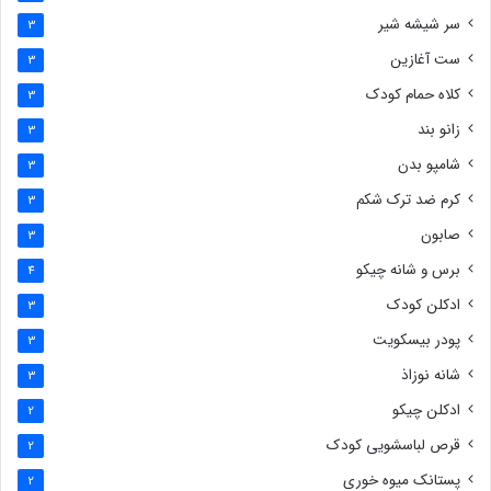
سر شیشه شیر
3
ست آغازین
3
کلاه حمام کودک
3
زانو بند
3
شامپو بدن
3
کرم ضد ترک شکم
3
صابون
3
برس و شانه چیکو
4
ادکلن کودک
3
پودر بیسکویت
3
شانه نوزاذ
3
ادکلن چیکو
2
قرص لباسشویی کودک
2
پستانک میوه خوری
2