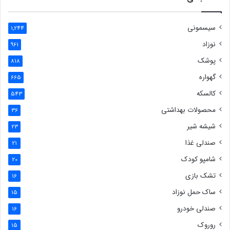
سیسمونی
1,244
نوزاد
961
پوشک
818
گهواره
665
کالسکه
543
محصولات بهداشتی
36
شیشه شیر
23
صندلی غذا
21
شامپو کودک
20
تشک بازی
16
ساک حمل نوزاد
15
صندلی خودرو
16
روروک
15