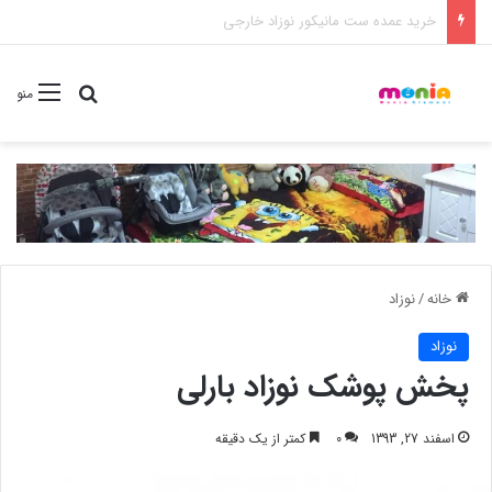
خرید شامپو سر و بدن 500 میل کودک موستلا
جستجو برا
منو
خانه
/
نوزاد
نوزاد
پخش پوشک نوزاد بارلی
اسفند 27, 1393
0
کمتر از یک دقیقه