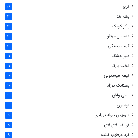
کریر
14
پشه بند
13
واکر کودک
13
دستمال مرطوب
12
کرم سوختگی
12
شیر خشک
11
تخت پارک
11
کیف سیسمونی
10
پستانک نوزاد
10
مینی واش
10
لوسیون
10
سرویس حوله نوزادی
9
نی نی لای لای
9
کرم مرطوب کننده
9