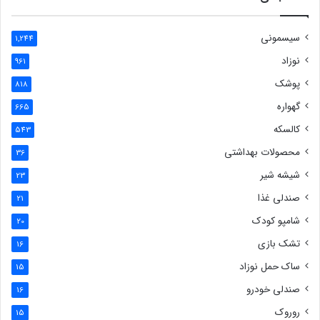
سیسمونی
1,244
نوزاد
961
پوشک
818
گهواره
665
کالسکه
543
محصولات بهداشتی
36
شیشه شیر
23
صندلی غذا
21
شامپو کودک
20
تشک بازی
16
ساک حمل نوزاد
15
صندلی خودرو
16
روروک
15