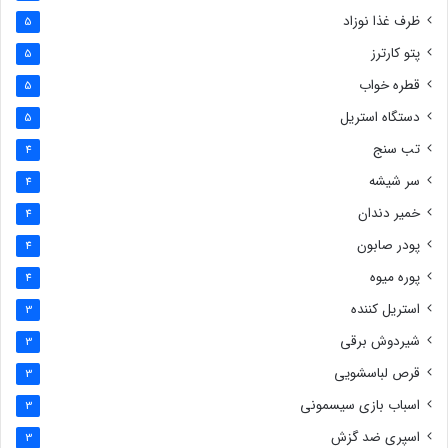
ظرف غذا نوزاد
5
پتو کارترز
5
قطره خواب
5
دستگاه استریل
5
تب سنج
4
سر شیشه
4
خمیر دندان
4
پودر صابون
4
پوره میوه
4
استریل کننده
3
شیردوش برقی
3
قرص لباسشویی
3
اسباب بازی سیسمونی
3
اسپری ضد گزش
3