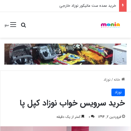
خرید شامپو سر و بدن 500 میل کودک موستلا
جستجو برا
منو
خانه
/
نوزاد
نوزاد
خرید سرویس خواب نوزاد کپل پا
فروردین 2, 1394
0
کمتر از یک دقیقه