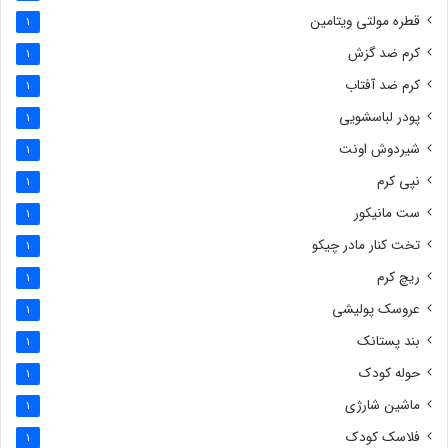
قطره مولتی ویتامین
1
کرم ضد گزش
1
کرم ضد آفتاب
1
پودر لباسشویی
1
شیردوش اونت
1
نپی کرم
1
ست مانیکور
1
تخت کنار مادر چیکو
1
ریچ کرم
1
عروسک پولیشی
1
بند پستانک
1
حوله کودک
1
ماشین شارژی
1
فلاسک کودک
1