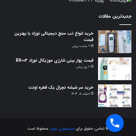
روبیکا:
09185052332
جدیدترین مقالات
خرید انواع تب سنج دیجیتالی نوزاد با بهترین
قیمت
9 ساعت پیش
قیمت پوار بینی شارژی موزیکال نوزاد BX003
2 روز پیش
خرید سر شیشه نچرال یک قطره اونت
اسفند 5, 1404
© تمامی حقوق برای
سیسمونی مونیا
محفوظ است