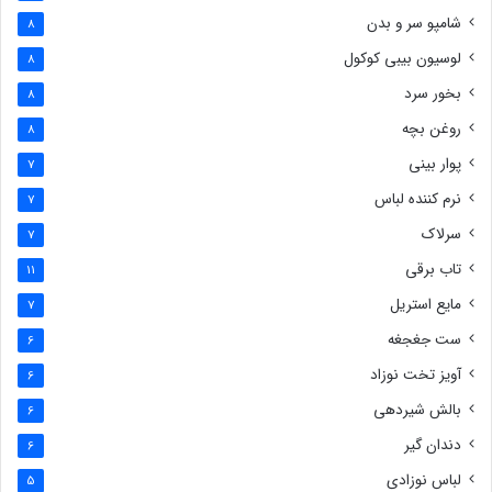
شامپو سر و بدن
8
لوسیون بیبی کوکول
8
بخور سرد
8
روغن بچه
8
پوار بینی
7
نرم کننده لباس
7
سرلاک
7
تاب برقی
11
مایع استریل
7
ست جغجغه
6
آویز تخت نوزاد
6
بالش شیردهی
6
دندان گیر
6
لباس نوزادی
5