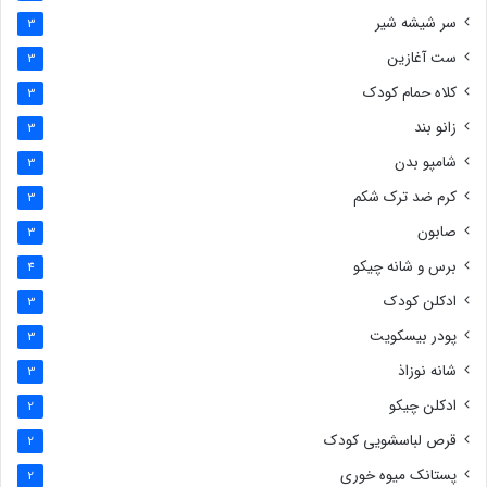
سر شیشه شیر
3
ست آغازین
3
کلاه حمام کودک
3
زانو بند
3
شامپو بدن
3
کرم ضد ترک شکم
3
صابون
3
برس و شانه چیکو
4
ادکلن کودک
3
پودر بیسکویت
3
شانه نوزاذ
3
ادکلن چیکو
2
قرص لباسشویی کودک
2
پستانک میوه خوری
2