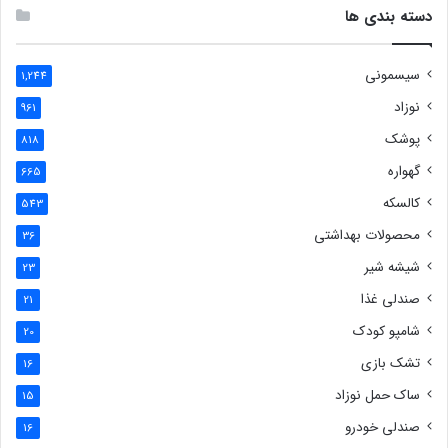
دسته بندی ها
سیسمونی
1,244
نوزاد
961
پوشک
818
گهواره
665
کالسکه
543
محصولات بهداشتی
36
شیشه شیر
23
صندلی غذا
21
شامپو کودک
20
تشک بازی
16
ساک حمل نوزاد
15
صندلی خودرو
16