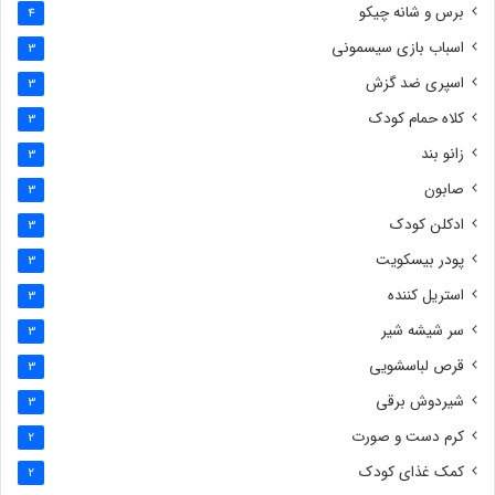
برس و شانه چیکو
4
اسباب بازی سیسمونی
3
اسپری ضد گزش
3
کلاه حمام کودک
3
زانو بند
3
صابون
3
ادکلن کودک
3
پودر بیسکویت
3
استریل کننده
3
سر شیشه شیر
3
قرص لباسشویی
3
شیردوش برقی
3
کرم دست و صورت
2
کمک غذای کودک
2