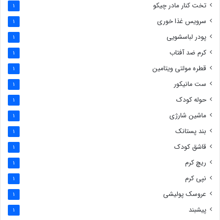
تخت کنار مادر چیکو
1
سرویس غذا خوری
1
پودر لباسشویی
1
کرم ضد آفتاب
1
قطره مولتی ویتامین
1
ست مانیکور
1
حوله کودک
1
ماشین شارژی
1
بند پستانک
1
قاشق کودک
1
ریچ کرم
1
نپی کرم
1
عروسک پولیشی
1
پیشبند
1