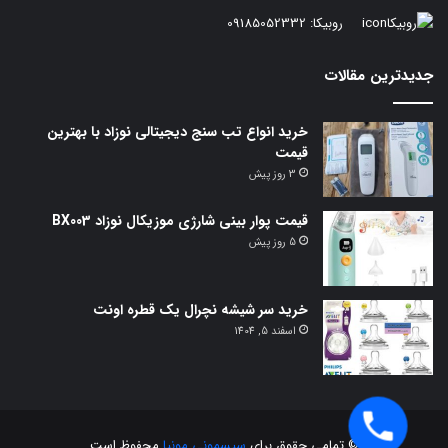
روبیکا:
09185052332
جدیدترین مقالات
خرید انواع تب سنج دیجیتالی نوزاد با بهترین
قیمت
3 روز پیش
قیمت پوار بینی شارژی موزیکال نوزاد BX003
5 روز پیش
خرید سر شیشه نچرال یک قطره اونت
اسفند 5, 1404
© تمامی حقوق برای
سیسمونی مونیا
محفوظ است