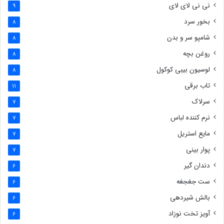
نی نی لای لای
9
بخور سرد
8
شامپو سر و بدن
8
روغن بچه
8
لوسیون بیبی کوکول
8
تاب برقی
11
سرلاک
7
نرم کننده لباس
7
مایع استریل
7
پوار بینی
7
دندان گیر
6
ست جغجغه
6
بالش شیردهی
6
آویز تخت نوزاد
6