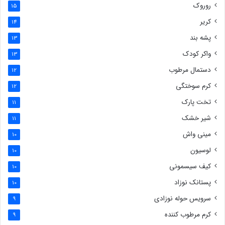
روروک
15
کریر
14
پشه بند
13
واکر کودک
13
دستمال مرطوب
12
کرم سوختگی
12
تخت پارک
11
شیر خشک
11
مینی واش
10
لوسیون
10
کیف سیسمونی
10
پستانک نوزاد
10
سرویس حوله نوزادی
9
کرم مرطوب کننده
9