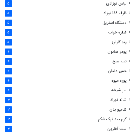
لباس نوزادی
5
ظرف غذا نوزاد
5
دستگاه استریل
5
قطره خواب
5
پتو کارترز
5
پودر صابون
4
تب سنج
4
خمیر دندان
4
پوره میوه
4
سر شیشه
4
شانه نوزاذ
3
شامپو بدن
3
کرم ضد ترک شکم
3
ست آغازین
3