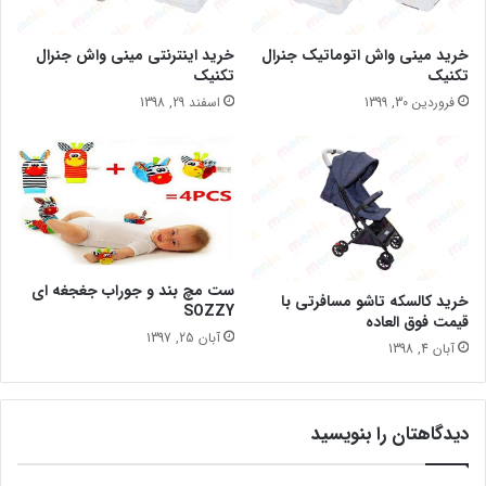
خرید مینی واش اتوماتیک جنرال
خرید اینترنتی مینی واش جنرال
تکنیک
تکنیک
فروردین 30, 1399
اسفند 29, 1398
ست مچ بند و جوراب جغجغه ای
خرید کالسکه تاشو مسافرتی با
SOZZY
قیمت فوق العاده
آبان 25, 1397
آبان 4, 1398
دیدگاهتان را بنویسید