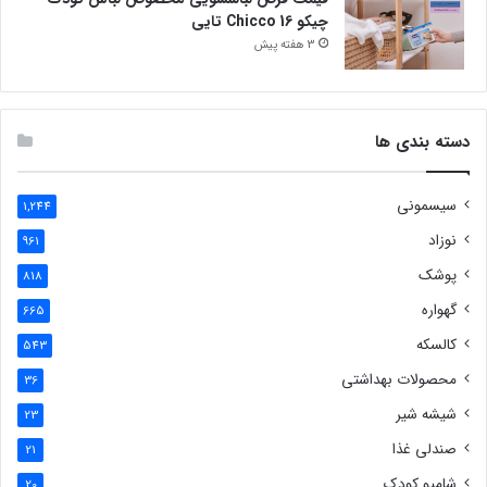
چیکو Chicco 16 تایی
3 هفته پیش
دسته بندی ها
سیسمونی
1,244
نوزاد
961
پوشک
818
گهواره
665
کالسکه
543
محصولات بهداشتی
36
شیشه شیر
23
صندلی غذا
21
شامپو کودک
20