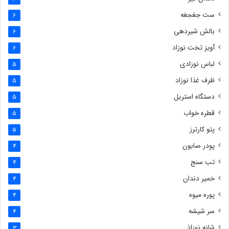
ست جغجغه
6
بالش شیردهی
6
آویز تخت نوزاد
6
لباس نوزادی
5
ظرف غذا نوزاد
5
دستگاه استریل
5
قطره خواب
5
پتو کارترز
5
پودر صابون
4
تب سنج
4
خمیر دندان
4
پوره میوه
4
سر شیشه
4
شانه نوزاذ
3