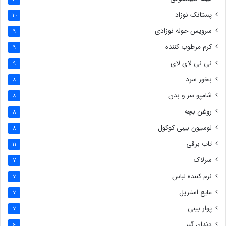
پستانک نوزاد
10
سرویس حوله نوزادی
9
کرم مرطوب کننده
9
نی نی لای لای
9
بخور سرد
8
شامپو سر و بدن
8
روغن بچه
8
لوسیون بیبی کوکول
8
تاب برقی
11
سرلاک
7
نرم کننده لباس
7
مایع استریل
7
پوار بینی
7
دندان گیر
6