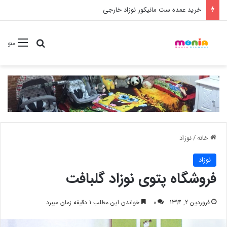
خرید شامپو سر و بدن 500 میل کودک موستلا
جستجو برا
منو
خانه
/
نوزاد
نوزاد
فروشگاه پتوی نوزاد گلبافت
فروردین 2, 1394
0
خواندن این مطلب 1 دقیقه زمان میبرد