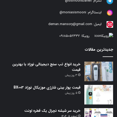
تلگرام:
sismoonibaneh@
اینستاگرام:
moniasismooni@
ایمیل:
deman.mansory@gmail.com
روبیکا:
09185052332
جدیدترین مقالات
خرید انواع تب سنج دیجیتالی نوزاد با بهترین
قیمت
3 روز پیش
قیمت پوار بینی شارژی موزیکال نوزاد BX003
5 روز پیش
خرید سر شیشه نچرال یک قطره اونت
اسفند 5, 1404