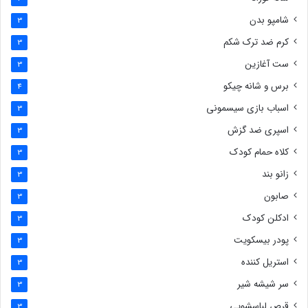
شامپو بدن
3
کرم ضد ترک شکم
3
ست آغازین
3
برس و شانه چیکو
4
اسباب بازی سیسمونی
3
اسپری ضد گزش
3
کلاه حمام کودک
3
زانو بند
3
صابون
3
ادکلن کودک
3
پودر بیسکویت
3
استریل کننده
3
سر شیشه شیر
3
قرص لباسشویی
3