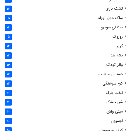
تشک بازی
16
ساک حمل نوزاد
15
صندلی خودرو
16
روروک
15
کریر
14
پشه بند
13
واکر کودک
13
دستمال مرطوب
12
کرم سوختگی
12
تخت پارک
11
شیر خشک
11
مینی واش
10
لوسیون
10
کیف سیسمونی
10