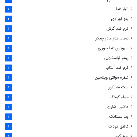
انبار غذا
2
پتو نوزادی
2
کرم ضد گزش
1
تخت کنار مادر چیکو
1
سرویس غذا خوری
1
پودر لباسشویی
1
کرم ضد آفتاب
1
قطره مولتی ویتامین
1
ست مانیکور
1
حوله کودک
1
ماشین شارژی
1
بند پستانک
1
قاشق کودک
1
ریچ کرم
1