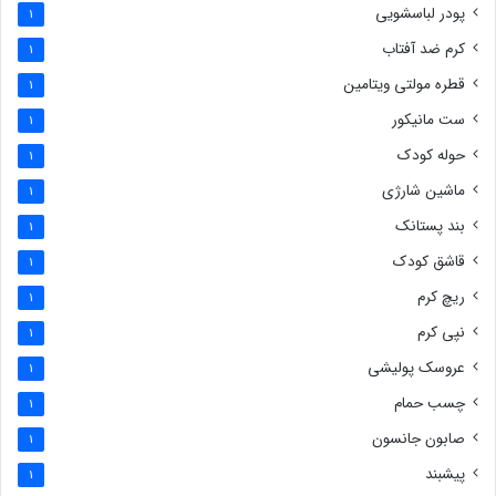
پودر لباسشویی
1
کرم ضد آفتاب
1
قطره مولتی ویتامین
1
ست مانیکور
1
حوله کودک
1
ماشین شارژی
1
بند پستانک
1
قاشق کودک
1
ریچ کرم
1
نپی کرم
1
عروسک پولیشی
1
چسب حمام
1
صابون جانسون
1
پیشبند
1