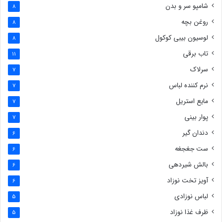
شامپو سر و بدن
8
روغن بچه
8
لوسیون بیبی کوکول
8
تاب برقی
11
سرلاک
7
نرم کننده لباس
7
مایع استریل
7
پوار بینی
7
دندان گیر
6
ست جغجغه
6
بالش شیردهی
6
آویز تخت نوزاد
6
لباس نوزادی
5
ظرف غذا نوزاد
5