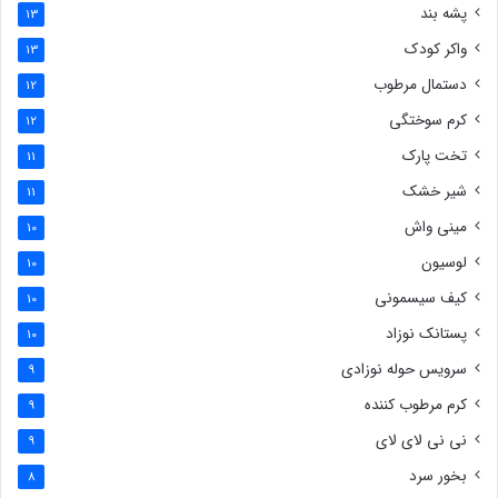
پشه بند
13
واکر کودک
13
دستمال مرطوب
12
کرم سوختگی
12
تخت پارک
11
شیر خشک
11
مینی واش
10
لوسیون
10
کیف سیسمونی
10
پستانک نوزاد
10
سرویس حوله نوزادی
9
کرم مرطوب کننده
9
نی نی لای لای
9
بخور سرد
8