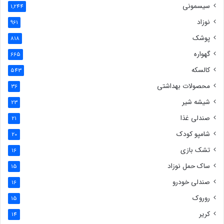
سیسمونی
1,244
نوزاد
961
پوشک
818
گهواره
665
کالسکه
543
محصولات بهداشتی
36
شیشه شیر
23
صندلی غذا
21
شامپو کودک
20
تشک بازی
16
ساک حمل نوزاد
15
صندلی خودرو
16
روروک
15
کریر
14