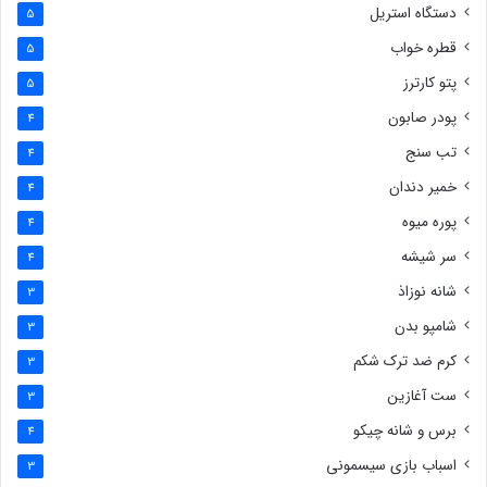
دستگاه استریل
5
قطره خواب
5
پتو کارترز
5
پودر صابون
4
تب سنج
4
خمیر دندان
4
پوره میوه
4
سر شیشه
4
شانه نوزاذ
3
شامپو بدن
3
کرم ضد ترک شکم
3
ست آغازین
3
برس و شانه چیکو
4
اسباب بازی سیسمونی
3