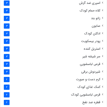
اسپری ضد گزش
3
کلاه حمام کودک
3
زانو بند
3
صابون
3
ادکلن کودک
3
پودر بیسکویت
3
استریل کننده
3
سر شیشه شیر
3
قرص لباسشویی
3
شیردوش برقی
3
کرم دست و صورت
2
کمک غذای کودک
2
قرص لباسشویی کودک
2
قطره ضد نفخ
2