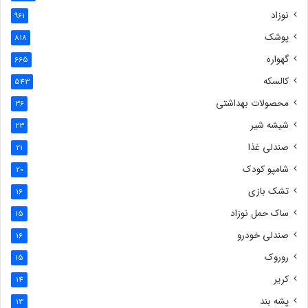
نوزاد
961
پوشک
818
گهواره
665
کالسکه
543
محصولات بهداشتی
36
شیشه شیر
23
صندلی غذا
21
شامپو کودک
20
تشک بازی
16
ساک حمل نوزاد
15
صندلی خودرو
16
روروک
15
کریر
14
پشه بند
13