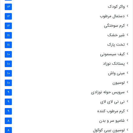
واکر کودک
13
دستمال مرطوب
12
کرم سوختگی
12
شیر خشک
11
تخت پارک
11
کیف سیسمونی
10
پستانک نوزاد
10
مینی واش
10
لوسیون
10
سرویس حوله نوزادی
9
نی نی لای لای
9
کرم مرطوب کننده
9
شامپو سر و بدن
8
لوسیون بیبی کوکول
8