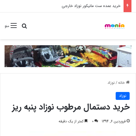
خرید شامپو سر و بدن 500 میل کودک موستلا
جستجو برا
منو
خانه
/
نوزاد
نوزاد
خرید دستمال مرطوب نوزاد پنبه ریز
فروردین 6, 1394
0
کمتر از یک دقیقه