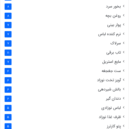
بخور سرد
8
روغن بچه
8
پوار بینی
7
نرم کننده لباس
7
سرلاک
7
تاب برقی
11
مایع استریل
7
ست جغجغه
6
آویز تخت نوزاد
6
بالش شیردهی
6
دندان گیر
6
لباس نوزادی
5
ظرف غذا نوزاد
5
پتو کارترز
5