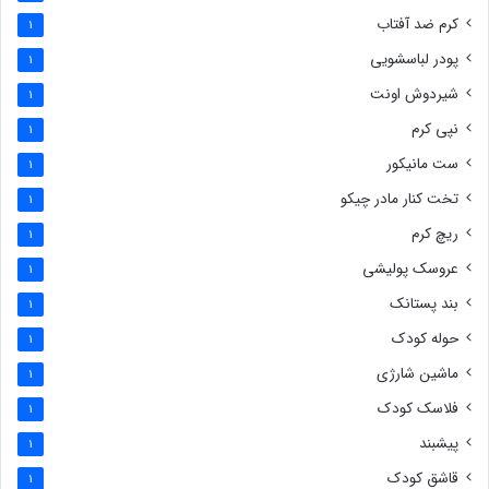
کرم ضد آفتاب
1
پودر لباسشویی
1
شیردوش اونت
1
نپی کرم
1
ست مانیکور
1
تخت کنار مادر چیکو
1
ریچ کرم
1
عروسک پولیشی
1
بند پستانک
1
حوله کودک
1
ماشین شارژی
1
فلاسک کودک
1
پیشبند
1
قاشق کودک
1