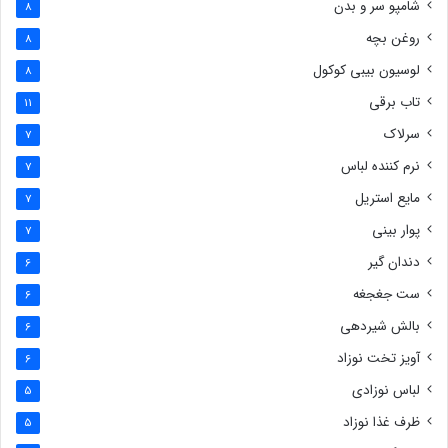
شامپو سر و بدن
8
روغن بچه
8
لوسیون بیبی کوکول
8
تاب برقی
11
سرلاک
7
نرم کننده لباس
7
مایع استریل
7
پوار بینی
7
دندان گیر
6
ست جغجغه
6
بالش شیردهی
6
آویز تخت نوزاد
6
لباس نوزادی
5
ظرف غذا نوزاد
5