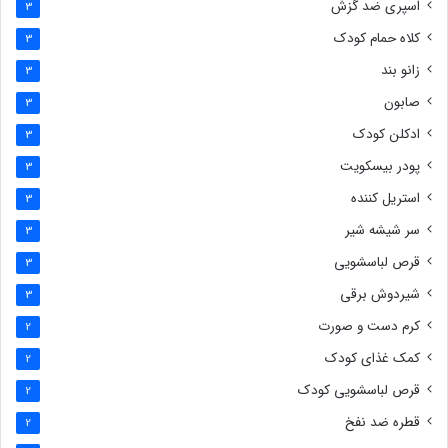
اسپری ضد گزش
3
کلاه حمام کودک
3
زانو بند
3
صابون
3
ادکلن کودک
3
پودر بیسکویت
3
استریل کننده
3
سر شیشه شیر
3
قرص لباسشویی
3
شیردوش برقی
3
کرم دست و صورت
2
کمک غذای کودک
2
قرص لباسشویی کودک
2
قطره ضد نفخ
2