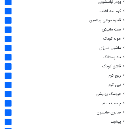
پودر لباسشویی
1
کرم ضد آفتاب
1
قطره مولتی ویتامین
1
ست مانیکور
1
حوله کودک
1
ماشین شارژی
1
بند پستانک
1
قاشق کودک
1
ریچ کرم
1
نپی کرم
1
عروسک پولیشی
1
چسب حمام
1
صابون جانسون
1
پیشبند
1