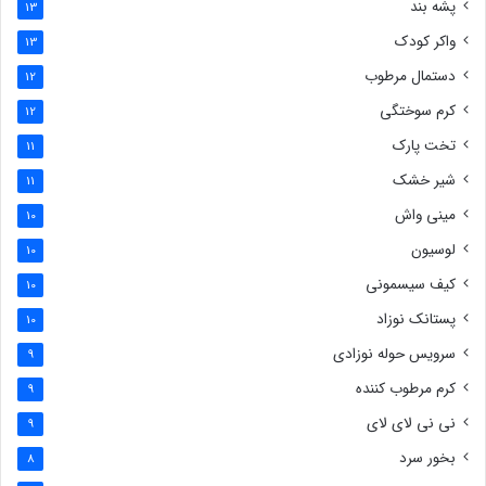
پشه بند
13
واکر کودک
13
دستمال مرطوب
12
کرم سوختگی
12
تخت پارک
11
شیر خشک
11
مینی واش
10
لوسیون
10
کیف سیسمونی
10
پستانک نوزاد
10
سرویس حوله نوزادی
9
کرم مرطوب کننده
9
نی نی لای لای
9
بخور سرد
8