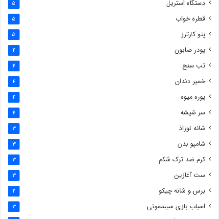
دستگاه استریل
5
قطره خواب
5
پتو کارترز
5
پودر صابون
4
تب سنج
4
خمیر دندان
4
پوره میوه
4
سر شیشه
4
شانه نوزاذ
3
شامپو بدن
3
کرم ضد ترک شکم
3
ست آغازین
3
برس و شانه چیکو
4
اسباب بازی سیسمونی
3