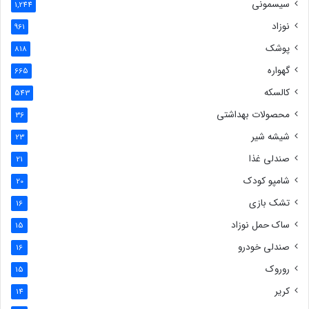
سیسمونی
1,244
نوزاد
961
پوشک
818
گهواره
665
کالسکه
543
محصولات بهداشتی
36
شیشه شیر
23
صندلی غذا
21
شامپو کودک
20
تشک بازی
16
ساک حمل نوزاد
15
صندلی خودرو
16
روروک
15
کریر
14