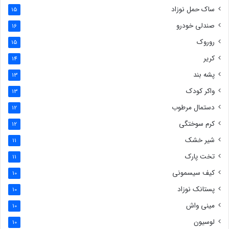
ساک حمل نوزاد
15
صندلی خودرو
16
روروک
15
کریر
14
پشه بند
13
واکر کودک
13
دستمال مرطوب
12
کرم سوختگی
12
شیر خشک
11
تخت پارک
11
کیف سیسمونی
10
پستانک نوزاد
10
مینی واش
10
لوسیون
10