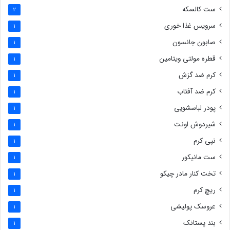
ست کالسکه
2
سرویس غذا خوری
1
صابون جانسون
1
قطره مولتی ویتامین
1
کرم ضد گزش
1
کرم ضد آفتاب
1
پودر لباسشویی
1
شیردوش اونت
1
نپی کرم
1
ست مانیکور
1
تخت کنار مادر چیکو
1
ریچ کرم
1
عروسک پولیشی
1
بند پستانک
1