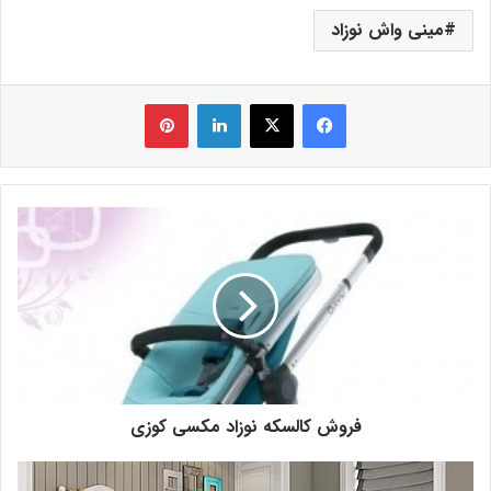
مینی واش نوزاد
فیس بوک
X
لینکدین
‫پین‌ترست
فروش کالسکه نوزاد مکسی کوزی