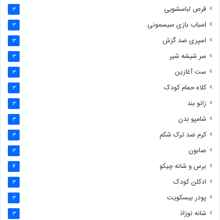
قرص لباسشویی
3
اسباب بازی سیسمونی
3
اسپری ضد گزش
3
سر شیشه شیر
3
ست آغازین
3
کلاه حمام کودک
3
زانو بند
3
شامپو بدن
3
کرم ضد ترک شکم
3
صابون
3
برس و شانه چیکو
4
ادکلن کودک
3
پودر بیسکویت
3
شانه نوزاذ
3