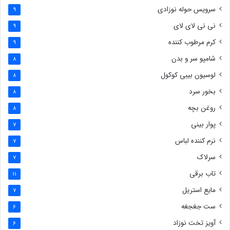
سرویس حوله نوزادی
9
نی نی لای لای
9
کرم مرطوب کننده
9
شامپو سر و بدن
8
لوسیون بیبی کوکول
8
بخور سرد
8
روغن بچه
8
پوار بینی
7
نرم کننده لباس
7
سرلاک
7
تاب برقی
11
مایع استریل
7
ست جغجغه
6
آویز تخت نوزاد
6