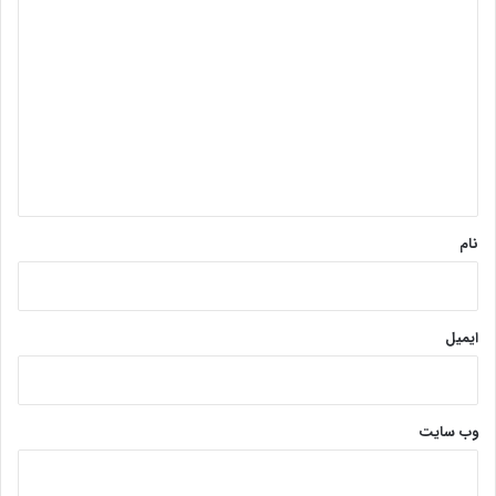
د
ی
د
گ
ا
ه
*
نام
ایمیل
وب‌ سایت