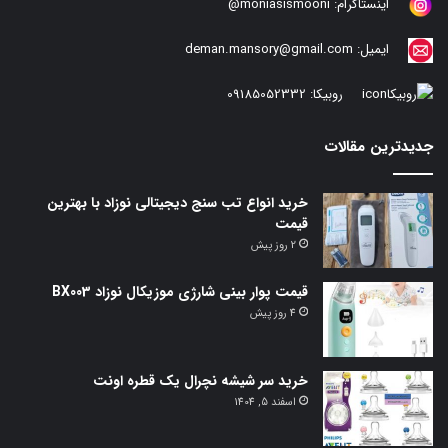
اینستاگرام:
moniasismooni@
ایمیل:
deman.mansory@gmail.com
روبیکا:
09185052332
جدیدترین مقالات
خرید انواع تب سنج دیجیتالی نوزاد با بهترین
قیمت
2 روز پیش
قیمت پوار بینی شارژی موزیکال نوزاد BX003
4 روز پیش
خرید سر شیشه نچرال یک قطره اونت
اسفند 5, 1404