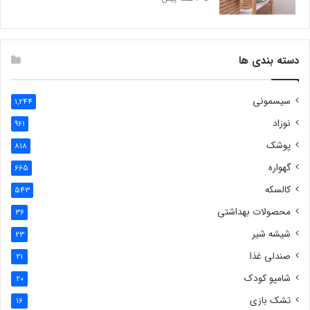
دسته بندی ها
سیسمونی
1,244
نوزاد
961
پوشک
818
گهواره
665
کالسکه
543
محصولات بهداشتی
36
شیشه شیر
23
صندلی غذا
21
شامپو کودک
20
تشک بازی
16