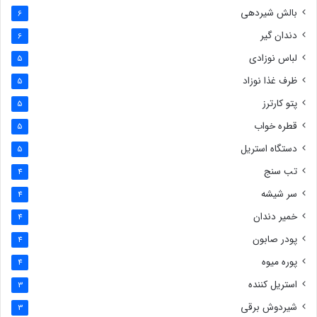
بالش شیردهی
6
دندان گیر
6
لباس نوزادی
5
ظرف غذا نوزاد
5
پتو کارترز
5
قطره خواب
5
دستگاه استریل
5
تب سنج
4
سر شیشه
4
خمیر دندان
4
پودر صابون
4
پوره میوه
4
استریل کننده
3
شیردوش برقی
3