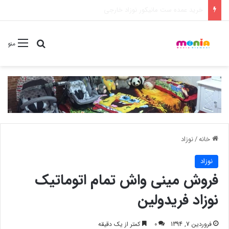
خرید شامپو سر و بدن 500 میل کودک موستلا
جستجو برا
منو
خانه
/
نوزاد
نوزاد
فروش مینی واش تمام اتوماتیک
نوزاد فریدولین
فروردین 7, 1394
0
کمتر از یک دقیقه