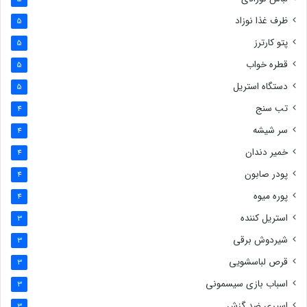
ظرف غذا نوزاد
5
پتو کارترز
5
قطره خواب
5
دستگاه استریل
5
تب سنج
4
سر شیشه
4
خمیر دندان
4
پودر صابون
4
پوره میوه
4
استریل کننده
3
شیردوش برقی
3
قرص لباسشویی
3
اسباب بازی سیسمونی
3
اسپری ضد گزش
3