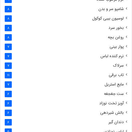
شامپو سر و بدن
8
لوسیون بیبی کوکول
8
بخور سرد
8
روغن بچه
8
پوار بینی
7
نرم کننده لباس
7
سرلاک
7
تاب برقی
11
مایع استریل
7
ست جغجغه
6
آویز تخت نوزاد
6
بالش شیردهی
6
دندان گیر
6
لباس نوزادی
5