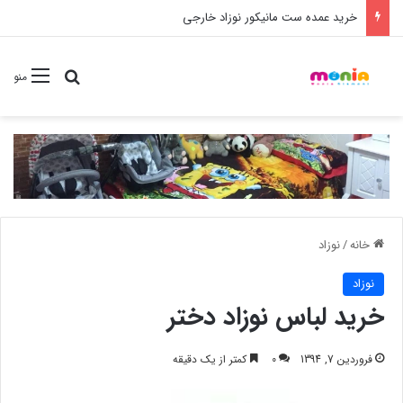
خرید شامپو سر و بدن 500 میل کودک موستلا
جستجو برا
منو
خانه
/
نوزاد
نوزاد
خرید لباس نوزاد دختر
فروردین 7, 1394
0
کمتر از یک دقیقه