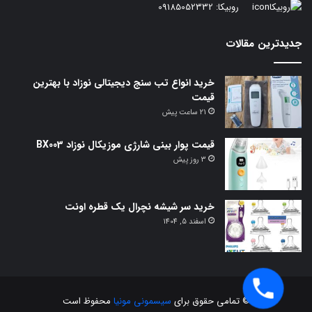
روبیکا:
09185052332
جدیدترین مقالات
خرید انواع تب سنج دیجیتالی نوزاد با بهترین
قیمت
21 ساعت پیش
قیمت پوار بینی شارژی موزیکال نوزاد BX003
3 روز پیش
خرید سر شیشه نچرال یک قطره اونت
اسفند 5, 1404
© تمامی حقوق برای
سیسمونی مونیا
محفوظ است