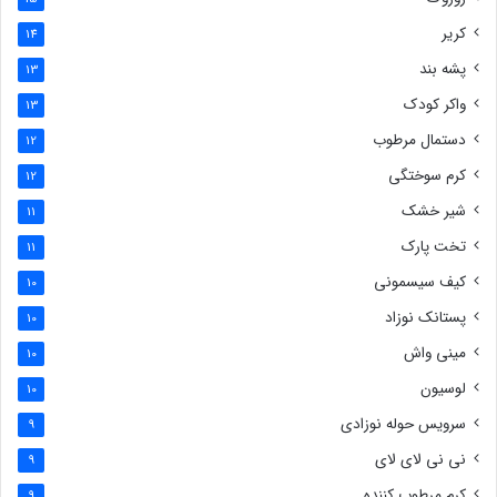
کریر
14
پشه بند
13
واکر کودک
13
دستمال مرطوب
12
کرم سوختگی
12
شیر خشک
11
تخت پارک
11
کیف سیسمونی
10
پستانک نوزاد
10
مینی واش
10
لوسیون
10
سرویس حوله نوزادی
9
نی نی لای لای
9
کرم مرطوب کننده
9