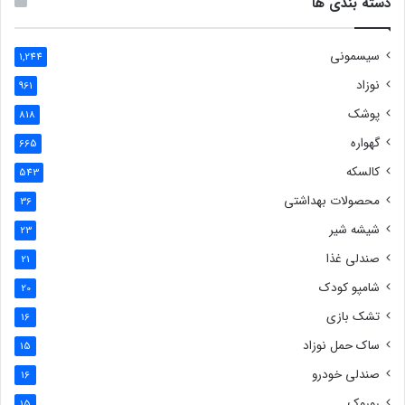
دسته بندی ها
سیسمونی
1,244
نوزاد
961
پوشک
818
گهواره
665
کالسکه
543
محصولات بهداشتی
36
شیشه شیر
23
صندلی غذا
21
شامپو کودک
20
تشک بازی
16
ساک حمل نوزاد
15
صندلی خودرو
16
روروک
15