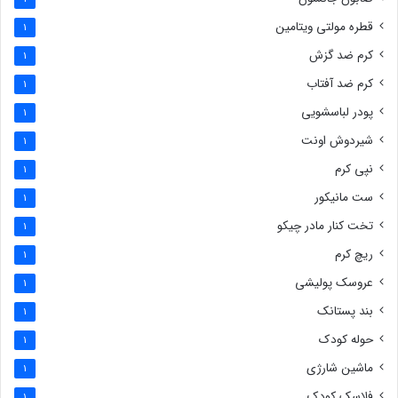
قطره مولتی ویتامین
1
کرم ضد گزش
1
کرم ضد آفتاب
1
پودر لباسشویی
1
شیردوش اونت
1
نپی کرم
1
ست مانیکور
1
تخت کنار مادر چیکو
1
ریچ کرم
1
عروسک پولیشی
1
بند پستانک
1
حوله کودک
1
ماشین شارژی
1
فلاسک کودک
1