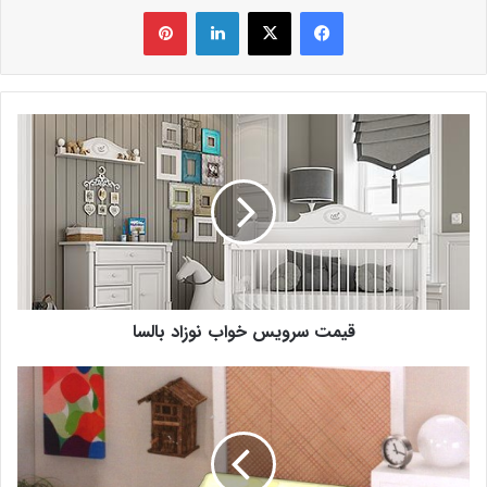
فیس بوک
X
لینکدین
‫پین‌ترست
قیمت سرویس خواب نوزاد بالسا