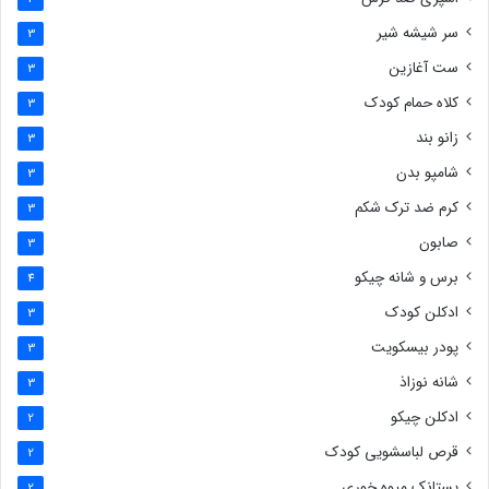
سر شیشه شیر
3
ست آغازین
3
کلاه حمام کودک
3
زانو بند
3
شامپو بدن
3
کرم ضد ترک شکم
3
صابون
3
برس و شانه چیکو
4
ادکلن کودک
3
پودر بیسکویت
3
شانه نوزاذ
3
ادکلن چیکو
2
قرص لباسشویی کودک
2
پستانک میوه خوری
2