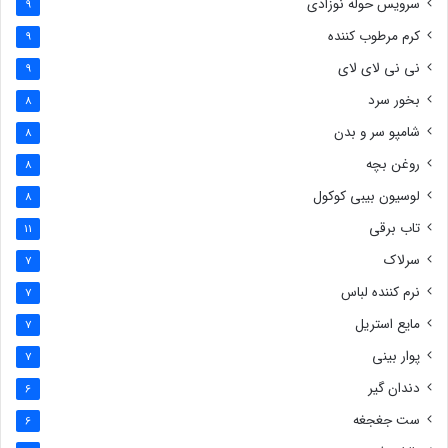
سرویس حوله نوزادی
9
کرم مرطوب کننده
9
نی نی لای لای
9
بخور سرد
8
شامپو سر و بدن
8
روغن بچه
8
لوسیون بیبی کوکول
8
تاب برقی
11
سرلاک
7
نرم کننده لباس
7
مایع استریل
7
پوار بینی
7
دندان گیر
6
ست جغجغه
6