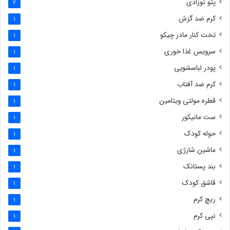
پتو نوزادی
2
کرم ضد گزش
1
تخت کنار مادر چیکو
1
سرویس غذا خوری
1
پودر لباسشویی
1
کرم ضد آفتاب
1
قطره مولتی ویتامین
1
ست مانیکور
1
حوله کودک
1
ماشین شارژی
1
بند پستانک
1
قاشق کودک
1
ریچ کرم
1
نپی کرم
1