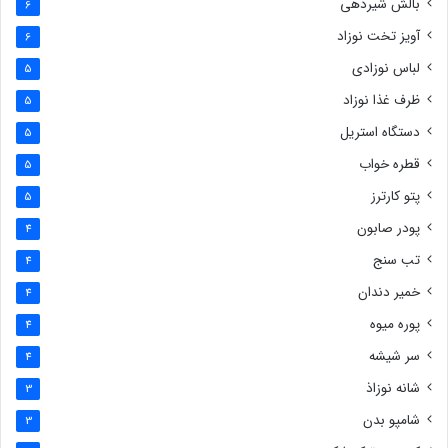
بالش شیردهی
6
آویز تخت نوزاد
6
لباس نوزادی
5
ظرف غذا نوزاد
5
دستگاه استریل
5
قطره خواب
5
پتو کارترز
5
پودر صابون
4
تب سنج
4
خمیر دندان
4
پوره میوه
4
سر شیشه
4
شانه نوزاذ
3
شامپو بدن
3