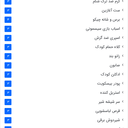
کرم ضد ترک شکم
3
ست آغازین
3
برس و شانه چیکو
4
اسباب بازی سیسمونی
3
اسپری ضد گزش
3
کلاه حمام کودک
3
زانو بند
3
صابون
3
ادکلن کودک
3
پودر بیسکویت
3
استریل کننده
3
سر شیشه شیر
3
قرص لباسشویی
3
شیردوش برقی
3