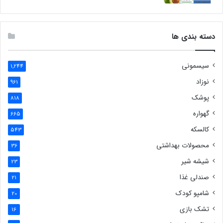
دسته بندی ها
سیسمونی
1,244
نوزاد
961
پوشک
818
گهواره
665
کالسکه
543
محصولات بهداشتی
36
شیشه شیر
23
صندلی غذا
21
شامپو کودک
20
تشک بازی
16