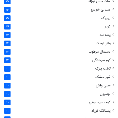
ساک حمل نوزاد
15
صندلی خودرو
16
روروک
15
کریر
14
پشه بند
13
واکر کودک
13
دستمال مرطوب
12
کرم سوختگی
12
تخت پارک
11
شیر خشک
11
مینی واش
10
لوسیون
10
کیف سیسمونی
10
پستانک نوزاد
10