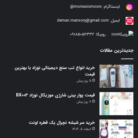
اینستاگرام:
moniasismooni@
ایمیل:
deman.mansory@gmail.com
روبیکا:
09185052332
جدیدترین مقالات
خرید انواع تب سنج دیجیتالی نوزاد با بهترین
قیمت
5 روز پیش
قیمت پوار بینی شارژی موزیکال نوزاد BX003
7 روز پیش
خرید سر شیشه نچرال یک قطره اونت
اسفند 5, 1404