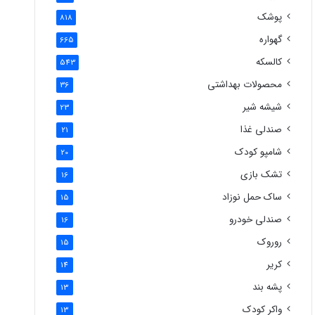
پوشک
818
گهواره
665
کالسکه
543
محصولات بهداشتی
36
شیشه شیر
23
صندلی غذا
21
شامپو کودک
20
تشک بازی
16
ساک حمل نوزاد
15
صندلی خودرو
16
روروک
15
کریر
14
پشه بند
13
واکر کودک
13