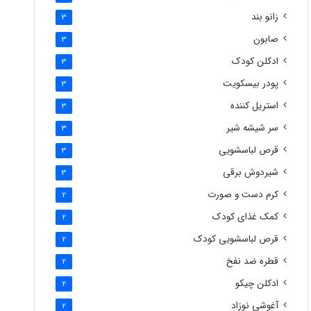
زانو بند
3
صابون
3
ادکلن کودک
3
پودر بیسکویت
3
استریل کننده
3
سر شیشه شیر
3
قرص لباسشویی
3
شیردوش برقی
3
کرم دست و صورت
2
کمک غذای کودک
2
قرص لباسشویی کودک
2
قطره ضد نفخ
2
ادکلن چیکو
2
آغوشی نوزاد
2