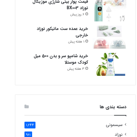
قیمت پوار بینی شارژی موزیکال
نوزاد BX003
6 روز پیش
خرید عمده ست مانیکور نوزاد
خارجی
1 هفته پیش
خرید شامپو سر و بدن 500 میل
کودک موستلا
3 هفته پیش
دسته بندی ها
سیسمونی
1,244
نوزاد
961