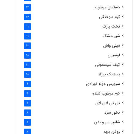
دستمال مرطوب
12
کرم سوختگی
12
تخت پارک
11
شیر خشک
11
مینی واش
10
لوسیون
10
کیف سیسمونی
10
پستانک نوزاد
10
سرویس حوله نوزادی
9
کرم مرطوب کننده
9
نی نی لای لای
9
بخور سرد
8
شامپو سر و بدن
8
روغن بچه
8