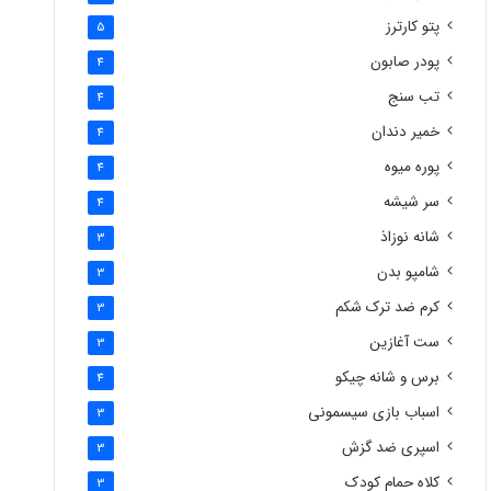
پتو کارترز
5
پودر صابون
4
تب سنج
4
خمیر دندان
4
پوره میوه
4
سر شیشه
4
شانه نوزاذ
3
شامپو بدن
3
کرم ضد ترک شکم
3
ست آغازین
3
برس و شانه چیکو
4
اسباب بازی سیسمونی
3
اسپری ضد گزش
3
کلاه حمام کودک
3