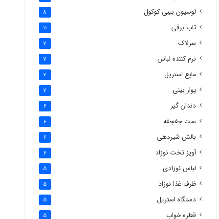
لوسیون بیبی کوکول
8
تاب برقی
11
سرلاک
7
نرم کننده لباس
7
مایع استریل
7
پوار بینی
7
دندان گیر
6
ست جغجغه
6
بالش شیردهی
6
آویز تخت نوزاد
6
لباس نوزادی
5
ظرف غذا نوزاد
5
دستگاه استریل
5
قطره خواب
5