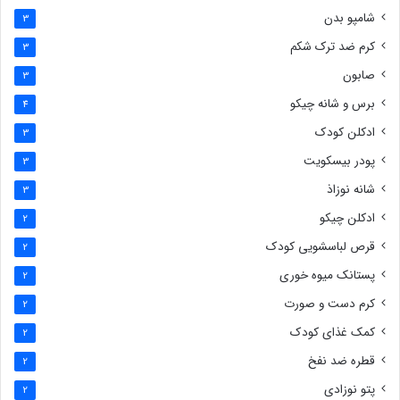
شامپو بدن
3
کرم ضد ترک شکم
3
صابون
3
برس و شانه چیکو
4
ادکلن کودک
3
پودر بیسکویت
3
شانه نوزاذ
3
ادکلن چیکو
2
قرص لباسشویی کودک
2
پستانک میوه خوری
2
کرم دست و صورت
2
کمک غذای کودک
2
قطره ضد نفخ
2
پتو نوزادی
2