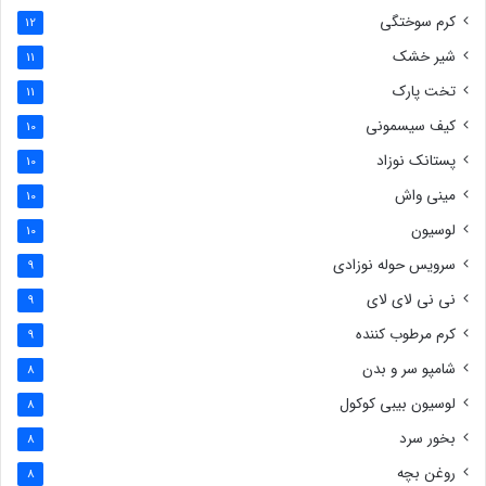
کرم سوختگی
12
شیر خشک
11
تخت پارک
11
کیف سیسمونی
10
پستانک نوزاد
10
مینی واش
10
لوسیون
10
سرویس حوله نوزادی
9
نی نی لای لای
9
کرم مرطوب کننده
9
شامپو سر و بدن
8
لوسیون بیبی کوکول
8
بخور سرد
8
روغن بچه
8