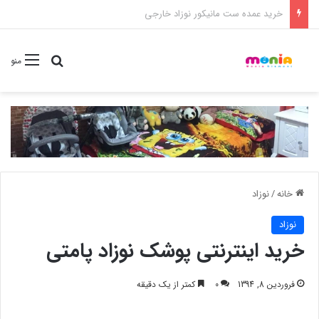
خرید شامپو سر و بدن 500 میل کودک موستلا
جستجو برا
منو
خانه
/
نوزاد
نوزاد
خرید اینترنتی پوشک نوزاد پامتی
فروردین 8, 1394
0
کمتر از یک دقیقه