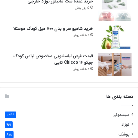
خرید عمده ست مانیکور نوزاد خارجی
5 روز پیش
خرید شامپو سر و بدن 500 میل کودک موستلا
2 هفته پیش
قیمت قرص لباسشویی مخصوص لباس کودک
چیکو Chicco 16 تایی
2 هفته پیش
دسته بندی ها
سیسمونی
1,244
نوزاد
961
پوشک
818