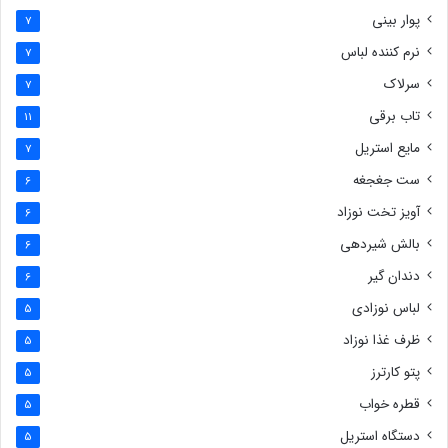
پوار بینی
7
نرم کننده لباس
7
سرلاک
7
تاب برقی
11
مایع استریل
7
ست جغجغه
6
آویز تخت نوزاد
6
بالش شیردهی
6
دندان گیر
6
لباس نوزادی
5
ظرف غذا نوزاد
5
پتو کارترز
5
قطره خواب
5
دستگاه استریل
5