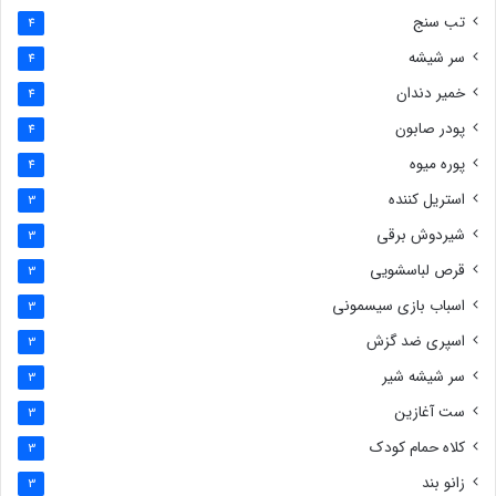
تب سنج
4
سر شیشه
4
خمیر دندان
4
پودر صابون
4
پوره میوه
4
استریل کننده
3
شیردوش برقی
3
قرص لباسشویی
3
اسباب بازی سیسمونی
3
اسپری ضد گزش
3
سر شیشه شیر
3
ست آغازین
3
کلاه حمام کودک
3
زانو بند
3