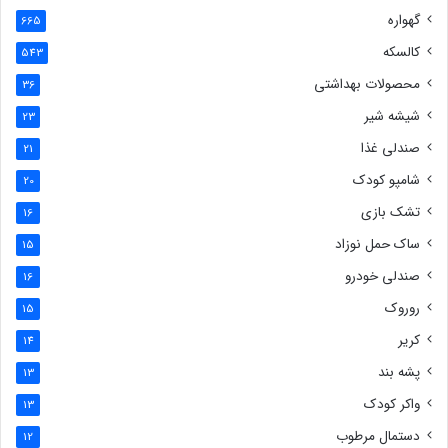
گهواره
665
کالسکه
543
محصولات بهداشتی
36
شیشه شیر
23
صندلی غذا
21
شامپو کودک
20
تشک بازی
16
ساک حمل نوزاد
15
صندلی خودرو
16
روروک
15
کریر
14
پشه بند
13
واکر کودک
13
دستمال مرطوب
12