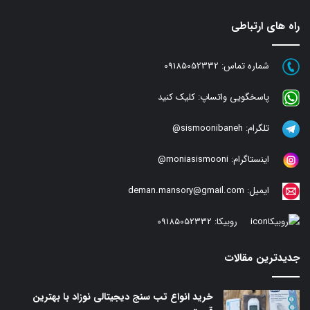
راه های ارتباطی
شماره تماس:
09185052332
پاسخگویی واتساپ:
کلیک کنید
تلگرام:
sismoonibaneh@
اینستاگرام:
moniasismooni@
ایمیل:
deman.mansory@gmail.com
روبیکا:
09185052332
جدیدترین مقالات
خرید انواع تب سنج دیجیتالی نوزاد با بهترین