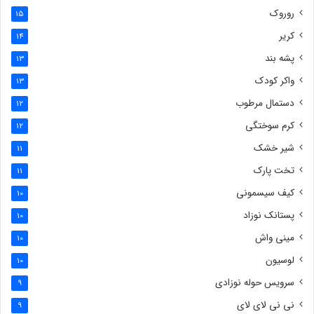
روروک
15
کریر
14
پشه بند
13
واکر کودک
13
دستمال مرطوب
12
کرم سوختگی
12
شیر خشک
11
تخت پارک
11
کیف سیسمونی
10
پستانک نوزاد
10
مینی واش
10
لوسیون
10
سرویس حوله نوزادی
9
نی نی لای لای
9