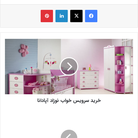
فیس بوک
X
لینکدین
‫پین‌ترست
خرید سرویس خواب نوزاد آپادانا