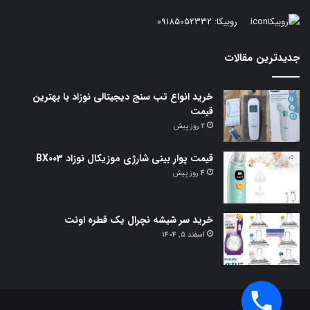
روبیکا:
09185052332
جدیدترین مقالات
خرید انواع تب سنج دیجیتالی نوزاد با بهترین
قیمت
2 روز پیش
قیمت پوار بینی شارژی موزیکال نوزاد BX003
4 روز پیش
خرید سر شیشه نچرال یک قطره اونت
اسفند 5, 1404