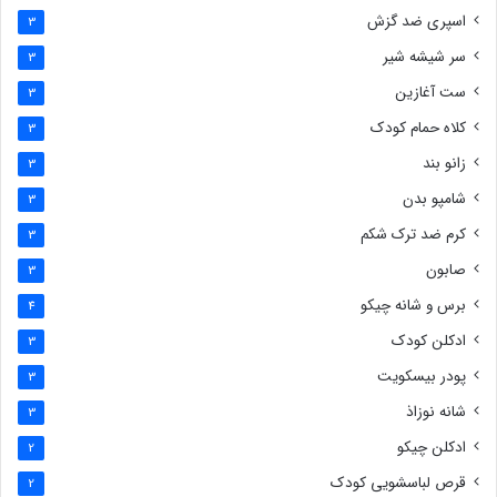
اسپری ضد گزش
3
سر شیشه شیر
3
ست آغازین
3
کلاه حمام کودک
3
زانو بند
3
شامپو بدن
3
کرم ضد ترک شکم
3
صابون
3
برس و شانه چیکو
4
ادکلن کودک
3
پودر بیسکویت
3
شانه نوزاذ
3
ادکلن چیکو
2
قرص لباسشویی کودک
2