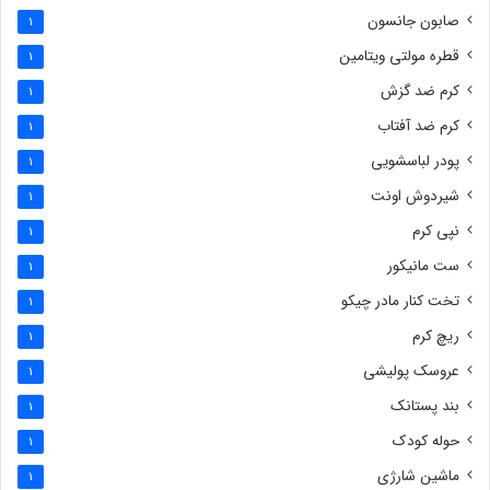
صابون جانسون
1
قطره مولتی ویتامین
1
کرم ضد گزش
1
کرم ضد آفتاب
1
پودر لباسشویی
1
شیردوش اونت
1
نپی کرم
1
ست مانیکور
1
تخت کنار مادر چیکو
1
ریچ کرم
1
عروسک پولیشی
1
بند پستانک
1
حوله کودک
1
ماشین شارژی
1