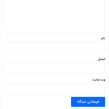
د
گ
ا
ه
*
نام
ایمیل
وب‌ سایت