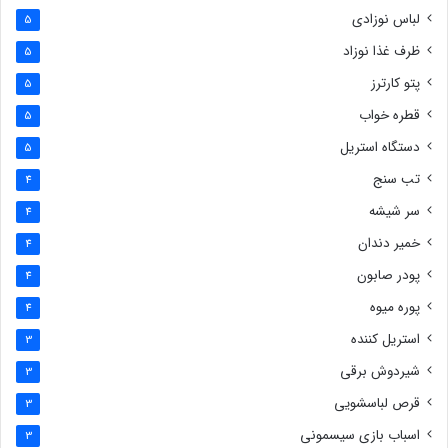
لباس نوزادی
5
ظرف غذا نوزاد
5
پتو کارترز
5
قطره خواب
5
دستگاه استریل
5
تب سنج
4
سر شیشه
4
خمیر دندان
4
پودر صابون
4
پوره میوه
4
استریل کننده
3
شیردوش برقی
3
قرص لباسشویی
3
اسباب بازی سیسمونی
3