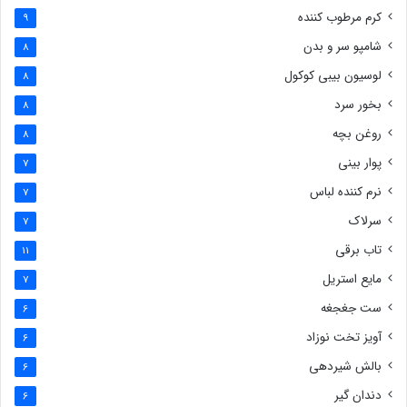
کرم مرطوب کننده
9
شامپو سر و بدن
8
لوسیون بیبی کوکول
8
بخور سرد
8
روغن بچه
8
پوار بینی
7
نرم کننده لباس
7
سرلاک
7
تاب برقی
11
مایع استریل
7
ست جغجغه
6
آویز تخت نوزاد
6
بالش شیردهی
6
دندان گیر
6