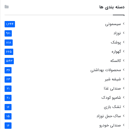
دسته بندی ها
سیسمونی
1,244
نوزاد
961
پوشک
818
گهواره
665
کالسکه
543
محصولات بهداشتی
36
شیشه شیر
23
صندلی غذا
21
شامپو کودک
20
تشک بازی
16
ساک حمل نوزاد
15
صندلی خودرو
16