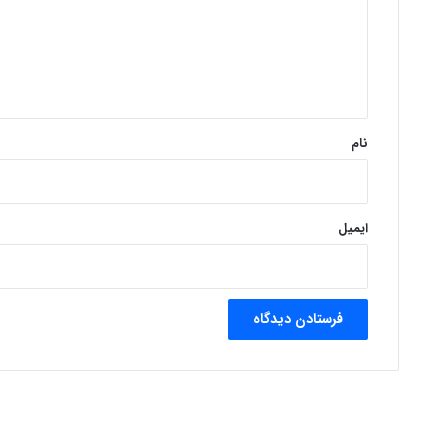
گ
ا
ه
*
نام
ایمیل