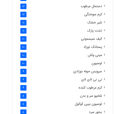
دستمال مرطوب
12
کرم سوختگی
12
شیر خشک
11
تخت پارک
11
کیف سیسمونی
10
پستانک نوزاد
10
مینی واش
10
لوسیون
10
سرویس حوله نوزادی
9
نی نی لای لای
9
کرم مرطوب کننده
9
شامپو سر و بدن
8
لوسیون بیبی کوکول
8
بخور سرد
8