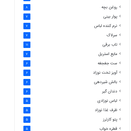
روغن بچه
8
پوار بینی
7
نرم کننده لباس
7
سرلاک
7
تاب برقی
11
مایع استریل
7
ست جغجغه
6
آویز تخت نوزاد
6
بالش شیردهی
6
دندان گیر
6
لباس نوزادی
5
ظرف غذا نوزاد
5
پتو کارترز
5
قطره خواب
5