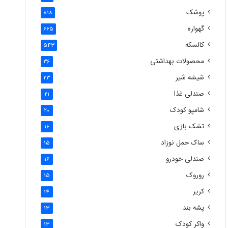
پوشک
818
گهواره
665
کالسکه
543
محصولات بهداشتی
36
شیشه شیر
23
صندلی غذا
21
شامپو کودک
20
تشک بازی
16
ساک حمل نوزاد
15
صندلی خودرو
16
روروک
15
کریر
14
پشه بند
13
واکر کودک
13