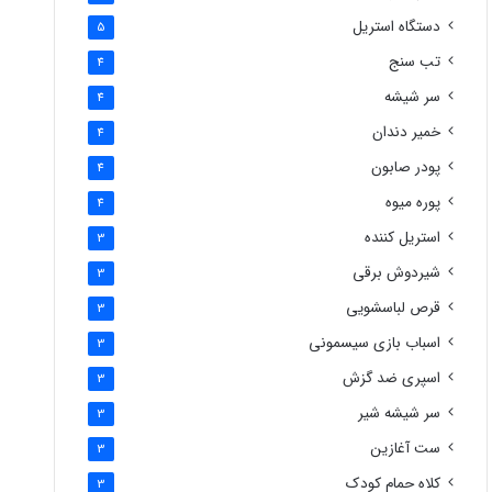
دستگاه استریل
5
تب سنج
4
سر شیشه
4
خمیر دندان
4
پودر صابون
4
پوره میوه
4
استریل کننده
3
شیردوش برقی
3
قرص لباسشویی
3
اسباب بازی سیسمونی
3
اسپری ضد گزش
3
سر شیشه شیر
3
ست آغازین
3
کلاه حمام کودک
3