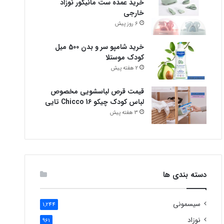
خرید عمده ست مانیکور نوزاد
خارجی
6 روز پیش
خرید شامپو سر و بدن 500 میل
کودک موستلا
2 هفته پیش
قیمت قرص لباسشویی مخصوص
لباس کودک چیکو Chicco 16 تایی
3 هفته پیش
دسته بندی ها
سیسمونی
1,244
نوزاد
961