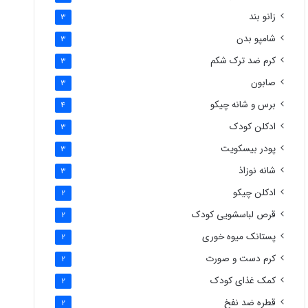
زانو بند
3
شامپو بدن
3
کرم ضد ترک شکم
3
صابون
3
برس و شانه چیکو
4
ادکلن کودک
3
پودر بیسکویت
3
شانه نوزاذ
3
ادکلن چیکو
2
قرص لباسشویی کودک
2
پستانک میوه خوری
2
کرم دست و صورت
2
کمک غذای کودک
2
قطره ضد نفخ
2