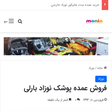
خرید شامپو سر و بدن 500 میل کودک موستلا
جستجو برا
منو
خانه
/
نوزاد
نوزاد
فروش عمده پوشک نوزاد بارلی
فروردین 10, 1394
0
کمتر از یک دقیقه