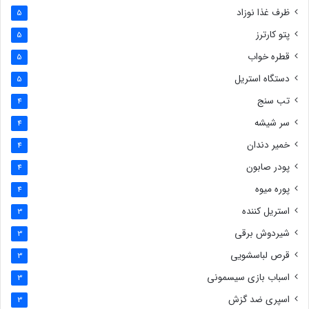
ظرف غذا نوزاد
5
پتو کارترز
5
قطره خواب
5
دستگاه استریل
5
تب سنج
4
سر شیشه
4
خمیر دندان
4
پودر صابون
4
پوره میوه
4
استریل کننده
3
شیردوش برقی
3
قرص لباسشویی
3
اسباب بازی سیسمونی
3
اسپری ضد گزش
3