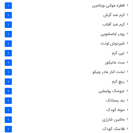
قطره مولتی ویتامین
1
کرم ضد گزش
1
کرم ضد آفتاب
1
پودر لباسشویی
1
شیردوش اونت
1
نپی کرم
1
ست مانیکور
1
تخت کنار مادر چیکو
1
ریچ کرم
1
عروسک پولیشی
1
بند پستانک
1
حوله کودک
1
ماشین شارژی
1
فلاسک کودک
1