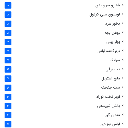
شامپو سر و بدن
8
لوسیون بیبی کوکول
8
بخور سرد
8
روغن بچه
8
پوار بینی
7
نرم کننده لباس
7
سرلاک
7
تاب برقی
11
مایع استریل
7
ست جغجغه
6
آویز تخت نوزاد
6
بالش شیردهی
6
دندان گیر
6
لباس نوزادی
5