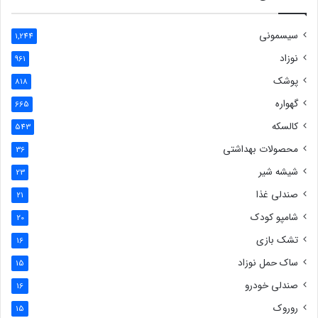
سیسمونی
1,244
نوزاد
961
پوشک
818
گهواره
665
کالسکه
543
محصولات بهداشتی
36
شیشه شیر
23
صندلی غذا
21
شامپو کودک
20
تشک بازی
16
ساک حمل نوزاد
15
صندلی خودرو
16
روروک
15