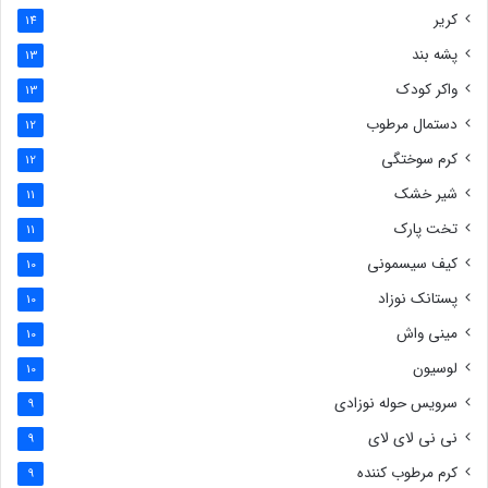
کریر
14
پشه بند
13
واکر کودک
13
دستمال مرطوب
12
کرم سوختگی
12
شیر خشک
11
تخت پارک
11
کیف سیسمونی
10
پستانک نوزاد
10
مینی واش
10
لوسیون
10
سرویس حوله نوزادی
9
نی نی لای لای
9
کرم مرطوب کننده
9