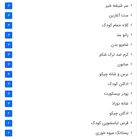
سر شیشه شیر
3
ست آغازین
3
کلاه حمام کودک
3
زانو بند
3
شامپو بدن
3
کرم ضد ترک شکم
3
صابون
3
برس و شانه چیکو
4
ادکلن کودک
3
پودر بیسکویت
3
شانه نوزاذ
3
ادکلن چیکو
2
قرص لباسشویی کودک
2
پستانک میوه خوری
2