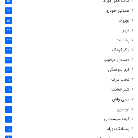
ساک حمل نوزاد
15
صندلی خودرو
16
روروک
15
کریر
14
پشه بند
13
واکر کودک
13
دستمال مرطوب
12
کرم سوختگی
12
تخت پارک
11
شیر خشک
11
مینی واش
10
لوسیون
10
کیف سیسمونی
10
پستانک نوزاد
10