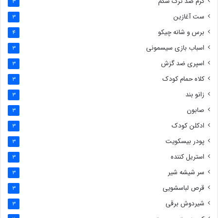
کرم ضد ترک شکم
3
ست آغازین
3
برس و شانه چیکو
4
اسباب بازی سیسمونی
3
اسپری ضد گزش
3
کلاه حمام کودک
3
زانو بند
3
صابون
3
ادکلن کودک
3
پودر بیسکویت
3
استریل کننده
3
سر شیشه شیر
3
قرص لباسشویی
3
شیردوش برقی
3