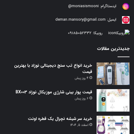
اینستاگرام:
moniasismooni@
ایمیل:
deman.mansory@gmail.com
روبیکا:
09185052332
جدیدترین مقالات
خرید انواع تب سنج دیجیتالی نوزاد با بهترین
قیمت
4 روز پیش
قیمت پوار بینی شارژی موزیکال نوزاد BX003
6 روز پیش
خرید سر شیشه نچرال یک قطره اونت
اسفند 5, 1404