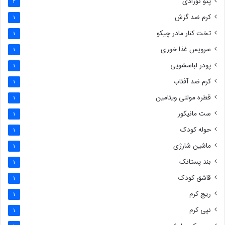
پتو نوزادی
2
کرم ضد گزش
1
تخت کنار مادر چیکو
1
سرویس غذا خوری
1
پودر لباسشویی
1
کرم ضد آفتاب
1
قطره مولتی ویتامین
1
ست مانیکور
1
حوله کودک
1
ماشین شارژی
1
بند پستانک
1
قاشق کودک
1
ریچ کرم
1
نپی کرم
1