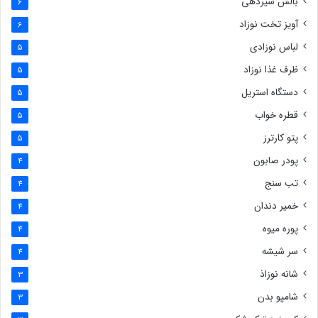
بالش شیردهی
6
آویز تخت نوزاد
6
لباس نوزادی
5
ظرف غذا نوزاد
5
دستگاه استریل
5
قطره خواب
5
پتو کارترز
5
پودر صابون
4
تب سنج
4
خمیر دندان
4
پوره میوه
4
سر شیشه
4
شانه نوزاذ
3
شامپو بدن
3