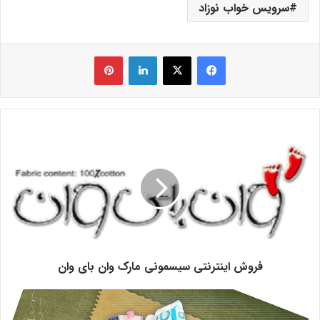
سرویس خواب نوزاد
فیس بوک
X
لینکدین
‫پین‌ترست
فروش اینترنتی سیسمونی مارک وان بای وان