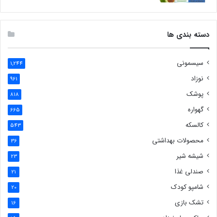
دسته بندی ها
سیسمونی
1,244
نوزاد
961
پوشک
818
گهواره
665
کالسکه
543
محصولات بهداشتی
36
شیشه شیر
23
صندلی غذا
21
شامپو کودک
20
تشک بازی
16