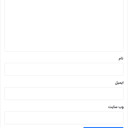
ی
د
گ
ا
ه
*
نام
ایمیل
وب‌ سایت