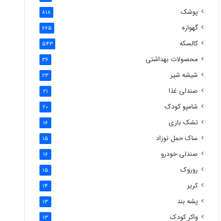
پوشک
818
گهواره
665
کالسکه
543
محصولات بهداشتی
36
شیشه شیر
23
صندلی غذا
21
شامپو کودک
20
تشک بازی
16
ساک حمل نوزاد
15
صندلی خودرو
16
روروک
15
کریر
14
پشه بند
13
واکر کودک
13