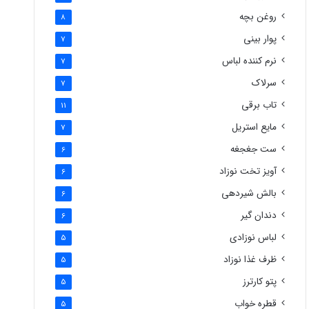
روغن بچه
8
پوار بینی
7
نرم کننده لباس
7
سرلاک
7
تاب برقی
11
مایع استریل
7
ست جغجغه
6
آویز تخت نوزاد
6
بالش شیردهی
6
دندان گیر
6
لباس نوزادی
5
ظرف غذا نوزاد
5
پتو کارترز
5
قطره خواب
5