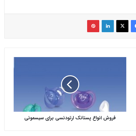
فیس بوک
X
لینکدین
‫پین‌ترست
فروش انواع پستانک ارتودنسی برای سیسمونی