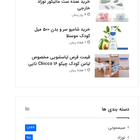
خرید عمده ست مانیکور نوزاد
خارجی
4 روز پیش
خرید شامپو سر و بدن 500 میل
کودک موستلا
2 هفته پیش
قیمت قرص لباسشویی مخصوص
لباس کودک چیکو Chicco 16 تایی
2 هفته پیش
دسته بندی ها
سیسمونی
1,244
نوزاد
961