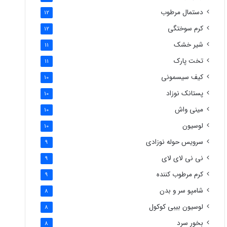
دستمال مرطوب
12
کرم سوختگی
12
شیر خشک
11
تخت پارک
11
کیف سیسمونی
10
پستانک نوزاد
10
مینی واش
10
لوسیون
10
سرویس حوله نوزادی
9
نی نی لای لای
9
کرم مرطوب کننده
9
شامپو سر و بدن
8
لوسیون بیبی کوکول
8
بخور سرد
8