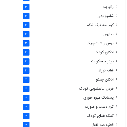
زانو بند
3
شامپو بدن
3
کرم ضد ترک شکم
3
صابون
3
برس و شانه چیکو
4
ادکلن کودک
3
پودر بیسکویت
3
شانه نوزاذ
3
ادکلن چیکو
2
قرص لباسشویی کودک
2
پستانک میوه خوری
2
کرم دست و صورت
2
کمک غذای کودک
2
قطره ضد نفخ
2