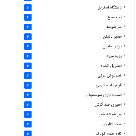
دستگاه استریل
5
تب سنج
4
سر شیشه
4
خمیر دندان
4
پودر صابون
4
پوره میوه
4
استریل کننده
3
شیردوش برقی
3
قرص لباسشویی
3
اسباب بازی سیسمونی
3
اسپری ضد گزش
3
سر شیشه شیر
3
ست آغازین
3
کلاه حمام کودک
3