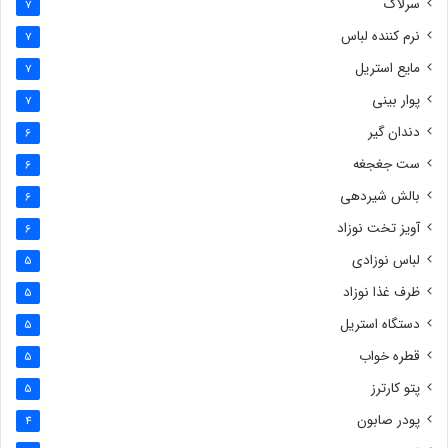
سرلاک
7
نرم کننده لباس
7
مایع استریل
7
پوار بینی
7
دندان گیر
6
ست جغجغه
6
بالش شیردهی
6
آویز تخت نوزاد
6
لباس نوزادی
5
ظرف غذا نوزاد
5
دستگاه استریل
5
قطره خواب
5
پتو کارترز
5
پودر صابون
4