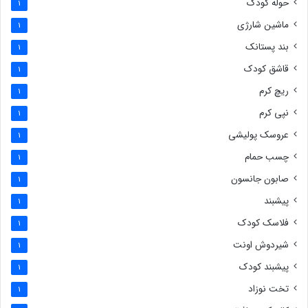
حوله کودک
1
ماشین شارژی
1
بند پستانک
1
قاشق کودک
1
ریچ کرم
1
نپی کرم
1
عروسک پولیشی
1
چسب حمام
1
صابون جانسون
1
پیشبند
1
فلاسک کودک
1
شیردوش اونت
1
پیشبند کودک
1
تخت نوزاد
1