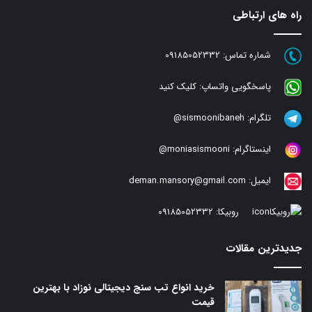
راه های ارتباطی
شماره تماس:
09185052332
پاسخگویی واتساپ:
کلیک کنید
تلگرام:
sismoonibaneh@
اینستاگرام:
moniasismooni@
ایمیل:
deman.mansory@gmail.com
روبیکا:
09185052332
جدیدترین مقالات
خرید انواع تب سنج دیجیتالی نوزاد با بهترین
قیمت