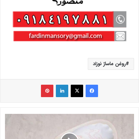
روغن ماساژ نوزاد
فیس بوک
X
لینکدین
‫پین‌ترست