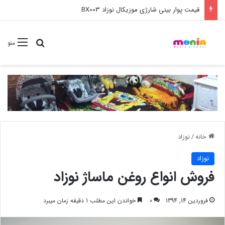
قیمت پوار بینی شارژی موزیکال نوزاد BX003
جستجو برا
منو
خانه
/
نوزاد
نوزاد
فروش انواع روغن ماساژ نوزاد
فروردین 14, 1394
0
خواندن این مطلب 1 دقیقه زمان میبرد