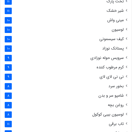
تخت پارک
11
شیر خشک
11
مینی واش
10
لوسیون
10
کیف سیسمونی
10
پستانک نوزاد
10
سرویس حوله نوزادی
9
کرم مرطوب کننده
9
نی نی لای لای
9
بخور سرد
8
شامپو سر و بدن
8
روغن بچه
8
لوسیون بیبی کوکول
8
تاب برقی
11