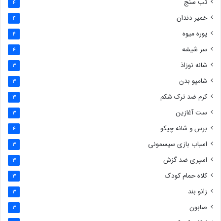
تب سنج
4
خمیر دندان
4
پوره میوه
4
سر شیشه
4
شانه نوزاذ
3
شامپو بدن
3
کرم ضد ترک شکم
3
ست آغازین
3
برس و شانه چیکو
4
اسباب بازی سیسمونی
3
اسپری ضد گزش
3
کلاه حمام کودک
3
زانو بند
3
صابون
3