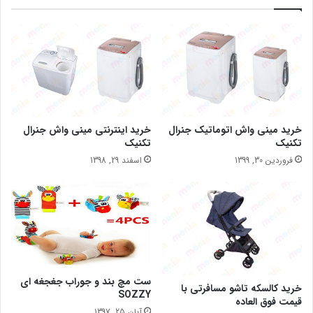
خرید مینی واش اتوماتیک جنرال
خرید اینترنتی مینی واش جنرال
تکنیک
تکنیک
فروردین 30, 1399
اسفند 29, 1398
ست مچ بند و جوراب جغجغه ای
خرید کالسکه تاشو مسافرتی با
SOZZY
قیمت فوق العاده
آبان 25, 1397