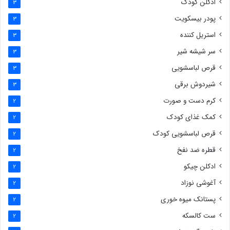
ادکلن کودک
3
پودر بیسکویت
3
استریل کننده
3
سر شیشه شیر
3
قرص لباسشویی
3
شیردوش برقی
3
کرم دست و صورت
2
کمک غذای کودک
2
قرص لباسشویی کودک
2
قطره ضد نفخ
2
ادکلن چیکو
2
آغوشی نوزاد
2
پستانک میوه خوری
2
ست کالسکه
2