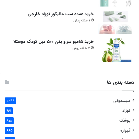
خرید عمده ست مانیکور نوزاد خارجی
1 هفته پیش
خرید شامپو سر و بدن 500 میل کودک موستلا
3 هفته پیش
دسته بندی ها
سیسمونی
1,244
نوزاد
961
پوشک
818
گهواره
665