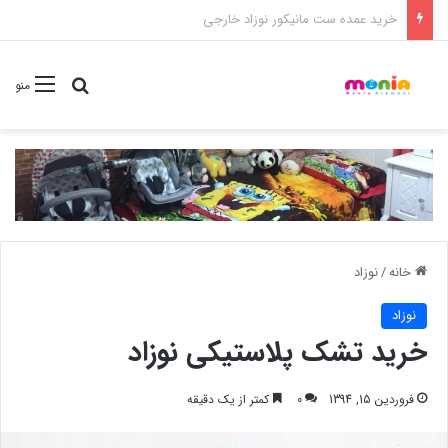
خرید شامپو سر و بدن 500 میل کودک موستلا
جستجو برا
منو
خانه
/
نوزاد
نوزاد
خرید تشک پلاستیکی نوزاد
فروردین 15, 1394
0
کمتر از یک دقیقه