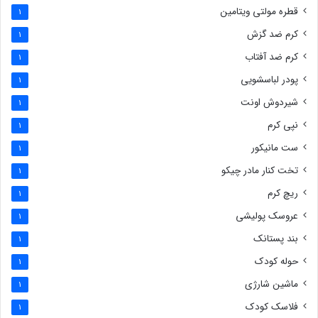
قطره مولتی ویتامین
1
کرم ضد گزش
1
کرم ضد آفتاب
1
پودر لباسشویی
1
شیردوش اونت
1
نپی کرم
1
ست مانیکور
1
تخت کنار مادر چیکو
1
ریچ کرم
1
عروسک پولیشی
1
بند پستانک
1
حوله کودک
1
ماشین شارژی
1
فلاسک کودک
1