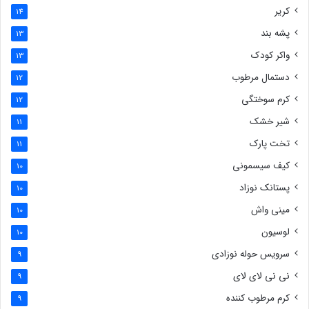
کریر
14
پشه بند
13
واکر کودک
13
دستمال مرطوب
12
کرم سوختگی
12
شیر خشک
11
تخت پارک
11
کیف سیسمونی
10
پستانک نوزاد
10
مینی واش
10
لوسیون
10
سرویس حوله نوزادی
9
نی نی لای لای
9
کرم مرطوب کننده
9