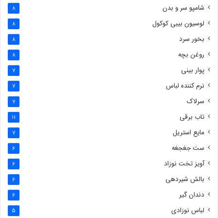
شامپو سر و بدن
8
لوسیون بیبی کوکول
8
بخور سرد
8
روغن بچه
8
پوار بینی
7
نرم کننده لباس
7
سرلاک
7
تاب برقی
11
مایع استریل
7
ست جغجغه
6
آویز تخت نوزاد
6
بالش شیردهی
6
دندان گیر
6
لباس نوزادی
5