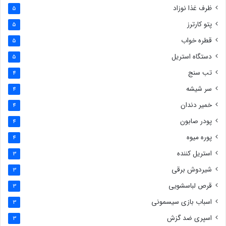
ظرف غذا نوزاد
5
پتو کارترز
5
قطره خواب
5
دستگاه استریل
5
تب سنج
4
سر شیشه
4
خمیر دندان
4
پودر صابون
4
پوره میوه
4
استریل کننده
3
شیردوش برقی
3
قرص لباسشویی
3
اسباب بازی سیسمونی
3
اسپری ضد گزش
3