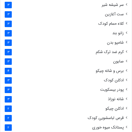
سر شیشه شیر
3
ست آغازین
3
کلاه حمام کودک
3
زانو بند
3
شامپو بدن
3
کرم ضد ترک شکم
3
صابون
3
برس و شانه چیکو
4
ادکلن کودک
3
پودر بیسکویت
3
شانه نوزاذ
3
ادکلن چیکو
2
قرص لباسشویی کودک
2
پستانک میوه خوری
2