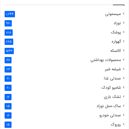
سیسمونی
1,244
نوزاد
961
پوشک
818
گهواره
665
کالسکه
543
محصولات بهداشتی
36
شیشه شیر
23
صندلی غذا
21
شامپو کودک
20
تشک بازی
16
ساک حمل نوزاد
15
صندلی خودرو
16
روروک
15