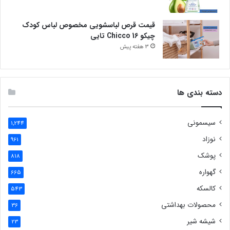
قیمت قرص لباسشویی مخصوص لباس کودک
چیکو Chicco 16 تایی
3 هفته پیش
دسته بندی ها
سیسمونی
1,244
نوزاد
961
پوشک
818
گهواره
665
کالسکه
543
محصولات بهداشتی
36
شیشه شیر
23