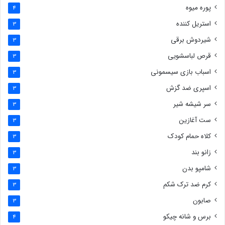
پوره میوه
4
استریل کننده
3
شیردوش برقی
3
قرص لباسشویی
3
اسباب بازی سیسمونی
3
اسپری ضد گزش
3
سر شیشه شیر
3
ست آغازین
3
کلاه حمام کودک
3
زانو بند
3
شامپو بدن
3
کرم ضد ترک شکم
3
صابون
3
برس و شانه چیکو
4