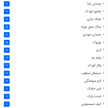
صندلی غذا
21
شامپو کودک
20
تشک بازی
16
ساک حمل نوزاد
15
صندلی خودرو
16
روروک
15
کریر
14
پشه بند
13
واکر کودک
13
دستمال مرطوب
12
کرم سوختگی
12
شیر خشک
11
تخت پارک
11
کیف سیسمونی
10