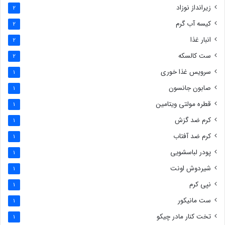
زیرانداز نوزاد
2
کیسه آب گرم
2
انبار غذا
2
ست کالسکه
2
سرویس غذا خوری
1
صابون جانسون
1
قطره مولتی ویتامین
1
کرم ضد گزش
1
کرم ضد آفتاب
1
پودر لباسشویی
1
شیردوش اونت
1
نپی کرم
1
ست مانیکور
1
تخت کنار مادر چیکو
1