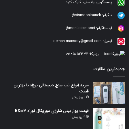
پاسخگویی واتساپ:
کلیک کنید
تلگرام:
sismoonibaneh@
اینستاگرام:
moniasismooni@
ایمیل:
deman.mansory@gmail.com
روبیکا:
09185052332
جدیدترین مقالات
خرید انواع تب سنج دیجیتالی نوزاد با بهترین
قیمت
2 روز پیش
قیمت پوار بینی شارژی موزیکال نوزاد BX003
4 روز پیش