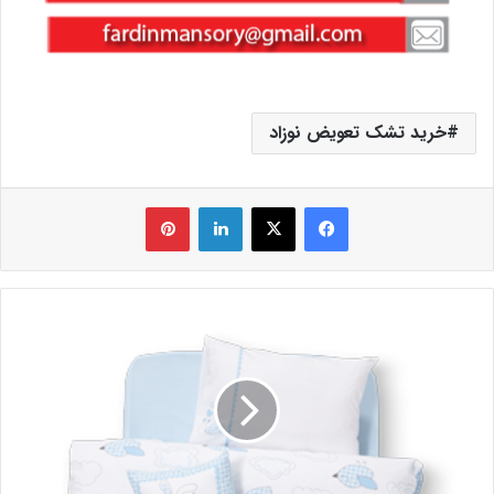
خرید تشک تعویض نوزاد
فیس بوک
X
لینکدین
‫پین‌ترست