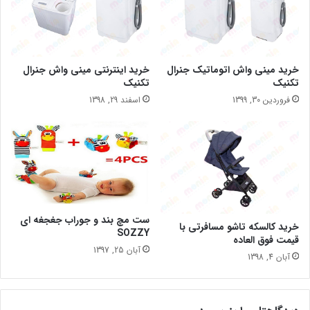
خرید مینی واش اتوماتیک جنرال
خرید اینترنتی مینی واش جنرال
تکنیک
تکنیک
فروردین 30, 1399
اسفند 29, 1398
ست مچ بند و جوراب جغجغه ای
خرید کالسکه تاشو مسافرتی با
SOZZY
قیمت فوق العاده
آبان 25, 1397
آبان 4, 1398