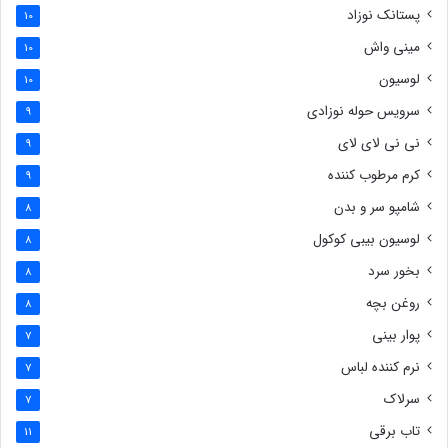
پستانک نوزاد
10
مینی واش
10
لوسیون
10
سرویس حوله نوزادی
9
نی نی لای لای
9
کرم مرطوب کننده
9
شامپو سر و بدن
8
لوسیون بیبی کوکول
8
بخور سرد
8
روغن بچه
8
پوار بینی
7
نرم کننده لباس
7
سرلاک
7
تاب برقی
11