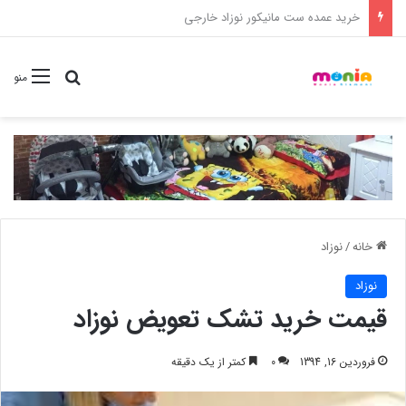
خرید شامپو سر و بدن 500 میل کودک موستلا
جستجو برا
منو
خانه
/
نوزاد
نوزاد
قیمت خرید تشک تعویض نوزاد
فروردین 16, 1394
0
کمتر از یک دقیقه