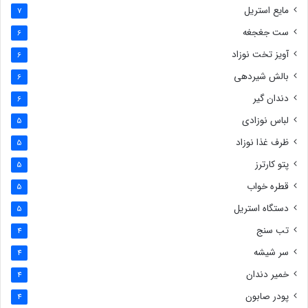
مایع استریل
7
ست جغجغه
6
آویز تخت نوزاد
6
بالش شیردهی
6
دندان گیر
6
لباس نوزادی
5
ظرف غذا نوزاد
5
پتو کارترز
5
قطره خواب
5
دستگاه استریل
5
تب سنج
4
سر شیشه
4
خمیر دندان
4
پودر صابون
4