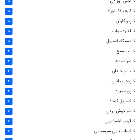
لباس نوزادی
5
ظرف غذا نوزاد
5
پتو کارترز
5
قطره خواب
5
دستگاه استریل
5
تب سنج
4
سر شیشه
4
خمیر دندان
4
پودر صابون
4
پوره میوه
4
استریل کننده
3
شیردوش برقی
3
قرص لباسشویی
3
اسباب بازی سیسمونی
3