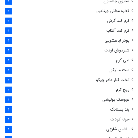
صابون جانسون
1
قطره مولتی ویتامین
1
کرم ضد گزش
1
کرم ضد آفتاب
1
پودر لباسشویی
1
شیردوش اونت
1
نپی کرم
1
ست مانیکور
1
تخت کنار مادر چیکو
1
ریچ کرم
1
عروسک پولیشی
1
بند پستانک
1
حوله کودک
1
ماشین شارژی
1