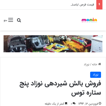
قیمت قرص لباسشویی مخصوص لباس کودک چیکو Chicco 16 تایی
جستجو برا
منو
خانه
/
نوزاد
نوزاد
فروش بالش شیردهی نوزاد پنج
ستاره توس
فروردین 16, 1394
0
کمتر از یک دقیقه