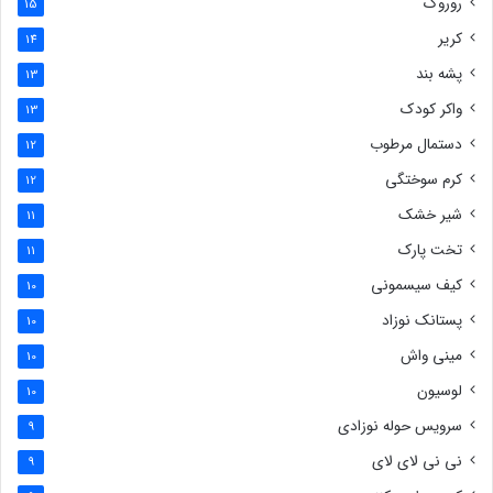
روروک
15
کریر
14
پشه بند
13
واکر کودک
13
دستمال مرطوب
12
کرم سوختگی
12
شیر خشک
11
تخت پارک
11
کیف سیسمونی
10
پستانک نوزاد
10
مینی واش
10
لوسیون
10
سرویس حوله نوزادی
9
نی نی لای لای
9