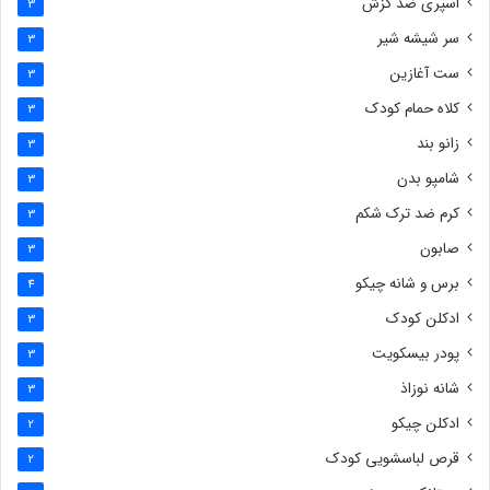
اسپری ضد گزش
3
سر شیشه شیر
3
ست آغازین
3
کلاه حمام کودک
3
زانو بند
3
شامپو بدن
3
کرم ضد ترک شکم
3
صابون
3
برس و شانه چیکو
4
ادکلن کودک
3
پودر بیسکویت
3
شانه نوزاذ
3
ادکلن چیکو
2
قرص لباسشویی کودک
2