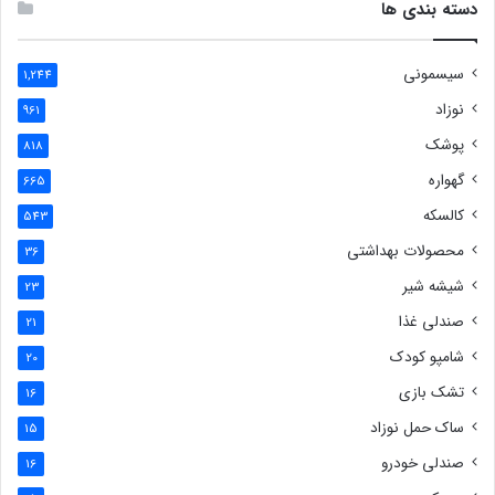
دسته بندی ها
سیسمونی
1,244
نوزاد
961
پوشک
818
گهواره
665
کالسکه
543
محصولات بهداشتی
36
شیشه شیر
23
صندلی غذا
21
شامپو کودک
20
تشک بازی
16
ساک حمل نوزاد
15
صندلی خودرو
16