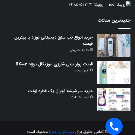
روبیکا:
09185052332
جدیدترین مقالات
خرید انواع تب سنج دیجیتالی نوزاد با بهترین
قیمت
20 ساعت پیش
قیمت پوار بینی شارژی موزیکال نوزاد BX003
3 روز پیش
خرید سر شیشه نچرال یک قطره اونت
اسفند 5, 1404
© تمامی حقوق برای
سیسمونی مونیا
محفوظ است