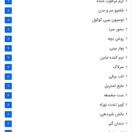
کرم مرطوب کننده
9
شامپو سر و بدن
8
لوسیون بیبی کوکول
8
بخور سرد
8
روغن بچه
8
پوار بینی
7
نرم کننده لباس
7
سرلاک
7
تاب برقی
11
مایع استریل
7
ست جغجغه
6
آویز تخت نوزاد
6
بالش شیردهی
6
دندان گیر
6