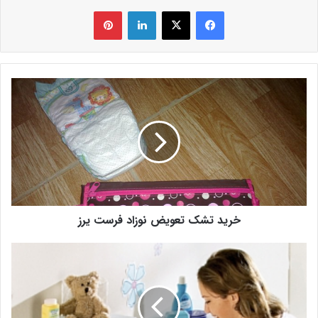
فیس بوک
X
لینکدین
‫پین‌ترست
خرید تشک تعویض نوزاد فرست یرز