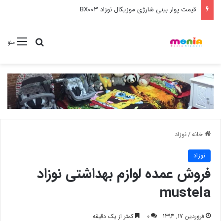
خرید عمده ست مانیکور نوزاد خارجی
جستجو برا
منو
خانه
/
نوزاد
نوزاد
فروش عمده لوازم بهداشتی نوزاد
mustela
فروردین 17, 1394
0
کمتر از یک دقیقه