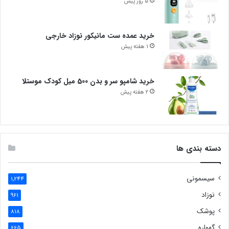
5 روز پیش
خرید عمده ست مانیکور نوزاد خارجی
1 هفته پیش
خرید شامپو سر و بدن 500 میل کودک موستلا
2 هفته پیش
دسته بندی ها
سیسمونی
1,244
نوزاد
961
پوشک
818
گهواره
665