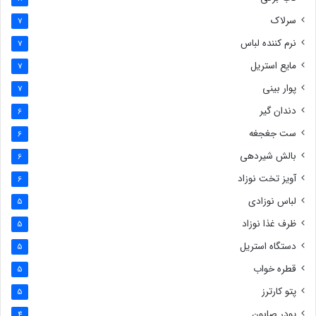
سرلاک
7
نرم کننده لباس
7
مایع استریل
7
پوار بینی
7
دندان گیر
6
ست جغجغه
6
بالش شیردهی
6
آویز تخت نوزاد
6
لباس نوزادی
5
ظرف غذا نوزاد
5
دستگاه استریل
5
قطره خواب
5
پتو کارترز
5
پودر صابون
4