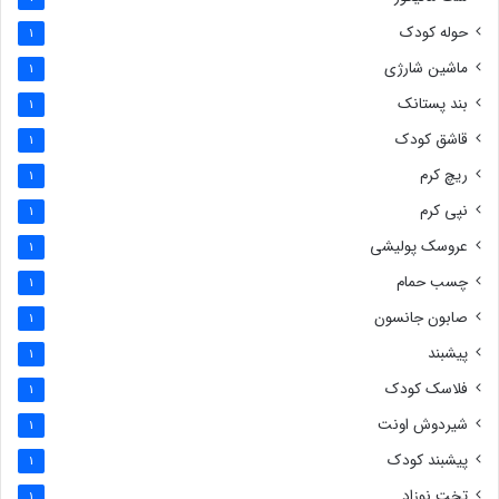
حوله کودک
1
ماشین شارژی
1
بند پستانک
1
قاشق کودک
1
ریچ کرم
1
نپی کرم
1
عروسک پولیشی
1
چسب حمام
1
صابون جانسون
1
پیشبند
1
فلاسک کودک
1
شیردوش اونت
1
پیشبند کودک
1
تخت نوزاد
1