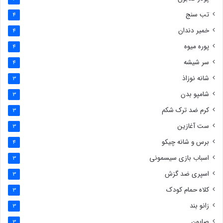
تب سنج
4
خمیر دندان
4
پوره میوه
4
سر شیشه
4
شانه نوزاذ
3
شامپو بدن
3
کرم ضد ترک شکم
3
ست آغازین
3
برس و شانه چیکو
4
اسباب بازی سیسمونی
3
اسپری ضد گزش
3
کلاه حمام کودک
3
زانو بند
3
صابون
3