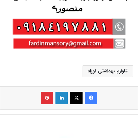
لوازم بهداشتی نوزاد
فیس بوک
X
لینکدین
‫پین‌ترست