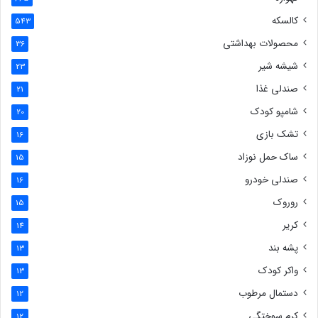
کالسکه
543
محصولات بهداشتی
36
شیشه شیر
23
صندلی غذا
21
شامپو کودک
20
تشک بازی
16
ساک حمل نوزاد
15
صندلی خودرو
16
روروک
15
کریر
14
پشه بند
13
واکر کودک
13
دستمال مرطوب
12
کرم سوختگی
12