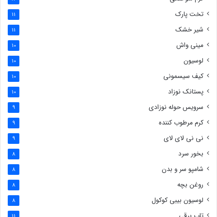
تخت پارک
11
شیر خشک
11
مینی واش
10
لوسیون
10
کیف سیسمونی
10
پستانک نوزاد
10
سرویس حوله نوزادی
9
کرم مرطوب کننده
9
نی نی لای لای
9
بخور سرد
8
شامپو سر و بدن
8
روغن بچه
8
لوسیون بیبی کوکول
8
تاب برقی
11