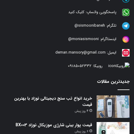
پاسخگویی واتساپ:
کلیک کنید
تلگرام:
sismoonibaneh@
اینستاگرام:
moniasismooni@
ایمیل:
deman.mansory@gmail.com
روبیکا:
09185052332
جدیدترین مقالات
خرید انواع تب سنج دیجیتالی نوزاد با بهترین
قیمت
4 روز پیش
قیمت پوار بینی شارژی موزیکال نوزاد BX003
6 روز پیش