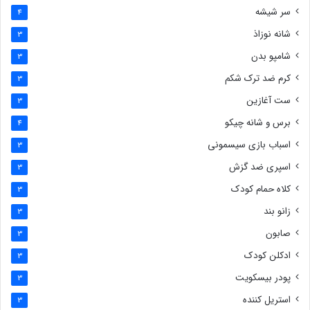
سر شیشه
4
شانه نوزاذ
3
شامپو بدن
3
کرم ضد ترک شکم
3
ست آغازین
3
برس و شانه چیکو
4
اسباب بازی سیسمونی
3
اسپری ضد گزش
3
کلاه حمام کودک
3
زانو بند
3
صابون
3
ادکلن کودک
3
پودر بیسکویت
3
استریل کننده
3