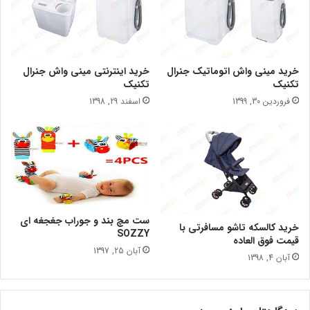
خرید مینی واش اتوماتیک جنرال
خرید اینترنتی مینی واش جنرال
تکنیک
تکنیک
فروردین 30, 1399
اسفند 29, 1398
ست مچ بند و جوراب جغجغه ای
خرید کالسکه تاشو مسافرتی با
SOZZY
قیمت فوق العاده
آبان 25, 1397
آبان 4, 1398