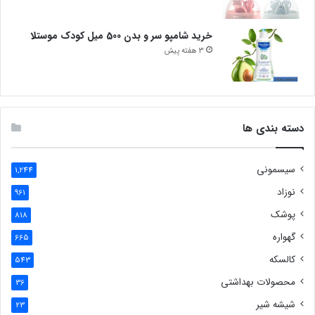
خرید شامپو سر و بدن 500 میل کودک موستلا
3 هفته پیش
دسته بندی ها
سیسمونی
1,244
نوزاد
961
پوشک
818
گهواره
665
کالسکه
543
محصولات بهداشتی
36
شیشه شیر
23