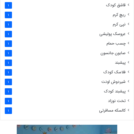
قاشق کودک
1
ریچ کرم
1
نپی کرم
1
عروسک پولیشی
1
چسب حمام
1
صابون جانسون
1
پیشبند
1
فلاسک کودک
1
شیردوش اونت
1
پیشبند کودک
1
تخت نوزاد
1
کالسکه مسافرتی
1