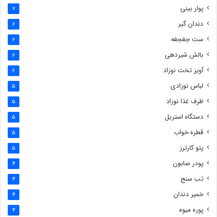
پوار بینی
7
دندان گیر
6
ست جغجغه
6
بالش شیردهی
6
آویز تخت نوزاد
6
لباس نوزادی
5
ظرف غذا نوزاد
5
دستگاه استریل
5
قطره خواب
5
پتو کارترز
5
پودر صابون
4
تب سنج
4
خمیر دندان
4
پوره میوه
4