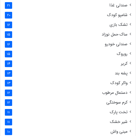
صندلی غذا
21
شامپو کودک
20
تشک بازی
16
ساک حمل نوزاد
15
صندلی خودرو
16
روروک
15
کریر
14
پشه بند
13
واکر کودک
13
دستمال مرطوب
12
کرم سوختگی
12
تخت پارک
11
شیر خشک
11
مینی واش
10