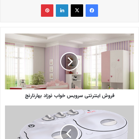
فیس بوک
X
لینکدین
‫پین‌ترست
فروش اینترنتی سرویس خواب نوزاد بهارنارنج