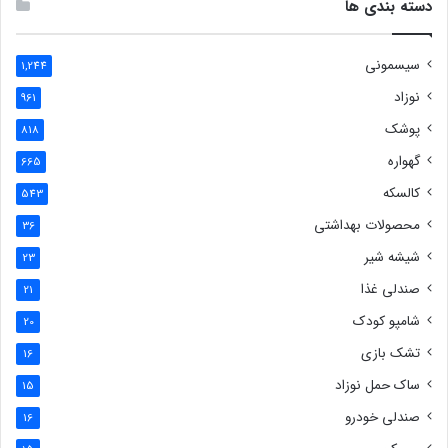
دسته بندی ها
سیسمونی
1,244
نوزاد
961
پوشک
818
گهواره
665
کالسکه
543
محصولات بهداشتی
36
شیشه شیر
23
صندلی غذا
21
شامپو کودک
20
تشک بازی
16
ساک حمل نوزاد
15
صندلی خودرو
16