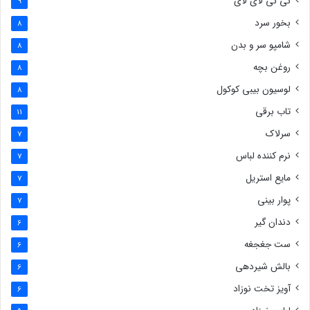
نی نی لای لای
9
بخور سرد
8
شامپو سر و بدن
8
روغن بچه
8
لوسیون بیبی کوکول
8
تاب برقی
11
سرلاک
7
نرم کننده لباس
7
مایع استریل
7
پوار بینی
7
دندان گیر
6
ست جغجغه
6
بالش شیردهی
6
آویز تخت نوزاد
6