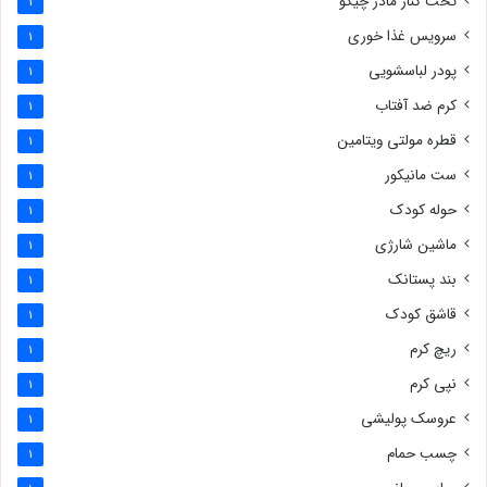
تخت کنار مادر چیکو
1
سرویس غذا خوری
1
پودر لباسشویی
1
کرم ضد آفتاب
1
قطره مولتی ویتامین
1
ست مانیکور
1
حوله کودک
1
ماشین شارژی
1
بند پستانک
1
قاشق کودک
1
ریچ کرم
1
نپی کرم
1
عروسک پولیشی
1
چسب حمام
1