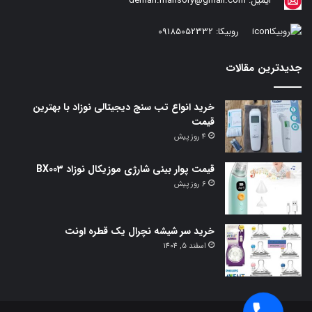
ایمیل:
deman.mansory@gmail.com
روبیکا:
09185052332
جدیدترین مقالات
خرید انواع تب سنج دیجیتالی نوزاد با بهترین
قیمت
4 روز پیش
قیمت پوار بینی شارژی موزیکال نوزاد BX003
6 روز پیش
خرید سر شیشه نچرال یک قطره اونت
اسفند 5, 1404