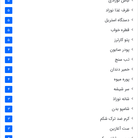
لباس نوزادی
5
ظرف غذا نوزاد
5
دستگاه استریل
5
قطره خواب
5
پتو کارترز
5
پودر صابون
4
تب سنج
4
خمیر دندان
4
پوره میوه
4
سر شیشه
4
شانه نوزاذ
3
شامپو بدن
3
کرم ضد ترک شکم
3
ست آغازین
3