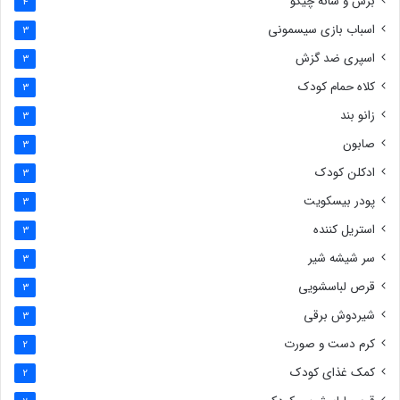
برس و شانه چیکو
4
اسباب بازی سیسمونی
3
اسپری ضد گزش
3
کلاه حمام کودک
3
زانو بند
3
صابون
3
ادکلن کودک
3
پودر بیسکویت
3
استریل کننده
3
سر شیشه شیر
3
قرص لباسشویی
3
شیردوش برقی
3
کرم دست و صورت
2
کمک غذای کودک
2