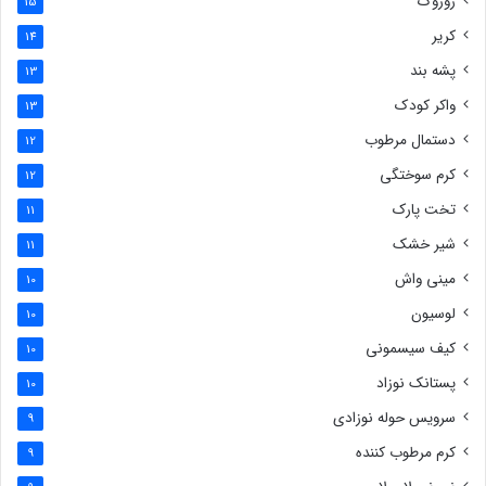
روروک
15
کریر
14
پشه بند
13
واکر کودک
13
دستمال مرطوب
12
کرم سوختگی
12
تخت پارک
11
شیر خشک
11
مینی واش
10
لوسیون
10
کیف سیسمونی
10
پستانک نوزاد
10
سرویس حوله نوزادی
9
کرم مرطوب کننده
9