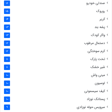
صندلی خودرو
16
روروک
15
کریر
14
پشه بند
13
واکر کودک
13
دستمال مرطوب
12
کرم سوختگی
12
تخت پارک
11
شیر خشک
11
مینی واش
10
لوسیون
10
کیف سیسمونی
10
پستانک نوزاد
10
سرویس حوله نوزادی
9