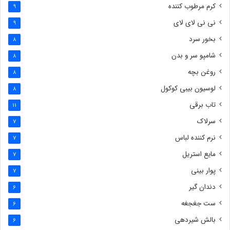
کرم مرطوب کننده
9
نی نی لای لای
9
بخور سرد
8
شامپو سر و بدن
8
روغن بچه
8
لوسیون بیبی کوکول
8
تاب برقی
11
سرلاک
7
نرم کننده لباس
7
مایع استریل
7
پوار بینی
7
دندان گیر
6
ست جغجغه
6
بالش شیردهی
6