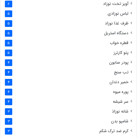
آویز تخت نوزاد
6
لباس نوزادی
5
ظرف غذا نوزاد
5
دستگاه استریل
5
قطره خواب
5
پتو کارترز
5
پودر صابون
4
تب سنج
4
خمیر دندان
4
پوره میوه
4
سر شیشه
4
شانه نوزاذ
3
شامپو بدن
3
کرم ضد ترک شکم
3