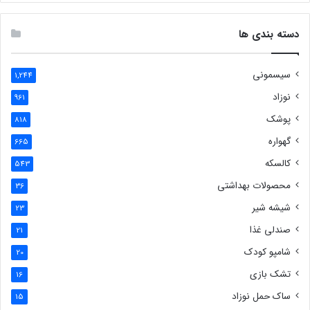
دسته بندی ها
سیسمونی
1,244
نوزاد
961
پوشک
818
گهواره
665
کالسکه
543
محصولات بهداشتی
36
شیشه شیر
23
صندلی غذا
21
شامپو کودک
20
تشک بازی
16
ساک حمل نوزاد
15