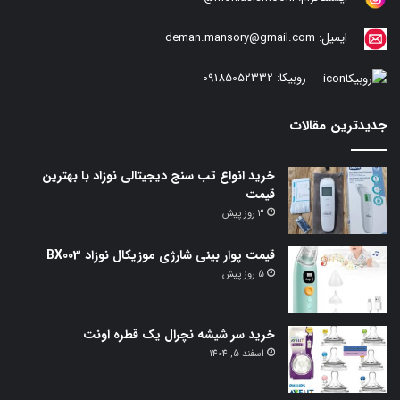
ایمیل:
deman.mansory@gmail.com
روبیکا:
09185052332
جدیدترین مقالات
خرید انواع تب سنج دیجیتالی نوزاد با بهترین
قیمت
3 روز پیش
قیمت پوار بینی شارژی موزیکال نوزاد BX003
5 روز پیش
خرید سر شیشه نچرال یک قطره اونت
اسفند 5, 1404