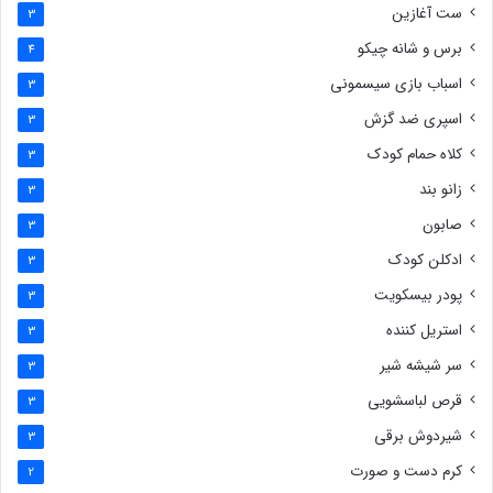
ست آغازین
3
برس و شانه چیکو
4
اسباب بازی سیسمونی
3
اسپری ضد گزش
3
کلاه حمام کودک
3
زانو بند
3
صابون
3
ادکلن کودک
3
پودر بیسکویت
3
استریل کننده
3
سر شیشه شیر
3
قرص لباسشویی
3
شیردوش برقی
3
کرم دست و صورت
2