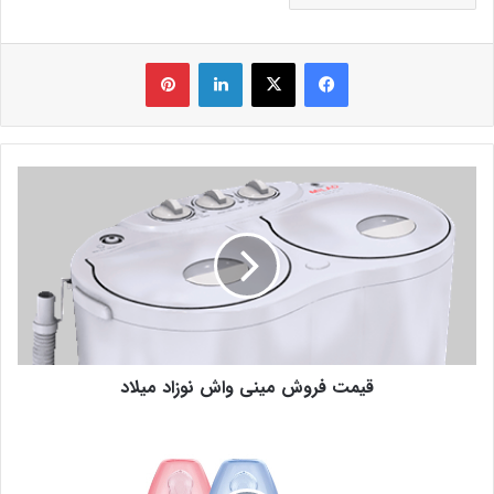
فیس بوک
X
لینکدین
‫پین‌ترست
قیمت فروش مینی واش نوزاد میلاد