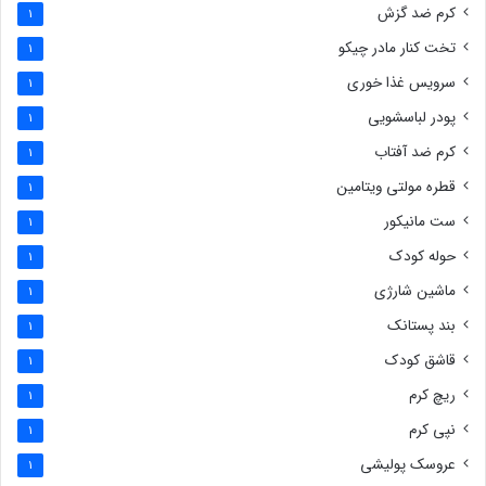
کرم ضد گزش
1
تخت کنار مادر چیکو
1
سرویس غذا خوری
1
پودر لباسشویی
1
کرم ضد آفتاب
1
قطره مولتی ویتامین
1
ست مانیکور
1
حوله کودک
1
ماشین شارژی
1
بند پستانک
1
قاشق کودک
1
ریچ کرم
1
نپی کرم
1
عروسک پولیشی
1