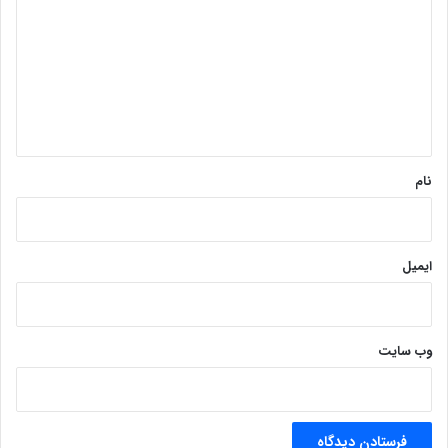
د
گ
ا
ه
*
نام
ایمیل
وب‌ سایت