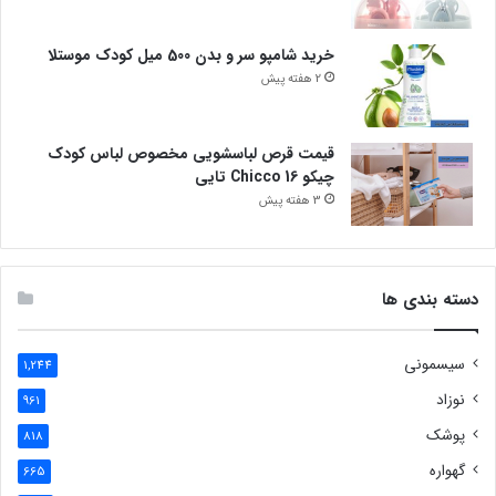
خرید شامپو سر و بدن 500 میل کودک موستلا
2 هفته پیش
قیمت قرص لباسشویی مخصوص لباس کودک
چیکو Chicco 16 تایی
3 هفته پیش
دسته بندی ها
سیسمونی
1,244
نوزاد
961
پوشک
818
گهواره
665