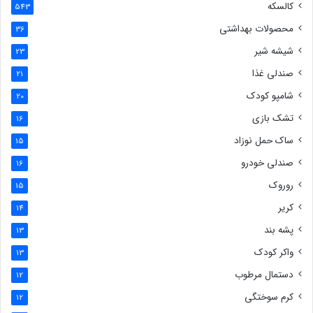
کالسکه
543
محصولات بهداشتی
36
شیشه شیر
23
صندلی غذا
21
شامپو کودک
20
تشک بازی
16
ساک حمل نوزاد
15
صندلی خودرو
16
روروک
15
کریر
14
پشه بند
13
واکر کودک
13
دستمال مرطوب
12
کرم سوختگی
12