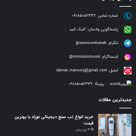
شماره تماس:
09185052332
پاسخگویی واتساپ:
کلیک کنید
تلگرام:
sismoonibaneh@
اینستاگرام:
moniasismooni@
ایمیل:
deman.mansory@gmail.com
روبیکا:
09185052332
جدیدترین مقالات
خرید انواع تب سنج دیجیتالی نوزاد با بهترین
قیمت
3 روز پیش