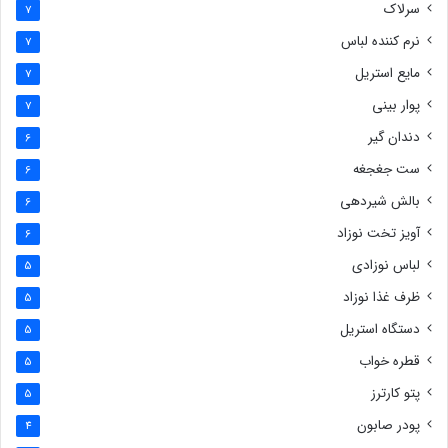
سرلاک
7
نرم کننده لباس
7
مایع استریل
7
پوار بینی
7
دندان گیر
6
ست جغجغه
6
بالش شیردهی
6
آویز تخت نوزاد
6
لباس نوزادی
5
ظرف غذا نوزاد
5
دستگاه استریل
5
قطره خواب
5
پتو کارترز
5
پودر صابون
4