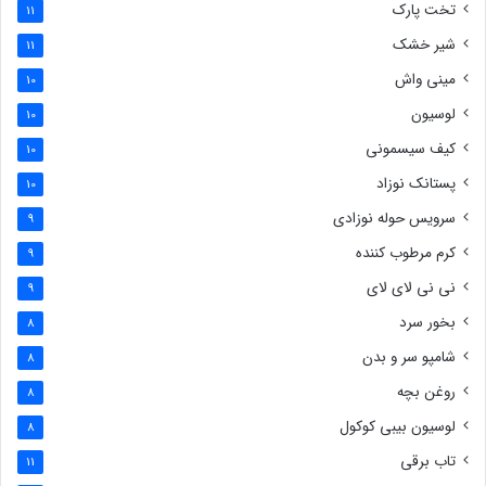
تخت پارک
11
شیر خشک
11
مینی واش
10
لوسیون
10
کیف سیسمونی
10
پستانک نوزاد
10
سرویس حوله نوزادی
9
کرم مرطوب کننده
9
نی نی لای لای
9
بخور سرد
8
شامپو سر و بدن
8
روغن بچه
8
لوسیون بیبی کوکول
8
تاب برقی
11