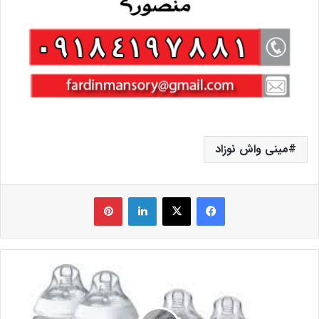
مینی واش نوزاد
فیس بوک
X
لینکدین
‫پین‌ترست