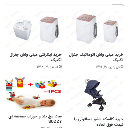
خرید مینی واش اتوماتیک جنرال
خرید اینترنتی مینی واش جنرال
تکنیک
تکنیک
فروردین 30, 1399
اسفند 29, 1398
ست مچ بند و جوراب جغجغه ای
خرید کالسکه تاشو مسافرتی با
SOZZY
قیمت فوق العاده