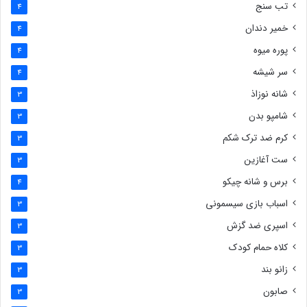
تب سنج
4
خمیر دندان
4
پوره میوه
4
سر شیشه
4
شانه نوزاذ
3
شامپو بدن
3
کرم ضد ترک شکم
3
ست آغازین
3
برس و شانه چیکو
4
اسباب بازی سیسمونی
3
اسپری ضد گزش
3
کلاه حمام کودک
3
زانو بند
3
صابون
3