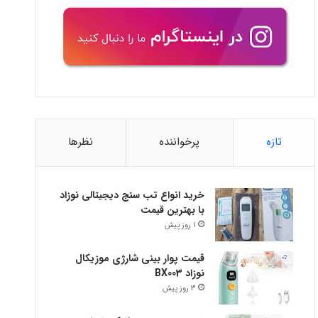
تازه
پرخواننده
نظرها
خرید انواع تب سنج دیجیتالی نوزاد
با بهترین قیمت
1 روز پیش
قیمت پوار بینی شارژی موزیکال
نوزاد BX003
3 روز پیش