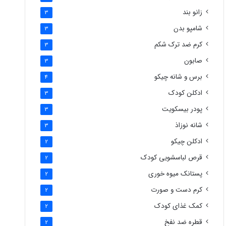
زانو بند
3
شامپو بدن
3
کرم ضد ترک شکم
3
صابون
3
برس و شانه چیکو
4
ادکلن کودک
3
پودر بیسکویت
3
شانه نوزاذ
3
ادکلن چیکو
2
قرص لباسشویی کودک
2
پستانک میوه خوری
2
کرم دست و صورت
2
کمک غذای کودک
2
قطره ضد نفخ
2