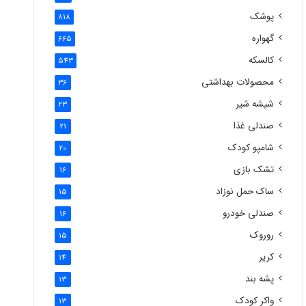
پوشک
818
گهواره
665
کالسکه
543
محصولات بهداشتی
36
شیشه شیر
23
صندلی غذا
21
شامپو کودک
20
تشک بازی
16
ساک حمل نوزاد
15
صندلی خودرو
16
روروک
15
کریر
14
پشه بند
13
واکر کودک
13