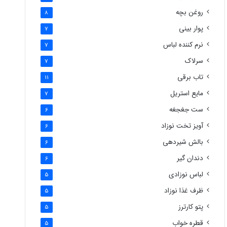
روغن بچه
8
پوار بینی
7
نرم کننده لباس
7
سرلاک
7
تاب برقی
11
مایع استریل
7
ست جغجغه
6
آویز تخت نوزاد
6
بالش شیردهی
6
دندان گیر
6
لباس نوزادی
5
ظرف غذا نوزاد
5
پتو کارترز
5
قطره خواب
5