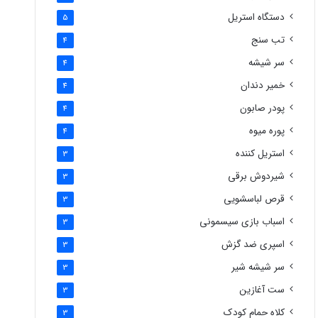
دستگاه استریل
5
تب سنج
4
سر شیشه
4
خمیر دندان
4
پودر صابون
4
پوره میوه
4
استریل کننده
3
شیردوش برقی
3
قرص لباسشویی
3
اسباب بازی سیسمونی
3
اسپری ضد گزش
3
سر شیشه شیر
3
ست آغازین
3
کلاه حمام کودک
3