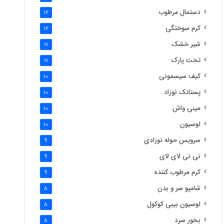
دستمال مرطوب
12
کرم سوختگی
12
شیر خشک
11
تخت پارک
11
کیف سیسمونی
10
پستانک نوزاد
10
مینی واش
10
لوسیون
10
سرویس حوله نوزادی
9
نی نی لای لای
9
کرم مرطوب کننده
9
شامپو سر و بدن
8
لوسیون بیبی کوکول
8
بخور سرد
8