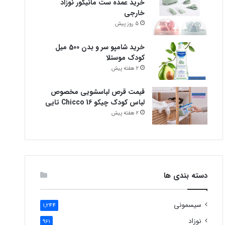
خرید عمده ست مانیکور نوزاد
خارجی
5 روز پیش
خرید شامپو سر و بدن 500 میل
کودک موستلا
2 هفته پیش
قیمت قرص لباسشویی مخصوص
لباس کودک چیکو Chicco 16 تایی
2 هفته پیش
دسته بندی ها
سیسمونی
1,244
نوزاد
961