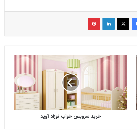
فیس بوک
X
لینکدین
‫پین‌ترست
خرید سرویس خواب نوزاد آوید