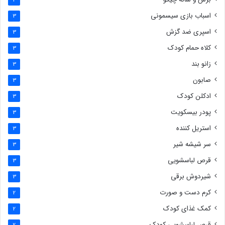
4
اسباب بازی سیسمونی
3
اسپری ضد گزش
3
کلاه حمام کودک
3
زانو بند
3
صابون
3
ادکلن کودک
3
پودر بیسکویت
3
استریل کننده
3
سر شیشه شیر
3
قرص لباسشویی
3
شیردوش برقی
3
کرم دست و صورت
2
کمک غذای کودک
2
قرص لباسشویی کودک