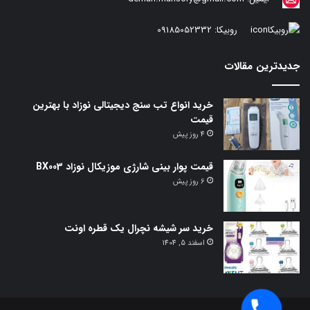
روبیکا:
09185052332
جدیدترین مقالات
خرید انواع تب سنج دیجیتالی نوزاد با بهترین
قیمت
4 روز پیش
قیمت پوار بینی شارژی موزیکال نوزاد BX003
6 روز پیش
خرید سر شیشه نچرال یک قطره اونت
اسفند 5, 1404