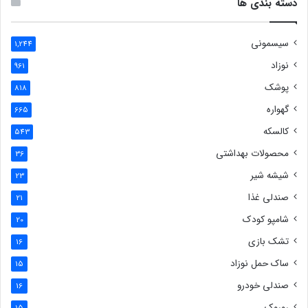
دسته بندی ها
سیسمونی
1,244
نوزاد
961
پوشک
818
گهواره
665
کالسکه
543
محصولات بهداشتی
36
شیشه شیر
23
صندلی غذا
21
شامپو کودک
20
تشک بازی
16
ساک حمل نوزاد
15
صندلی خودرو
16
روروک