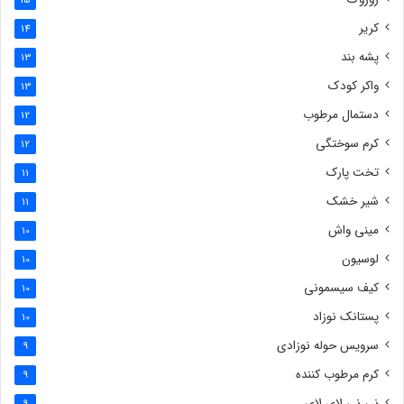
15
کریر
14
پشه بند
13
واکر کودک
13
دستمال مرطوب
12
کرم سوختگی
12
تخت پارک
11
شیر خشک
11
مینی واش
10
لوسیون
10
کیف سیسمونی
10
پستانک نوزاد
10
سرویس حوله نوزادی
9
کرم مرطوب کننده
9
نی نی لای لای