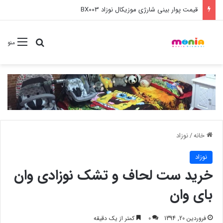
خرید عمده ست مانیکور نوزاد خارجی
جستجو برا
منو
خانه
/
نوزاد
نوزاد
خرید ست لحاف و تشک نوزادی وان
بای وان
فروردین 20, 1394
0
کمتر از یک دقیقه