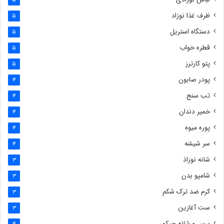
5
ظرف غذا نوزاد
5
دستگاه استریل
5
قطره خواب
5
پتو کارترز
5
پودر صابون
4
تب سنج
4
خمیر دندان
4
پوره میوه
4
سر شیشه
4
شانه نوزاذ
3
شامپو بدن
3
کرم ضد ترک شکم
3
ست آغازین
3
برس و شانه چیکو