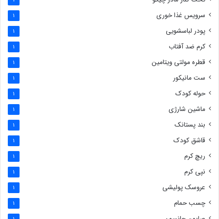
1
سرویس غذا خوری
1
پودر لباسشویی
1
کرم ضد آفتاب
1
قطره مولتی ویتامین
1
ست مانیکور
1
حوله کودک
1
ماشین شارژی
1
بند پستانک
1
قاشق کودک
1
ریچ کرم
1
نپی کرم
1
عروسک پولیشی
1
چسب حمام
1
صابون جانسون