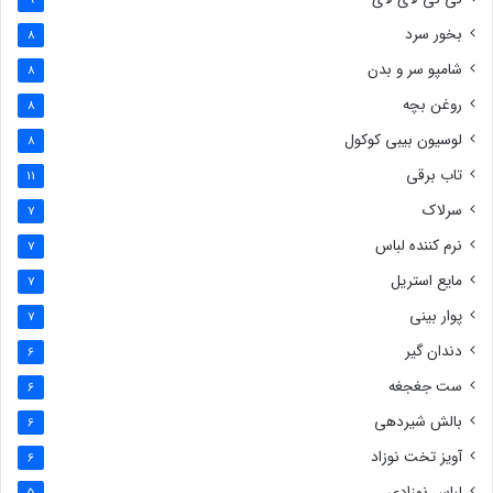
9
بخور سرد
8
شامپو سر و بدن
8
روغن بچه
8
لوسیون بیبی کوکول
8
تاب برقی
11
سرلاک
7
نرم کننده لباس
7
مایع استریل
7
پوار بینی
7
دندان گیر
6
ست جغجغه
6
بالش شیردهی
6
آویز تخت نوزاد
6
لباس نوزادی