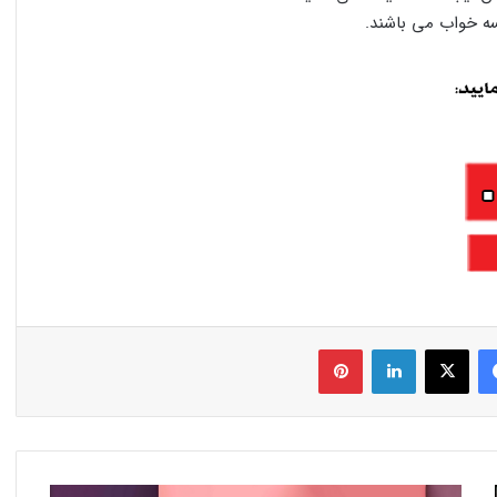
ه خواب می باشند.
فیس بوک
X
لینکدین
‫پین‌ترست