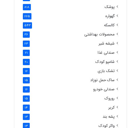
پوشک
818
گهواره
665
کالسکه
543
محصولات بهداشتی
36
شیشه شیر
23
صندلی غذا
21
شامپو کودک
20
تشک بازی
16
ساک حمل نوزاد
15
صندلی خودرو
16
روروک
15
کریر
14
پشه بند
13
واکر کودک
13