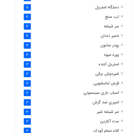
دستگاه استریل
5
تب سنج
4
سر شیشه
4
خمیر دندان
4
پودر صابون
4
پوره میوه
4
استریل کننده
3
شیردوش برقی
3
قرص لباسشویی
3
اسباب بازی سیسمونی
3
اسپری ضد گزش
3
سر شیشه شیر
3
ست آغازین
3
کلاه حمام کودک
3