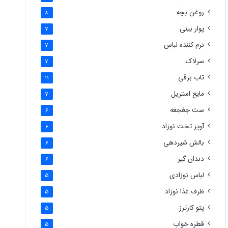
روغن بچه
8
پوار بینی
7
نرم کننده لباس
7
سرلاک
7
تاب برقی
11
مایع استریل
7
ست جغجغه
6
آویز تخت نوزاد
6
بالش شیردهی
6
دندان گیر
6
لباس نوزادی
5
ظرف غذا نوزاد
5
پتو کارترز
5
قطره خواب
5