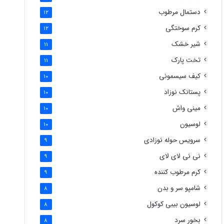
دستمال مرطوب
12
کرم سوختگی
12
شیر خشک
11
تخت پارک
11
کیف سیسمونی
10
پستانک نوزاد
10
مینی واش
10
لوسیون
10
سرویس حوله نوزادی
9
نی نی لای لای
9
کرم مرطوب کننده
9
شامپو سر و بدن
8
لوسیون بیبی کوکول
8
بخور سرد
8