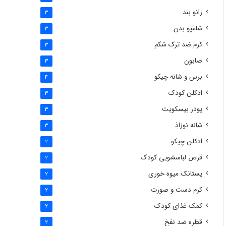
زانو بند
3
شامپو بدن
3
کرم ضد ترک شکم
3
صابون
3
برس و شانه چیکو
4
ادکلن کودک
3
پودر بیسکویت
3
شانه نوزاذ
3
ادکلن چیکو
2
قرص لباسشویی کودک
2
پستانک میوه خوری
2
کرم دست و صورت
2
کمک غذای کودک
2
قطره ضد نفخ
2