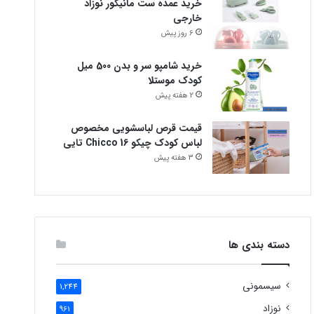
خرید عمده ست مانیکور نوزاد
خارجی
6 روز پیش
خرید شامپو سر و بدن 500 میل
کودک موستلا
2 هفته پیش
قیمت قرص لباسشویی مخصوص
لباس کودک چیکو Chicco 16 تایی
3 هفته پیش
دسته بندی ها
سیسمونی
1,244
نوزاد
961