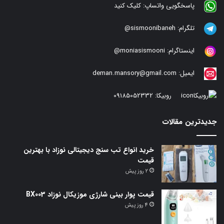
پاسخگویی واتساپ:
کلیک کنید
تلگرام:
sismoonibaneh@
اینستاگرام:
moniasismooni@
ایمیل:
deman.mansory@gmail.com
روبیکا:
09185052332
جدیدترین مقالات
خرید انواع تب سنج دیجیتالی نوزاد با بهترین
قیمت
2 روز پیش
قیمت پوار بینی شارژی موزیکال نوزاد BX003
4 روز پیش