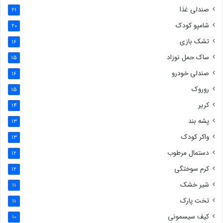
صندلی غذا
21
شامپو کودک
20
تشک بازی
16
ساک حمل نوزاد
15
صندلی خودرو
16
روروک
15
کریر
14
پشه بند
13
واکر کودک
13
دستمال مرطوب
12
کرم سوختگی
12
شیر خشک
11
تخت پارک
11
کیف سیسمونی
10