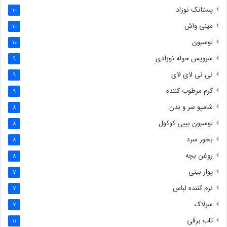
پستانک نوزاد
10
مینی واش
10
لوسیون
10
سرویس حوله نوزادی
9
نی نی لای لای
9
کرم مرطوب کننده
9
شامپو سر و بدن
8
لوسیون بیبی کوکول
8
بخور سرد
8
روغن بچه
8
پوار بینی
7
نرم کننده لباس
7
سرلاک
7
تاب برقی
11