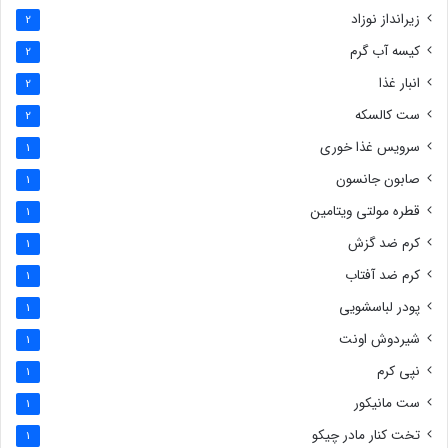
زیرانداز نوزاد
2
کیسه آب گرم
2
انبار غذا
2
ست کالسکه
2
سرویس غذا خوری
1
صابون جانسون
1
قطره مولتی ویتامین
1
کرم ضد گزش
1
کرم ضد آفتاب
1
پودر لباسشویی
1
شیردوش اونت
1
نپی کرم
1
ست مانیکور
1
تخت کنار مادر چیکو
1