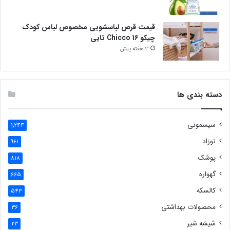
قیمت قرص لباسشویی مخصوص لباس کودک
چیکو Chicco 16 تایی
3 هفته پیش
دسته بندی ها
سیسمونی
1,244
نوزاد
961
پوشک
818
گهواره
665
کالسکه
543
محصولات بهداشتی
36
شیشه شیر
23