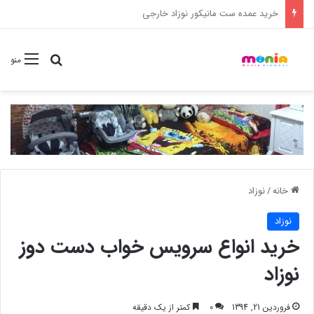
خرید شامپو سر و بدن 500 میل کودک موستلا
جستجو برا
منو
خانه
/
نوزاد
نوزاد
خرید انواع سرویس خواب دست دوز
نوزاد
فروردین 21, 1394
0
کمتر از یک دقیقه