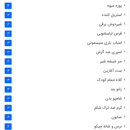
پوره میوه
4
استریل کننده
3
شیردوش برقی
3
قرص لباسشویی
3
اسباب بازی سیسمونی
3
اسپری ضد گزش
3
سر شیشه شیر
3
ست آغازین
3
کلاه حمام کودک
3
زانو بند
3
شامپو بدن
3
کرم ضد ترک شکم
3
صابون
3
برس و شانه چیکو
4