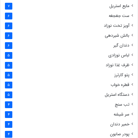
مایع استریل
7
ست جغجغه
6
آویز تخت نوزاد
6
بالش شیردهی
6
دندان گیر
6
لباس نوزادی
5
ظرف غذا نوزاد
5
پتو کارترز
5
قطره خواب
5
دستگاه استریل
5
تب سنج
4
سر شیشه
4
خمیر دندان
4
پودر صابون
4