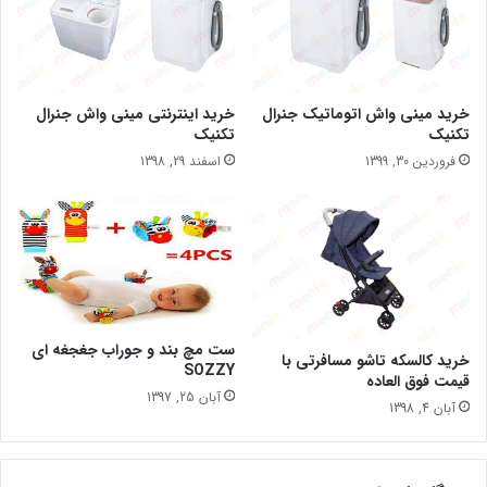
خرید مینی واش اتوماتیک جنرال
خرید اینترنتی مینی واش جنرال
تکنیک
تکنیک
فروردین 30, 1399
اسفند 29, 1398
ست مچ بند و جوراب جغجغه ای
خرید کالسکه تاشو مسافرتی با
SOZZY
قیمت فوق العاده
آبان 25, 1397
آبان 4, 1398