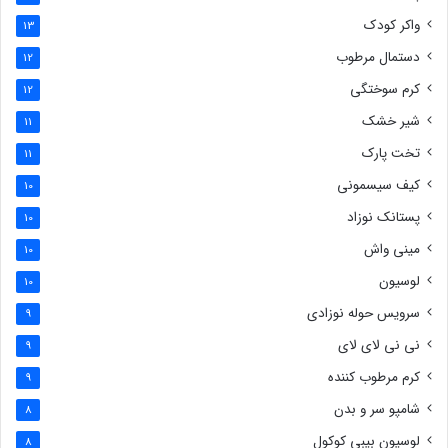
واکر کودک
13
دستمال مرطوب
12
کرم سوختگی
12
شیر خشک
11
تخت پارک
11
کیف سیسمونی
10
پستانک نوزاد
10
مینی واش
10
لوسیون
10
سرویس حوله نوزادی
9
نی نی لای لای
9
کرم مرطوب کننده
9
شامپو سر و بدن
8
لوسیون بیبی کوکول
8