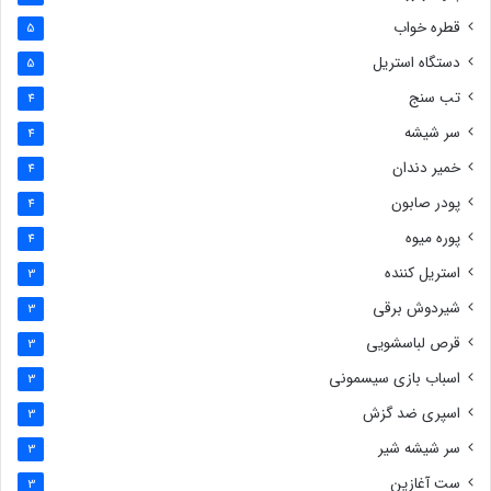
قطره خواب
5
دستگاه استریل
5
تب سنج
4
سر شیشه
4
خمیر دندان
4
پودر صابون
4
پوره میوه
4
استریل کننده
3
شیردوش برقی
3
قرص لباسشویی
3
اسباب بازی سیسمونی
3
اسپری ضد گزش
3
سر شیشه شیر
3
ست آغازین
3