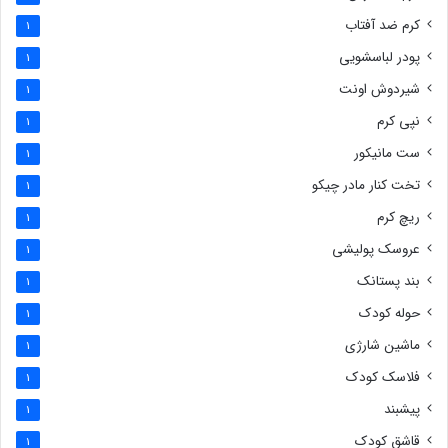
کرم ضد آفتاب
1
پودر لباسشویی
1
شیردوش اونت
1
نپی کرم
1
ست مانیکور
1
تخت کنار مادر چیکو
1
ریچ کرم
1
عروسک پولیشی
1
بند پستانک
1
حوله کودک
1
ماشین شارژی
1
فلاسک کودک
1
پیشبند
1
قاشق کودک
1