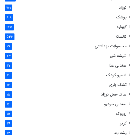
نوزاد
961
پوشک
818
گهواره
665
کالسکه
543
محصولات بهداشتی
36
شیشه شیر
23
صندلی غذا
21
شامپو کودک
20
تشک بازی
16
ساک حمل نوزاد
15
صندلی خودرو
16
روروک
15
کریر
14
پشه بند
13