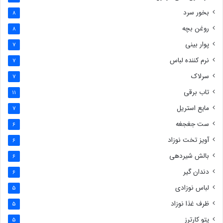
بخور سرد
8
روغن بچه
8
پوار بینی
7
نرم کننده لباس
7
سرلاک
7
تاب برقی
11
مایع استریل
7
ست جغجغه
6
آویز تخت نوزاد
6
بالش شیردهی
6
دندان گیر
6
لباس نوزادی
5
ظرف غذا نوزاد
5
پتو کارترز
5