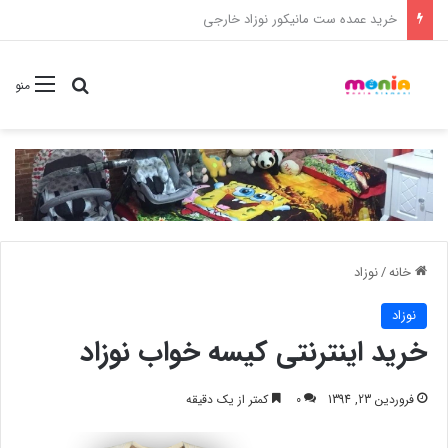
خرید شامپو سر و بدن 500 میل کودک موستلا
جستجو برا
منو
خانه
/
نوزاد
نوزاد
خرید اینترنتی کیسه خواب نوزاد
فروردین 23, 1394
0
کمتر از یک دقیقه