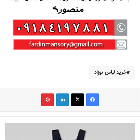
خرید لباس نوزاد
فیس بوک
X
لینکدین
‫پین‌ترست