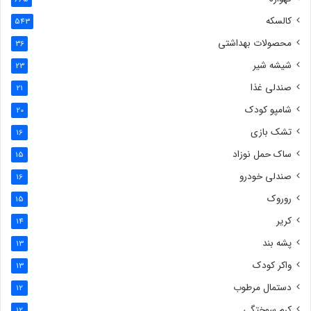
کالسکه
543
محصولات بهداشتی
36
شیشه شیر
23
صندلی غذا
21
شامپو کودک
20
تشک بازی
16
ساک حمل نوزاد
15
صندلی خودرو
16
روروک
15
کریر
14
پشه بند
13
واکر کودک
13
دستمال مرطوب
12
کرم سوختگی
12