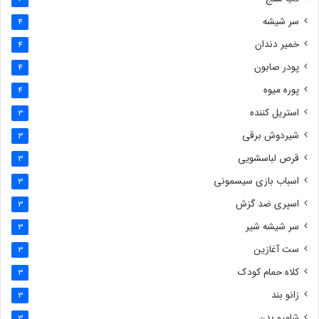
سر شیشه
4
خمیر دندان
4
پودر صابون
4
پوره میوه
4
استریل کننده
3
شیردوش برقی
3
قرص لباسشویی
3
اسباب بازی سیسمونی
3
اسپری ضد گزش
3
سر شیشه شیر
3
ست آغازین
3
کلاه حمام کودک
3
زانو بند
3
شامپو بدن
3