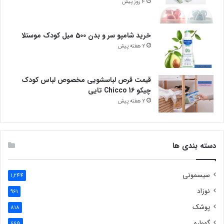
4 روز پیش
خرید شامپو سر و بدن 500 میل کودک موستلا
2 هفته پیش
قیمت قرص لباسشویی مخصوص لباس کودک
چیکو Chicco 16 تایی
2 هفته پیش
دسته بندی ها
سیسمونی
1,244
نوزاد
961
پوشک
818
گهواره
665