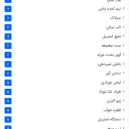
نرم کننده لباس
7
سرلاک
7
تاب برقی
11
مایع استریل
7
ست جغجغه
6
آویز تخت نوزاد
6
بالش شیردهی
6
دندان گیر
6
لباس نوزادی
5
ظرف غذا نوزاد
5
پتو کارترز
5
قطره خواب
5
دستگاه استریل
5
تب سنج
4