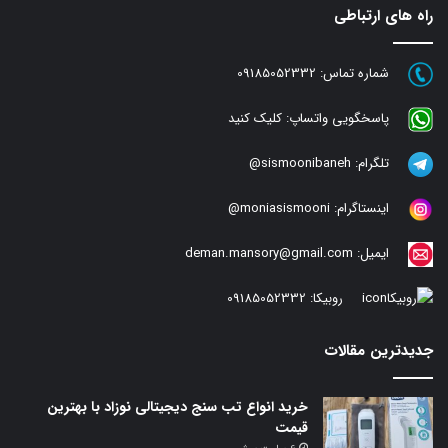
راه های ارتباطی
شماره تماس:
09185052332
پاسخگویی واتساپ:
کلیک کنید
تلگرام:
sismoonibaneh@
اینستاگرام:
moniasismooni@
ایمیل:
deman.mansory@gmail.com
روبیکا:
09185052332
جدیدترین مقالات
خرید انواع تب سنج دیجیتالی نوزاد با بهترین
قیمت