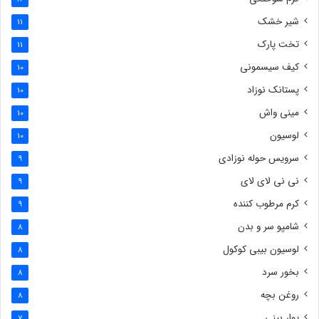
شیر خشک
11
تخت پارک
11
کیف سیسمونی
10
پستانک نوزاد
10
مینی واش
10
لوسیون
10
سرویس حوله نوزادی
9
نی نی لای لای
9
کرم مرطوب کننده
9
شامپو سر و بدن
8
لوسیون بیبی کوکول
8
بخور سرد
8
روغن بچه
8
پوار بینی
7