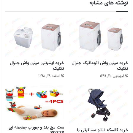
نوشته های مشابه
خرید مینی واش اتوماتیک جنرال
خرید اینترنتی مینی واش جنرال
تکنیک
تکنیک
فروردین 30, 1399
اسفند 29, 1398
ست مچ بند و جوراب جغجغه ای
خرید کالسکه تاشو مسافرتی با
SOZZY