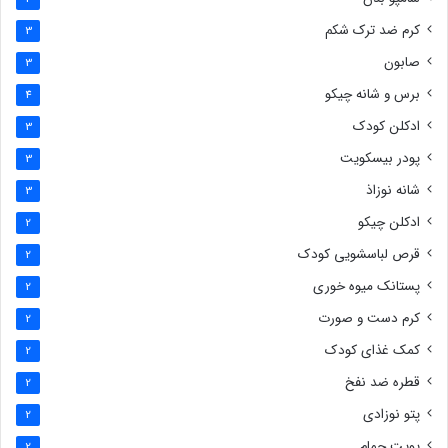
کرم ضد ترک شکم
3
صابون
3
برس و شانه چیکو
4
ادکلن کودک
3
پودر بیسکویت
3
شانه نوزاذ
3
ادکلن چیکو
2
قرص لباسشویی کودک
2
پستانک میوه خوری
2
کرم دست و صورت
2
کمک غذای کودک
2
قطره ضد نفخ
2
پتو نوزادی
2
پوپت حمام
2