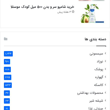
خرید شامپو سر و بدن 500 میل کودک موستلا
3 هفته پیش
دسته بندی ها
سیسمونی
1,244
نوزاد
961
پوشک
818
گهواره
665
کالسکه
543
محصولات بهداشتی
36
شیشه شیر
23
صندلی غذا
21