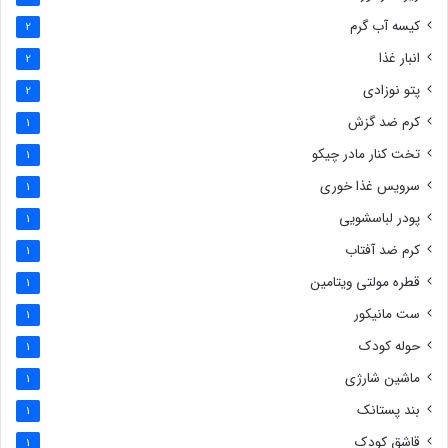
کیسه آب گرم
2
انبار غذا
2
پتو نوزادی
2
کرم ضد گزش
1
تخت کنار مادر چیکو
1
سرویس غذا خوری
1
پودر لباسشویی
1
کرم ضد آفتاب
1
قطره مولتی ویتامین
1
ست مانیکور
1
حوله کودک
1
ماشین شارژی
1
بند پستانک
1
قاشق کودک
1