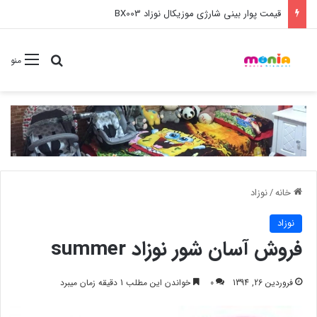
خرید عمده ست مانیکور نوزاد خارجی
جستجو برا
منو
خانه
/
نوزاد
نوزاد
فروش آسان شور نوزاد summer
فروردین 26, 1394
0
خواندن این مطلب 1 دقیقه زمان میبرد