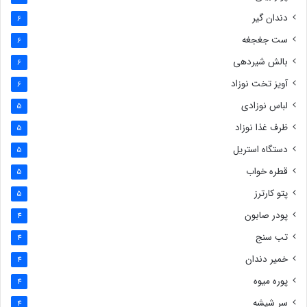
دندان گیر
6
ست جغجغه
6
بالش شیردهی
6
آویز تخت نوزاد
6
لباس نوزادی
5
ظرف غذا نوزاد
5
دستگاه استریل
5
قطره خواب
5
پتو کارترز
5
پودر صابون
4
تب سنج
4
خمیر دندان
4
پوره میوه
4
سر شیشه
4