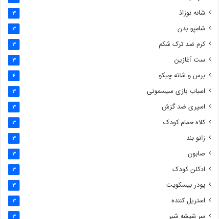
شانه نوزاذ
3
شامپو بدن
3
کرم ضد ترک شکم
3
ست آغازین
3
برس و شانه چیکو
4
اسباب بازی سیسمونی
3
اسپری ضد گزش
3
کلاه حمام کودک
3
زانو بند
3
صابون
3
ادکلن کودک
3
پودر بیسکویت
3
استریل کننده
3
سر شیشه شیر
3