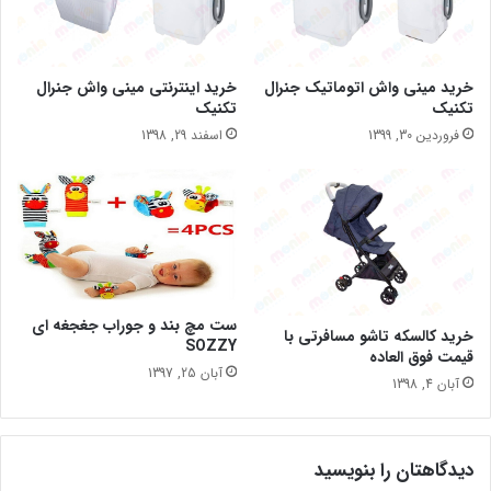
خرید مینی واش اتوماتیک جنرال
خرید اینترنتی مینی واش جنرال
تکنیک
تکنیک
فروردین 30, 1399
اسفند 29, 1398
ست مچ بند و جوراب جغجغه ای
خرید کالسکه تاشو مسافرتی با
SOZZY
قیمت فوق العاده
آبان 25, 1397
آبان 4, 1398
دیدگاهتان را بنویسید