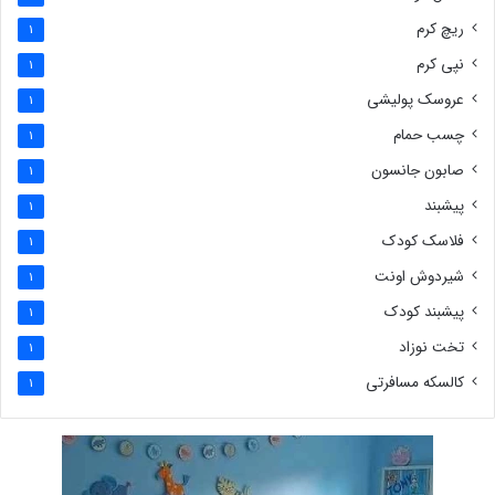
ریچ کرم
1
نپی کرم
1
عروسک پولیشی
1
چسب حمام
1
صابون جانسون
1
پیشبند
1
فلاسک کودک
1
شیردوش اونت
1
پیشبند کودک
1
تخت نوزاد
1
کالسکه مسافرتی
1