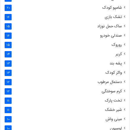
شامپو کودک
20
تشک بازی
16
ساک حمل نوزاد
15
صندلی خودرو
16
روروک
15
کریر
14
پشه بند
13
واکر کودک
13
دستمال مرطوب
12
کرم سوختگی
12
تخت پارک
11
شیر خشک
11
مینی واش
10
لوسیون
10