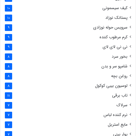
کیف سیسمونی
10
پستانک نوزاد
10
سرویس حوله نوزادی
9
کرم مرطوب کننده
9
نی نی لای لای
9
بخور سرد
8
شامپو سر و بدن
8
روغن بچه
8
لوسیون بیبی کوکول
8
تاب برقی
11
سرلاک
7
نرم کننده لباس
7
مایع استریل
7
پوار بینی
7