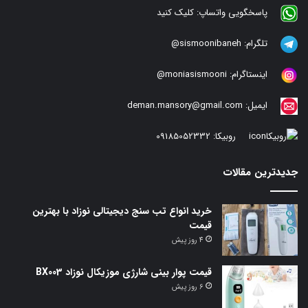
پاسخگویی واتساپ:
کلیک کنید
تلگرام:
sismoonibaneh@
اینستاگرام:
moniasismooni@
ایمیل:
deman.mansory@gmail.com
روبیکا:
09185052332
جدیدترین مقالات
خرید انواع تب سنج دیجیتالی نوزاد با بهترین
قیمت
4 روز پیش
قیمت پوار بینی شارژی موزیکال نوزاد BX003
6 روز پیش