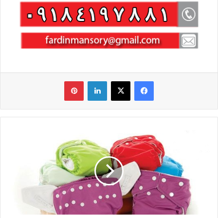
فیس بوک
X
لینکدین
‫پین‌ترست