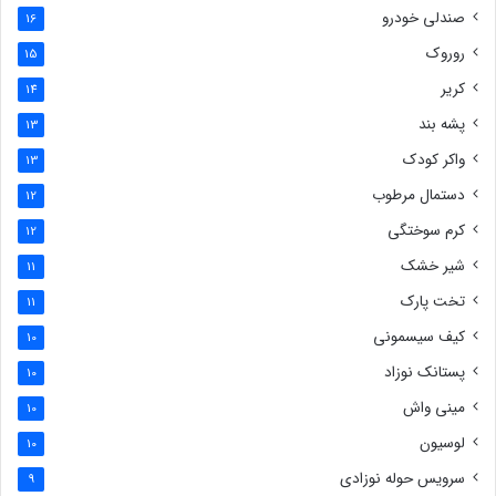
صندلی خودرو
16
روروک
15
کریر
14
پشه بند
13
واکر کودک
13
دستمال مرطوب
12
کرم سوختگی
12
شیر خشک
11
تخت پارک
11
کیف سیسمونی
10
پستانک نوزاد
10
مینی واش
10
لوسیون
10
سرویس حوله نوزادی
9