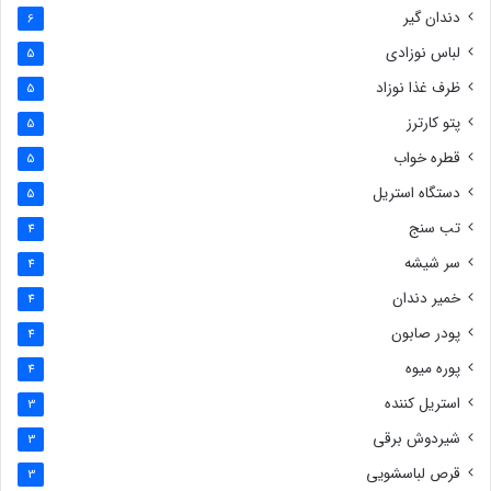
دندان گیر
6
لباس نوزادی
5
ظرف غذا نوزاد
5
پتو کارترز
5
قطره خواب
5
دستگاه استریل
5
تب سنج
4
سر شیشه
4
خمیر دندان
4
پودر صابون
4
پوره میوه
4
استریل کننده
3
شیردوش برقی
3
قرص لباسشویی
3