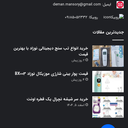
ایمیل:
deman.mansory@gmail.com
روبیکا:
09185052332
جدیدترین مقالات
خرید انواع تب سنج دیجیتالی نوزاد با بهترین
قیمت
2 روز پیش
قیمت پوار بینی شارژی موزیکال نوزاد BX003
4 روز پیش
خرید سر شیشه نچرال یک قطره اونت
اسفند 5, 1404