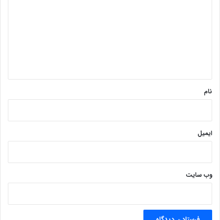
ی
د
گ
ا
ه
*
نام
ایمیل
وب‌ سایت