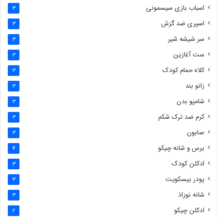
اسباب بازی سیسمونی
3
اسپری ضد گزش
3
سر شیشه شیر
3
ست آغازین
3
کلاه حمام کودک
3
زانو بند
3
شامپو بدن
3
کرم ضد ترک شکم
3
صابون
3
برس و شانه چیکو
4
ادکلن کودک
3
پودر بیسکویت
3
شانه نوزاذ
3
ادکلن چیکو
2