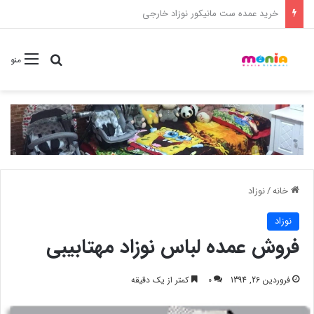
خرید شامپو سر و بدن 500 میل کودک موستلا
جستجو برا
منو
خانه
/
نوزاد
نوزاد
فروش عمده لباس نوزاد مهتابیبی
فروردین 26, 1394
0
کمتر از یک دقیقه