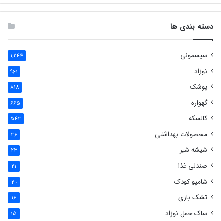
دسته بندی ها
سیسمونی
1,244
نوزاد
961
پوشک
818
گهواره
665
کالسکه
543
محصولات بهداشتی
36
شیشه شیر
23
صندلی غذا
21
شامپو کودک
20
تشک بازی
16
ساک حمل نوزاد
15