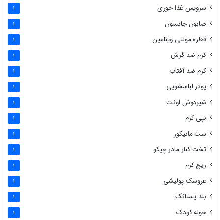
سرویس غذا خوری
1
صابون جانسون
1
قطره مولتی ویتامین
1
کرم ضد گزش
1
کرم ضد آفتاب
1
پودر لباسشویی
1
شیردوش اونت
1
نپی کرم
1
ست مانیکور
1
تخت کنار مادر چیکو
1
ریچ کرم
1
عروسک پولیشی
1
بند پستانک
1
حوله کودک
1