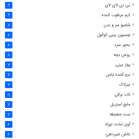
نی نی لای لای
9
کرم مرطوب کننده
9
شامپو سر و بدن
8
لوسیون بیبی کوکول
8
بخور سرد
8
روغن بچه
8
پوار بینی
7
نرم کننده لباس
7
سرلاک
7
تاب برقی
11
مایع استریل
7
ست جغجغه
6
آویز تخت نوزاد
6
بالش شیردهی
6