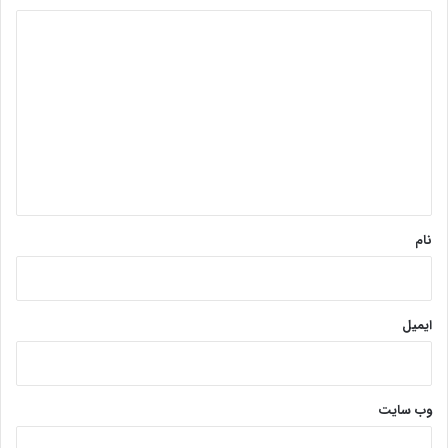
د
ی
د
گ
ا
ه
*
نام
ایمیل
وب‌ سایت