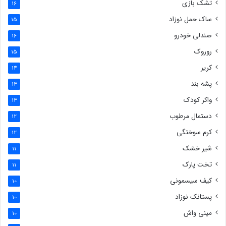
تشک بازی
16
ساک حمل نوزاد
15
صندلی خودرو
16
روروک
15
کریر
14
پشه بند
13
واکر کودک
13
دستمال مرطوب
12
کرم سوختگی
12
شیر خشک
11
تخت پارک
11
کیف سیسمونی
10
پستانک نوزاد
10
مینی واش
10