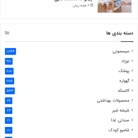
2 هفته پیش
دسته بندی ها
سیسمونی
1,244
نوزاد
961
پوشک
818
گهواره
665
کالسکه
543
محصولات بهداشتی
36
شیشه شیر
23
صندلی غذا
21
شامپو کودک
20