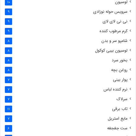
لوسیون
10
سرویس حوله نوزادی
9
نی نی لای لای
9
کرم مرطوب کننده
9
شامپو سر و بدن
8
لوسیون بیبی کوکول
8
بخور سرد
8
روغن بچه
8
پوار بینی
7
نرم کننده لباس
7
سرلاک
7
تاب برقی
11
مایع استریل
7
ست جغجغه
6