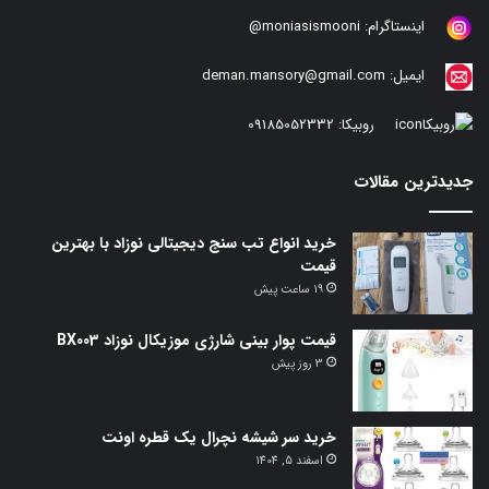
اینستاگرام:
moniasismooni@
ایمیل:
deman.mansory@gmail.com
روبیکا:
09185052332
جدیدترین مقالات
خرید انواع تب سنج دیجیتالی نوزاد با بهترین
قیمت
19 ساعت پیش
قیمت پوار بینی شارژی موزیکال نوزاد BX003
3 روز پیش
خرید سر شیشه نچرال یک قطره اونت
اسفند 5, 1404