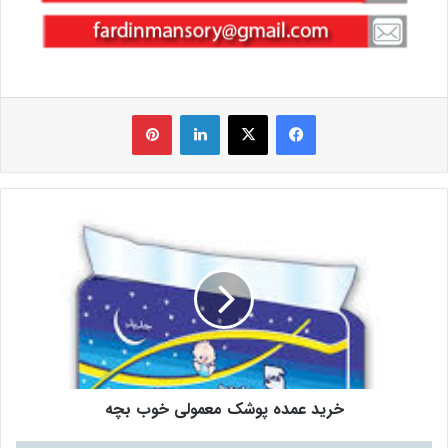
فیس بوک
X
لینکدین
‫پین‌ترست
خرید عمده پوشک معمولی خوب بچه