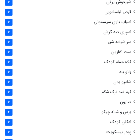
شیردوش برقی
3
قرص لباسشویی
3
اسباب بازی سیسمونی
3
اسپری ضد گزش
3
سر شیشه شیر
3
ست آغازین
3
کلاه حمام کودک
3
زانو بند
3
شامپو بدن
3
کرم ضد ترک شکم
3
صابون
3
برس و شانه چیکو
4
ادکلن کودک
3
پودر بیسکویت
3