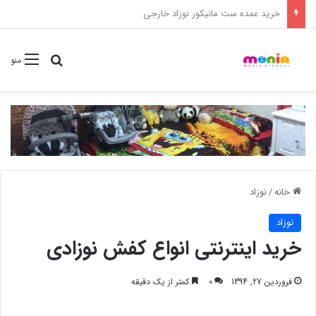
خرید شامپو سر و بدن 500 میل کودک موستلا
جستجو برا
منو
خانه
/
نوزاد
نوزاد
خرید اینترنتی انواع کفش نوزادی
فروردین 27, 1394
0
کمتر از یک دقیقه