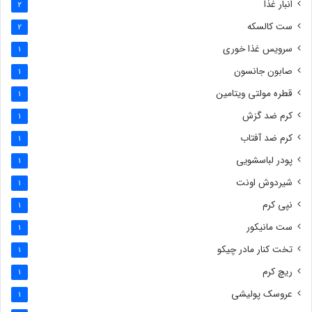
انبار غذا
2
ست کالسکه
2
سرویس غذا خوری
1
صابون جانسون
1
قطره مولتی ویتامین
1
کرم ضد گزش
1
کرم ضد آفتاب
1
پودر لباسشویی
1
شیردوش اونت
1
نپی کرم
1
ست مانیکور
1
تخت کنار مادر چیکو
1
ریچ کرم
1
عروسک پولیشی
1