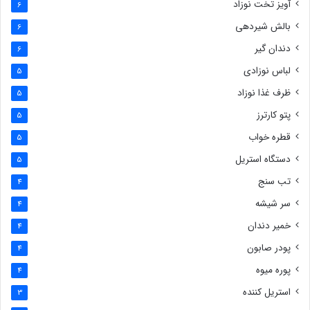
آویز تخت نوزاد
6
بالش شیردهی
6
دندان گیر
6
لباس نوزادی
5
ظرف غذا نوزاد
5
پتو کارترز
5
قطره خواب
5
دستگاه استریل
5
تب سنج
4
سر شیشه
4
خمیر دندان
4
پودر صابون
4
پوره میوه
4
استریل کننده
3