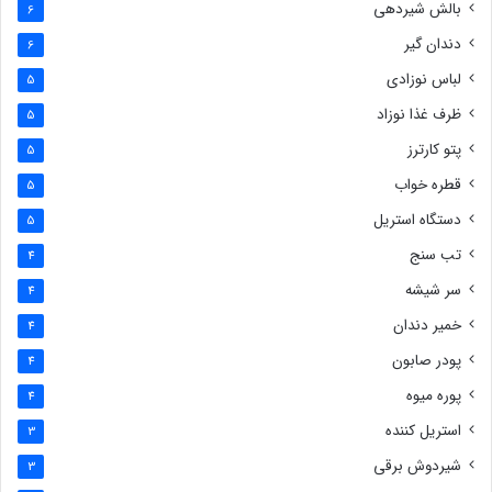
بالش شیردهی
6
دندان گیر
6
لباس نوزادی
5
ظرف غذا نوزاد
5
پتو کارترز
5
قطره خواب
5
دستگاه استریل
5
تب سنج
4
سر شیشه
4
خمیر دندان
4
پودر صابون
4
پوره میوه
4
استریل کننده
3
شیردوش برقی
3