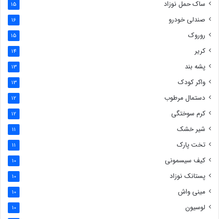
ساک حمل نوزاد
15
صندلی خودرو
16
روروک
15
کریر
14
پشه بند
13
واکر کودک
13
دستمال مرطوب
12
کرم سوختگی
12
شیر خشک
11
تخت پارک
11
کیف سیسمونی
10
پستانک نوزاد
10
مینی واش
10
لوسیون
10