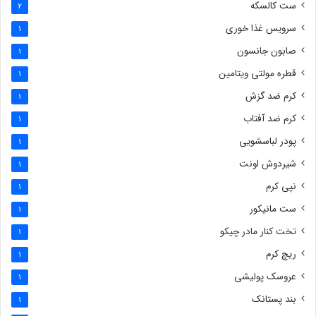
ست کالسکه
2
سرویس غذا خوری
1
صابون جانسون
1
قطره مولتی ویتامین
1
کرم ضد گزش
1
کرم ضد آفتاب
1
پودر لباسشویی
1
شیردوش اونت
1
نپی کرم
1
ست مانیکور
1
تخت کنار مادر چیکو
1
ریچ کرم
1
عروسک پولیشی
1
بند پستانک
1