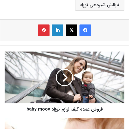
بالش شیردهی نوزاد
فیس بوک
X
لینکدین
‫پین‌ترست
فروش عمده کیف لوازم نوزاد baby moov