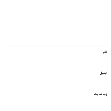
ی
د
گ
ا
ه
*
نام
ایمیل
وب‌ سایت