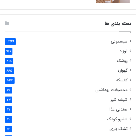
دسته بندی ها
سیسمونی
1,244
نوزاد
961
پوشک
818
گهواره
665
کالسکه
543
محصولات بهداشتی
36
شیشه شیر
23
صندلی غذا
21
شامپو کودک
20
تشک بازی
16