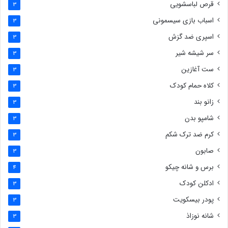
قرص لباسشویی
3
اسباب بازی سیسمونی
3
اسپری ضد گزش
3
سر شیشه شیر
3
ست آغازین
3
کلاه حمام کودک
3
زانو بند
3
شامپو بدن
3
کرم ضد ترک شکم
3
صابون
3
برس و شانه چیکو
4
ادکلن کودک
3
پودر بیسکویت
3
شانه نوزاذ
3