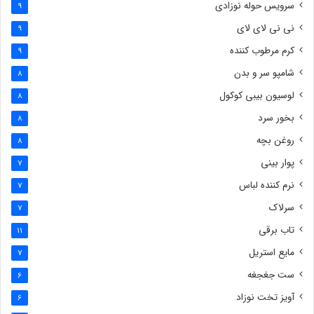
سرویس حوله نوزادی
9
نی نی لای لای
9
کرم مرطوب کننده
9
شامپو سر و بدن
8
لوسیون بیبی کوکول
8
بخور سرد
8
روغن بچه
8
پوار بینی
7
نرم کننده لباس
7
سرلاک
7
تاب برقی
11
مایع استریل
7
ست جغجغه
6
آویز تخت نوزاد
6