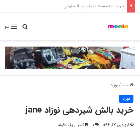
خرید شامپو سر و بدن 500 میل کودک موستلا
جستجو برا
منو
خانه
/
نوزاد
نوزاد
خرید بالش شیردهی نوزاد jane
فروردین 27, 1394
0
کمتر از یک دقیقه