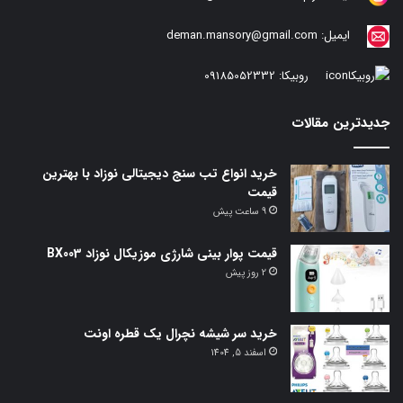
ایمیل:
deman.mansory@gmail.com
روبیکا:
09185052332
جدیدترین مقالات
خرید انواع تب سنج دیجیتالی نوزاد با بهترین
قیمت
9 ساعت پیش
قیمت پوار بینی شارژی موزیکال نوزاد BX003
2 روز پیش
خرید سر شیشه نچرال یک قطره اونت
اسفند 5, 1404