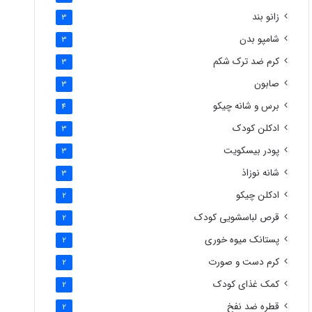
زانو بند
3
شامپو بدن
3
کرم ضد ترک شکم
3
صابون
3
برس و شانه چیکو
4
ادکلن کودک
3
پودر بیسکویت
3
شانه نوزاذ
3
ادکلن چیکو
2
قرص لباسشویی کودک
2
پستانک میوه خوری
2
کرم دست و صورت
2
کمک غذای کودک
2
قطره ضد نفخ
2