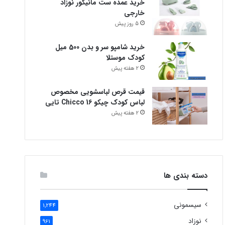
خرید عمده ست مانیکور نوزاد
خارجی
5 روز پیش
خرید شامپو سر و بدن 500 میل
کودک موستلا
2 هفته پیش
قیمت قرص لباسشویی مخصوص
لباس کودک چیکو Chicco 16 تایی
2 هفته پیش
دسته بندی ها
سیسمونی
1,244
نوزاد
961