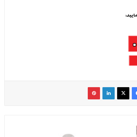
فیس بوک
X
لینکدین
‫پین‌ترست