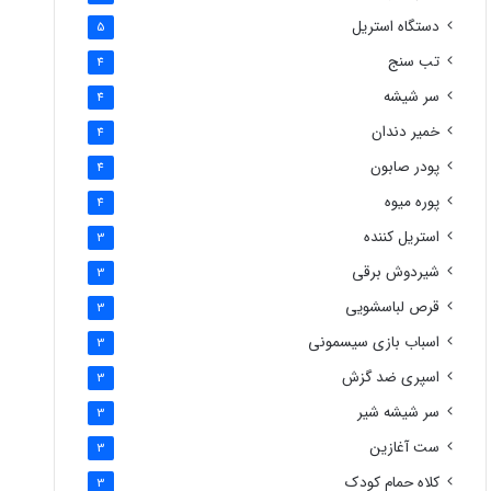
دستگاه استریل
5
تب سنج
4
سر شیشه
4
خمیر دندان
4
پودر صابون
4
پوره میوه
4
استریل کننده
3
شیردوش برقی
3
قرص لباسشویی
3
اسباب بازی سیسمونی
3
اسپری ضد گزش
3
سر شیشه شیر
3
ست آغازین
3
کلاه حمام کودک
3