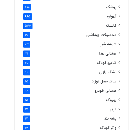
پوشک
818
گهواره
665
کالسکه
543
محصولات بهداشتی
36
شیشه شیر
23
صندلی غذا
21
شامپو کودک
20
تشک بازی
16
ساک حمل نوزاد
15
صندلی خودرو
16
روروک
15
کریر
14
پشه بند
13
واکر کودک
13