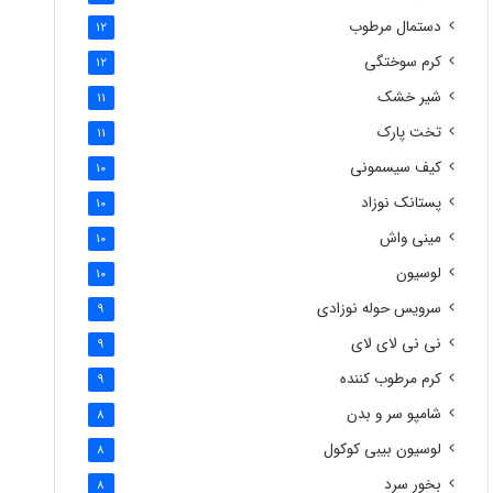
دستمال مرطوب
12
کرم سوختگی
12
شیر خشک
11
تخت پارک
11
کیف سیسمونی
10
پستانک نوزاد
10
مینی واش
10
لوسیون
10
سرویس حوله نوزادی
9
نی نی لای لای
9
کرم مرطوب کننده
9
شامپو سر و بدن
8
لوسیون بیبی کوکول
8
بخور سرد
8