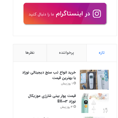
تازه
پرخواننده
نظرها
خرید انواع تب سنج دیجیتالی نوزاد
با بهترین قیمت
1 روز پیش
قیمت پوار بینی شارژی موزیکال
نوزاد BX003
3 روز پیش