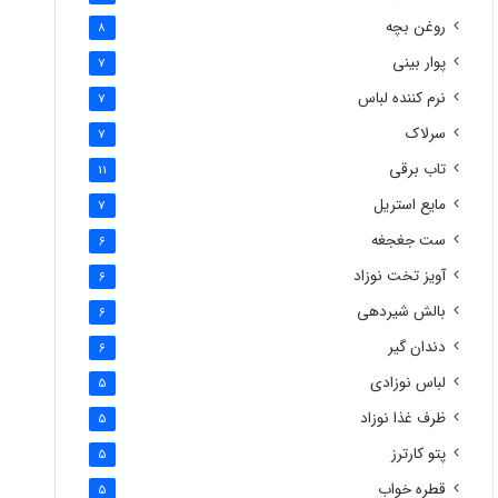
روغن بچه
8
پوار بینی
7
نرم کننده لباس
7
سرلاک
7
تاب برقی
11
مایع استریل
7
ست جغجغه
6
آویز تخت نوزاد
6
بالش شیردهی
6
دندان گیر
6
لباس نوزادی
5
ظرف غذا نوزاد
5
پتو کارترز
5
قطره خواب
5