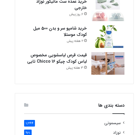
خرید عمده ست مانیکور نوزاد
خارجی
6 روز پیش
خرید شامپو سر و بدن 500 میل
کودک موستلا
2 هفته پیش
قیمت قرص لباسشویی مخصوص
لباس کودک چیکو Chicco 16 تایی
3 هفته پیش
دسته بندی ها
سیسمونی
1,244
نوزاد
961