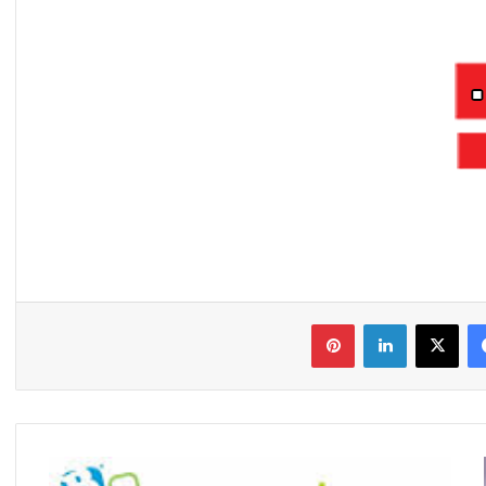
فیس بوک
X
لینکدین
‫پین‌ترست