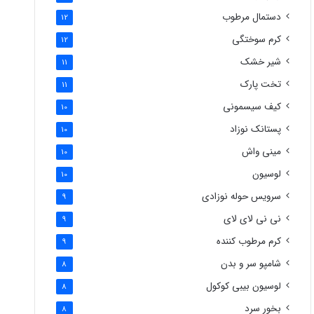
دستمال مرطوب
12
کرم سوختگی
12
شیر خشک
11
تخت پارک
11
کیف سیسمونی
10
پستانک نوزاد
10
مینی واش
10
لوسیون
10
سرویس حوله نوزادی
9
نی نی لای لای
9
کرم مرطوب کننده
9
شامپو سر و بدن
8
لوسیون بیبی کوکول
8
بخور سرد
8