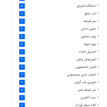
دستگاه استریل
5
تب سنج
4
سر شیشه
4
خمیر دندان
4
پودر صابون
4
پوره میوه
4
استریل کننده
3
شیردوش برقی
3
قرص لباسشویی
3
اسباب بازی سیسمونی
3
اسپری ضد گزش
3
سر شیشه شیر
3
ست آغازین
3
کلاه حمام کودک
3