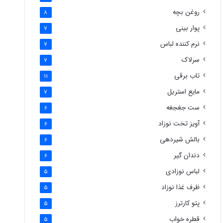
روغن بچه
8
پوار بینی
7
نرم کننده لباس
7
سرلاک
7
تاب برقی
11
مایع استریل
7
ست جغجغه
6
آویز تخت نوزاد
6
بالش شیردهی
6
دندان گیر
6
لباس نوزادی
5
ظرف غذا نوزاد
5
پتو کارترز
5
قطره خواب
5