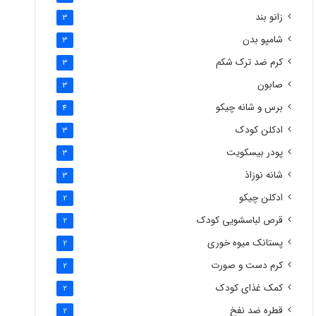
زانو بند
3
شامپو بدن
3
کرم ضد ترک شکم
3
صابون
3
برس و شانه چیکو
4
ادکلن کودک
3
پودر بیسکویت
3
شانه نوزاذ
3
ادکلن چیکو
2
قرص لباسشویی کودک
2
پستانک میوه خوری
2
کرم دست و صورت
2
کمک غذای کودک
2
قطره ضد نفخ
2