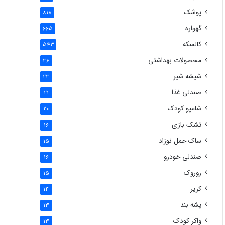
پوشک
818
گهواره
665
کالسکه
543
محصولات بهداشتی
36
شیشه شیر
23
صندلی غذا
21
شامپو کودک
20
تشک بازی
16
ساک حمل نوزاد
15
صندلی خودرو
16
روروک
15
کریر
14
پشه بند
13
واکر کودک
13