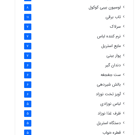
لوسیون بیبی کوکول
8
تاب برقی
11
سرلاک
7
نرم کننده لباس
7
مایع استریل
7
پوار بینی
7
دندان گیر
6
ست جغجغه
6
بالش شیردهی
6
آویز تخت نوزاد
6
لباس نوزادی
5
ظرف غذا نوزاد
5
دستگاه استریل
5
قطره خواب
5