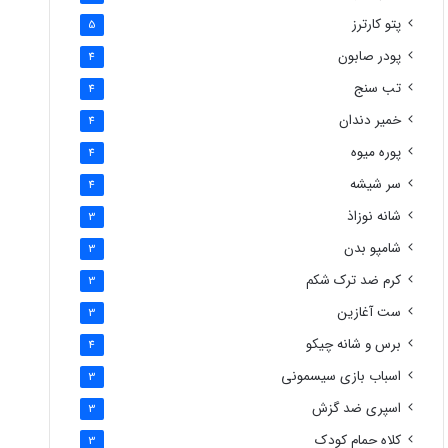
پتو کارترز
5
پودر صابون
4
تب سنج
4
خمیر دندان
4
پوره میوه
4
سر شیشه
4
شانه نوزاذ
3
شامپو بدن
3
کرم ضد ترک شکم
3
ست آغازین
3
برس و شانه چیکو
4
اسباب بازی سیسمونی
3
اسپری ضد گزش
3
کلاه حمام کودک
3