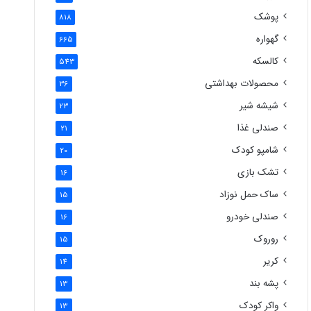
پوشک
818
گهواره
665
کالسکه
543
محصولات بهداشتی
36
شیشه شیر
23
صندلی غذا
21
شامپو کودک
20
تشک بازی
16
ساک حمل نوزاد
15
صندلی خودرو
16
روروک
15
کریر
14
پشه بند
13
واکر کودک
13