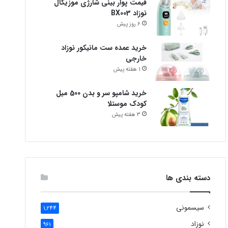
قیمت پوار بینی شارژی موزیکال
نوزاد BX003
6 روز پیش
خرید عمده ست مانیکور نوزاد
خارجی
1 هفته پیش
خرید شامپو سر و بدن 500 میل
کودک موستلا
3 هفته پیش
دسته بندی ها
سیسمونی
1,244
نوزاد
961