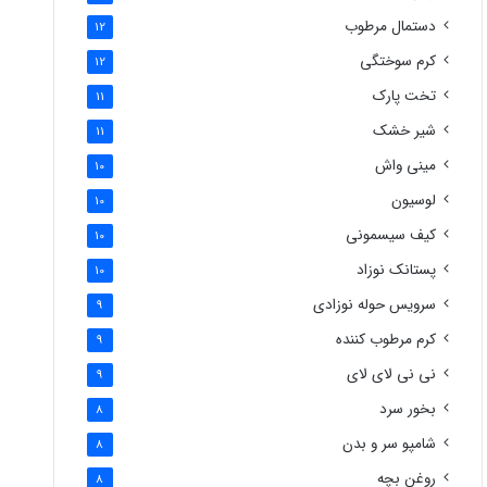
دستمال مرطوب
12
کرم سوختگی
12
تخت پارک
11
شیر خشک
11
مینی واش
10
لوسیون
10
کیف سیسمونی
10
پستانک نوزاد
10
سرویس حوله نوزادی
9
کرم مرطوب کننده
9
نی نی لای لای
9
بخور سرد
8
شامپو سر و بدن
8
روغن بچه
8