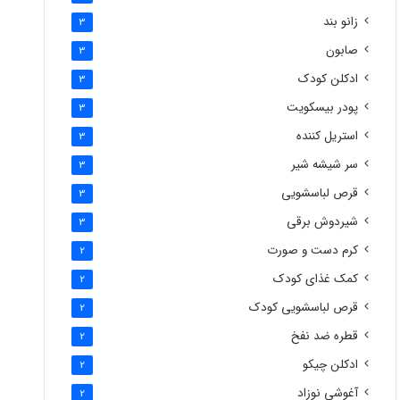
زانو بند
3
صابون
3
ادکلن کودک
3
پودر بیسکویت
3
استریل کننده
3
سر شیشه شیر
3
قرص لباسشویی
3
شیردوش برقی
3
کرم دست و صورت
2
کمک غذای کودک
2
قرص لباسشویی کودک
2
قطره ضد نفخ
2
ادکلن چیکو
2
آغوشی نوزاد
2