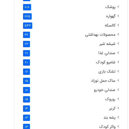
پوشک
818
گهواره
665
کالسکه
543
محصولات بهداشتی
36
شیشه شیر
23
صندلی غذا
21
شامپو کودک
20
تشک بازی
16
ساک حمل نوزاد
15
صندلی خودرو
16
روروک
15
کریر
14
پشه بند
13
واکر کودک
13