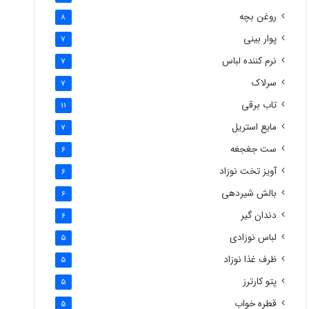
روغن بچه
8
پوار بینی
7
نرم کننده لباس
7
سرلاک
7
تاب برقی
11
مایع استریل
7
ست جغجغه
6
آویز تخت نوزاد
6
بالش شیردهی
6
دندان گیر
6
لباس نوزادی
5
ظرف غذا نوزاد
5
پتو کارترز
5
قطره خواب
5