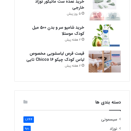
خرید عمده ست مانیکور نوزاد
خارجی
5 روز پیش
خرید شامپو سر و بدن 500 میل
کودک موستلا
2 هفته پیش
قیمت قرص لباسشویی مخصوص
لباس کودک چیکو Chicco 16 تایی
2 هفته پیش
دسته بندی ها
سیسمونی
1,244
نوزاد
961