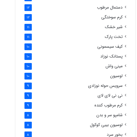
دستمال مرطوب
12
کرم سوختگی
12
شیر خشک
11
تخت پارک
11
کیف سیسمونی
10
پستانک نوزاد
10
مینی واش
10
لوسیون
10
سرویس حوله نوزادی
9
نی نی لای لای
9
کرم مرطوب کننده
9
شامپو سر و بدن
8
لوسیون بیبی کوکول
8
بخور سرد
8