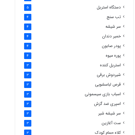
دستگاه استریل
5
تب سنج
4
سر شیشه
4
خمیر دندان
4
پودر صابون
4
پوره میوه
4
استریل کننده
3
شیردوش برقی
3
قرص لباسشویی
3
اسباب بازی سیسمونی
3
اسپری ضد گزش
3
سر شیشه شیر
3
ست آغازین
3
کلاه حمام کودک
3