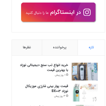
تازه
پرخواننده
نظرها
خرید انواع تب سنج دیجیتالی نوزاد
با بهترین قیمت
1 روز پیش
قیمت پوار بینی شارژی موزیکال
نوزاد BX003
3 روز پیش