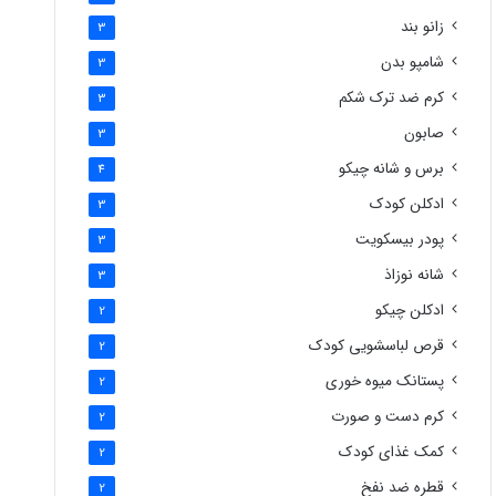
زانو بند
3
شامپو بدن
3
کرم ضد ترک شکم
3
صابون
3
برس و شانه چیکو
4
ادکلن کودک
3
پودر بیسکویت
3
شانه نوزاذ
3
ادکلن چیکو
2
قرص لباسشویی کودک
2
پستانک میوه خوری
2
کرم دست و صورت
2
کمک غذای کودک
2
قطره ضد نفخ
2