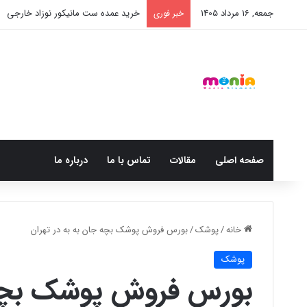
جمعه, 16 مرداد 1405
خرید شامپو سر و بدن 500 میل کودک موستلا
خبر فوری
صفحه اصلی
مقالات
تماس با ما
درباره ما
خانه
/
پوشک
/
بورس فروش پوشک بچه جان به به در تهران
پوشک
بورس فروش پوشک بچه ج