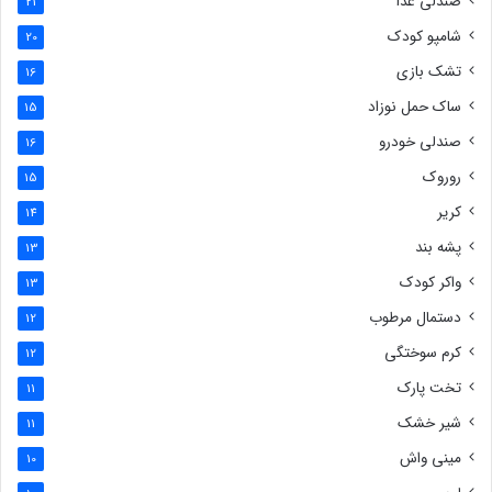
صندلی غذا
21
شامپو کودک
20
تشک بازی
16
ساک حمل نوزاد
15
صندلی خودرو
16
روروک
15
کریر
14
پشه بند
13
واکر کودک
13
دستمال مرطوب
12
کرم سوختگی
12
تخت پارک
11
شیر خشک
11
مینی واش
10