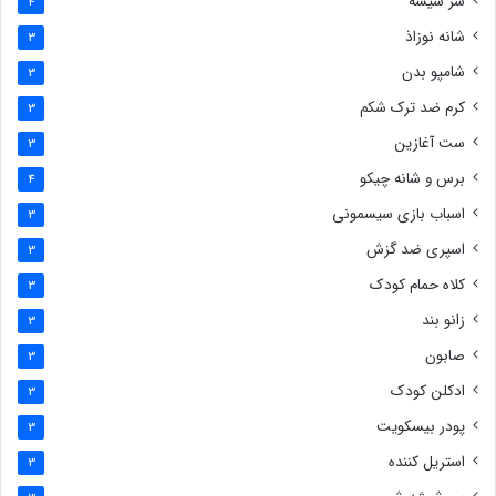
سر شیشه
4
شانه نوزاذ
3
شامپو بدن
3
کرم ضد ترک شکم
3
ست آغازین
3
برس و شانه چیکو
4
اسباب بازی سیسمونی
3
اسپری ضد گزش
3
کلاه حمام کودک
3
زانو بند
3
صابون
3
ادکلن کودک
3
پودر بیسکویت
3
استریل کننده
3