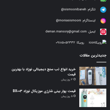
تلگرام:
sismoonibaneh@
اینستاگرام:
moniasismooni@
ایمیل:
deman.mansory@gmail.com
روبیکا:
09185052332
جدیدترین مقالات
خرید انواع تب سنج دیجیتالی نوزاد با بهترین
قیمت
3 روز پیش
قیمت پوار بینی شارژی موزیکال نوزاد BX003
5 روز پیش