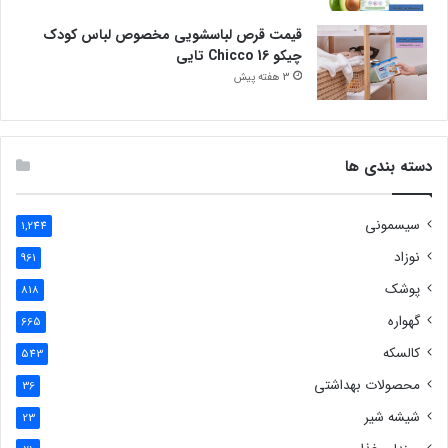
قیمت قرص لباسشویی مخصوص لباس کودک
چیکو Chicco 16 تایی
3 هفته پیش
دسته بندی ها
سیسمونی
1,244
نوزاد
961
پوشک
818
گهواره
665
کالسکه
543
محصولات بهداشتی
36
شیشه شیر
23