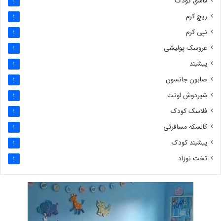
قاشق کودک
1
ریچ کرم
1
نپی کرم
1
عروسک پولیشی
1
پیشبند
1
صابون جانسون
1
شیردوش اونت
1
فلاسک کودک
1
کالسکه مسافرتی
1
پیشبند کودک
1
تخت نوزاد
1