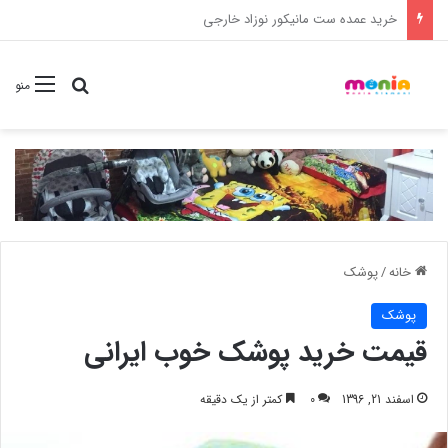
خرید شامپو سر و بدن 500 میل کودک موستلا
جستجو برا
منو
خانه
/
پوشک
پوشک
قیمت خرید پوشک خوب ایرانی
اسفند 21, 1396
0
کمتر از یک دقیقه