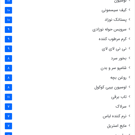
لوسیون
10
کیف سیسمونی
10
پستانک نوزاد
10
سرویس حوله نوزادی
9
کرم مرطوب کننده
9
نی نی لای لای
9
بخور سرد
8
شامپو سر و بدن
8
روغن بچه
8
لوسیون بیبی کوکول
8
تاب برقی
11
سرلاک
7
نرم کننده لباس
7
مایع استریل
7