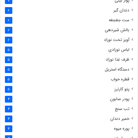
پوار بینی
7
دندان گیر
6
ست جغجغه
6
بالش شیردهی
6
آویز تخت نوزاد
6
لباس نوزادی
5
ظرف غذا نوزاد
5
دستگاه استریل
5
قطره خواب
5
پتو کارترز
5
پودر صابون
4
تب سنج
4
خمیر دندان
4
پوره میوه
4