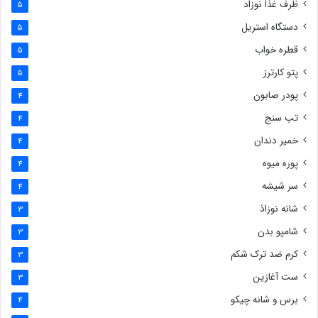
ظرف غذا نوزاد
5
دستگاه استریل
5
قطره خواب
5
پتو کارترز
5
پودر صابون
4
تب سنج
4
خمیر دندان
4
پوره میوه
4
سر شیشه
4
شانه نوزاذ
3
شامپو بدن
3
کرم ضد ترک شکم
3
ست آغازین
3
برس و شانه چیکو
4