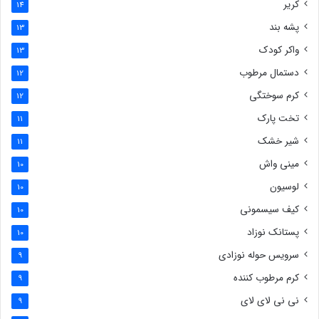
کریر
14
پشه بند
13
واکر کودک
13
دستمال مرطوب
12
کرم سوختگی
12
تخت پارک
11
شیر خشک
11
مینی واش
10
لوسیون
10
کیف سیسمونی
10
پستانک نوزاد
10
سرویس حوله نوزادی
9
کرم مرطوب کننده
9
نی نی لای لای
9