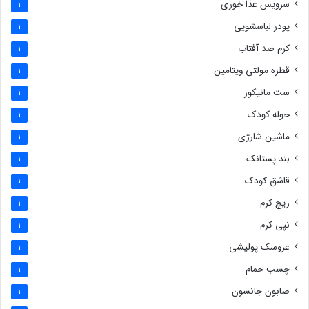
سرویس غذا خوری
1
پودر لباسشویی
1
کرم ضد آفتاب
1
قطره مولتی ویتامین
1
ست مانیکور
1
حوله کودک
1
ماشین شارژی
1
بند پستانک
1
قاشق کودک
1
ریچ کرم
1
نپی کرم
1
عروسک پولیشی
1
چسب حمام
1
صابون جانسون
1