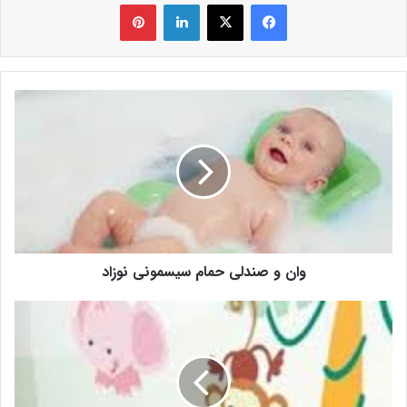
فیس بوک
X
لینکدین
‫پین‌ترست
وان و صندلی حمام سیسمونی نوزاد