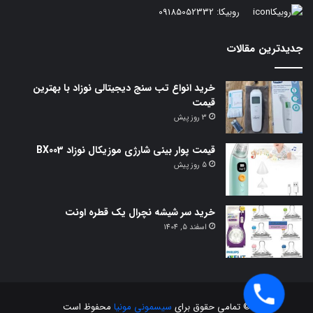
روبیکا:
09185052332
جدیدترین مقالات
خرید انواع تب سنج دیجیتالی نوزاد با بهترین
قیمت
3 روز پیش
قیمت پوار بینی شارژی موزیکال نوزاد BX003
5 روز پیش
خرید سر شیشه نچرال یک قطره اونت
اسفند 5, 1404
© تمامی حقوق برای
سیسمونی مونیا
محفوظ است