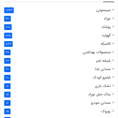
سیسمونی
1,244
نوزاد
961
پوشک
818
گهواره
665
کالسکه
543
محصولات بهداشتی
36
شیشه شیر
23
صندلی غذا
21
شامپو کودک
20
تشک بازی
16
ساک حمل نوزاد
15
صندلی خودرو
16
روروک
15