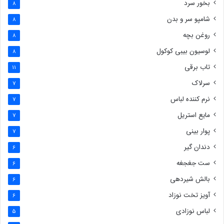
بخور سرد
8
شامپو سر و بدن
8
روغن بچه
8
لوسیون بیبی کوکول
8
تاب برقی
11
سرلاک
7
نرم کننده لباس
7
مایع استریل
7
پوار بینی
7
دندان گیر
6
ست جغجغه
6
بالش شیردهی
6
آویز تخت نوزاد
6
لباس نوزادی
5