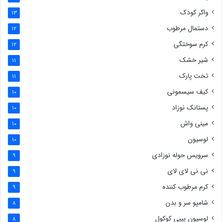
واکر کودک
13
دستمال مرطوب
12
کرم سوختگی
12
شیر خشک
11
تخت پارک
11
کیف سیسمونی
10
پستانک نوزاد
10
مینی واش
10
لوسیون
10
سرویس حوله نوزادی
9
نی نی لای لای
9
کرم مرطوب کننده
9
شامپو سر و بدن
8
لوسیون بیبی کوکول
8