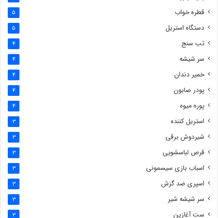
قطره خواب
5
دستگاه استریل
5
تب سنج
4
سر شیشه
4
خمیر دندان
4
پودر صابون
4
پوره میوه
4
استریل کننده
3
شیردوش برقی
3
قرص لباسشویی
3
اسباب بازی سیسمونی
3
اسپری ضد گزش
3
سر شیشه شیر
3
ست آغازین
3