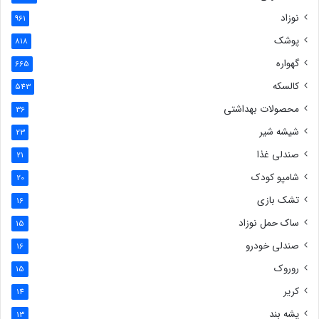
نوزاد
961
پوشک
818
گهواره
665
کالسکه
543
محصولات بهداشتی
36
شیشه شیر
23
صندلی غذا
21
شامپو کودک
20
تشک بازی
16
ساک حمل نوزاد
15
صندلی خودرو
16
روروک
15
کریر
14
پشه بند
13