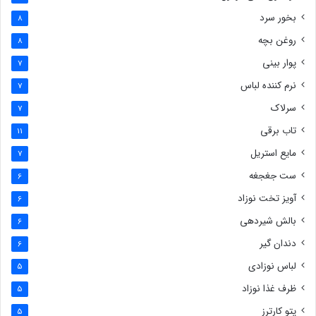
بخور سرد
8
روغن بچه
8
پوار بینی
7
نرم کننده لباس
7
سرلاک
7
تاب برقی
11
مایع استریل
7
ست جغجغه
6
آویز تخت نوزاد
6
بالش شیردهی
6
دندان گیر
6
لباس نوزادی
5
ظرف غذا نوزاد
5
پتو کارترز
5