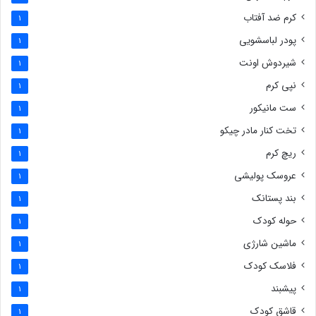
کرم ضد آفتاب
1
پودر لباسشویی
1
شیردوش اونت
1
نپی کرم
1
ست مانیکور
1
تخت کنار مادر چیکو
1
ریچ کرم
1
عروسک پولیشی
1
بند پستانک
1
حوله کودک
1
ماشین شارژی
1
فلاسک کودک
1
پیشبند
1
قاشق کودک
1