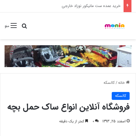
خرید شامپو سر و بدن 500 میل کودک موستلا
جستجو برا
منو
خانه
/
کالسکه
کالسکه
فروشگاه آنلاین انواع ساک حمل بچه
اسفند 25, 1393
0
کمتر از یک دقیقه