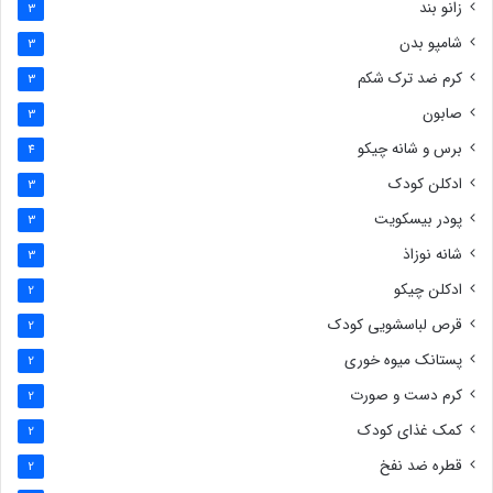
زانو بند
3
شامپو بدن
3
کرم ضد ترک شکم
3
صابون
3
برس و شانه چیکو
4
ادکلن کودک
3
پودر بیسکویت
3
شانه نوزاذ
3
ادکلن چیکو
2
قرص لباسشویی کودک
2
پستانک میوه خوری
2
کرم دست و صورت
2
کمک غذای کودک
2
قطره ضد نفخ
2