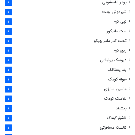
پودر لباسشویی
1
شیردوش اونت
1
نپی کرم
1
ست مانیکور
1
تخت کنار مادر چیکو
1
ریچ کرم
1
عروسک پولیشی
1
بند پستانک
1
حوله کودک
1
ماشین شارژی
1
فلاسک کودک
1
پیشبند
1
قاشق کودک
1
کالسکه مسافرتی
1