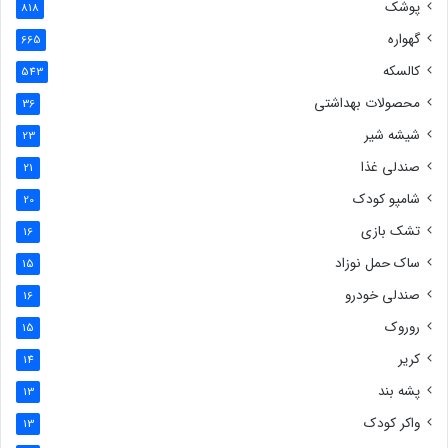
پوشک
818
گهواره
665
کالسکه
543
محصولات بهداشتی
36
شیشه شیر
23
صندلی غذا
21
شامپو کودک
20
تشک بازی
16
ساک حمل نوزاد
15
صندلی خودرو
16
روروک
15
کریر
14
پشه بند
13
واکر کودک
13