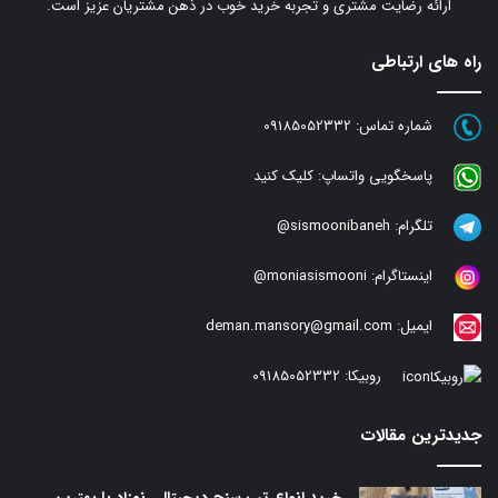
ارائه رضایت مشتری و تجربه خرید خوب در ذهن مشتریان عزیز است.
راه های ارتباطی
شماره تماس:
09185052332
پاسخگویی واتساپ:
کلیک کنید
تلگرام:
sismoonibaneh@
اینستاگرام:
moniasismooni@
ایمیل:
deman.mansory@gmail.com
روبیکا:
09185052332
جدیدترین مقالات
خرید انواع تب سنج دیجیتالی نوزاد با بهترین