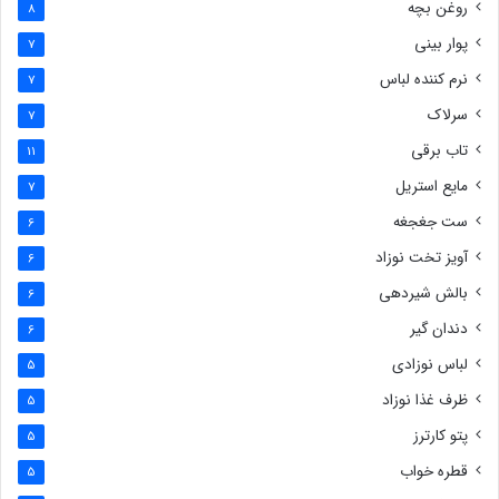
روغن بچه
8
پوار بینی
7
نرم کننده لباس
7
سرلاک
7
تاب برقی
11
مایع استریل
7
ست جغجغه
6
آویز تخت نوزاد
6
بالش شیردهی
6
دندان گیر
6
لباس نوزادی
5
ظرف غذا نوزاد
5
پتو کارترز
5
قطره خواب
5