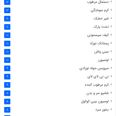
دستمال مرطوب
12
کرم سوختگی
12
شیر خشک
11
تخت پارک
11
کیف سیسمونی
10
پستانک نوزاد
10
مینی واش
10
لوسیون
10
سرویس حوله نوزادی
9
نی نی لای لای
9
کرم مرطوب کننده
9
شامپو سر و بدن
8
لوسیون بیبی کوکول
8
بخور سرد
8