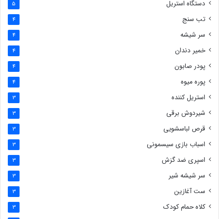
دستگاه استریل
5
تب سنج
4
سر شیشه
4
خمیر دندان
4
پودر صابون
4
پوره میوه
4
استریل کننده
3
شیردوش برقی
3
قرص لباسشویی
3
اسباب بازی سیسمونی
3
اسپری ضد گزش
3
سر شیشه شیر
3
ست آغازین
3
کلاه حمام کودک
3