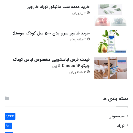
خرید عمده ست مانیکور نوزاد خارجی
6 روز پیش
خرید شامپو سر و بدن 500 میل کودک موستلا
2 هفته پیش
قیمت قرص لباسشویی مخصوص لباس کودک
چیکو Chicco 16 تایی
3 هفته پیش
دسته بندی ها
سیسمونی
1,244
نوزاد
961