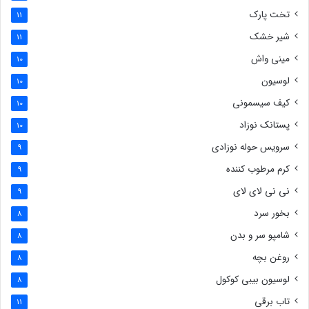
تخت پارک
11
شیر خشک
11
مینی واش
10
لوسیون
10
کیف سیسمونی
10
پستانک نوزاد
10
سرویس حوله نوزادی
9
کرم مرطوب کننده
9
نی نی لای لای
9
بخور سرد
8
شامپو سر و بدن
8
روغن بچه
8
لوسیون بیبی کوکول
8
تاب برقی
11