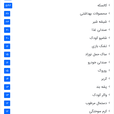
کالسکه
543
محصولات بهداشتی
36
شیشه شیر
23
صندلی غذا
21
شامپو کودک
20
تشک بازی
16
ساک حمل نوزاد
15
صندلی خودرو
16
روروک
15
کریر
14
پشه بند
13
واکر کودک
13
دستمال مرطوب
12
کرم سوختگی
12