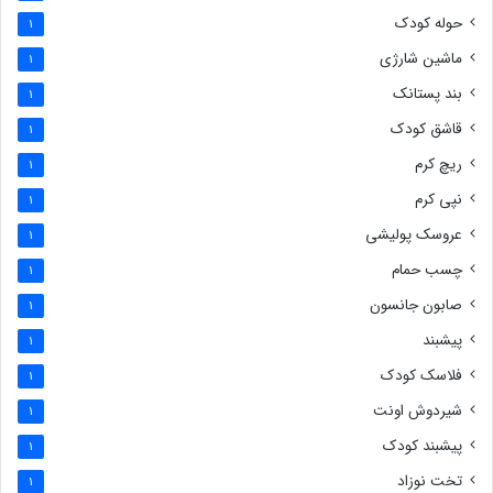
حوله کودک
1
ماشین شارژی
1
بند پستانک
1
قاشق کودک
1
ریچ کرم
1
نپی کرم
1
عروسک پولیشی
1
چسب حمام
1
صابون جانسون
1
پیشبند
1
فلاسک کودک
1
شیردوش اونت
1
پیشبند کودک
1
تخت نوزاد
1