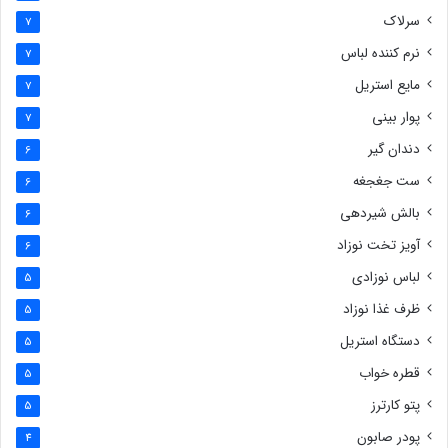
سرلاک
7
نرم کننده لباس
7
مایع استریل
7
پوار بینی
7
دندان گیر
6
ست جغجغه
6
بالش شیردهی
6
آویز تخت نوزاد
6
لباس نوزادی
5
ظرف غذا نوزاد
5
دستگاه استریل
5
قطره خواب
5
پتو کارترز
5
پودر صابون
4