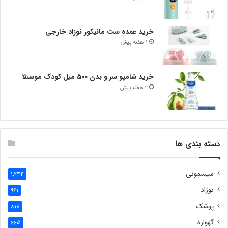
خرید عمده ست مانیکور نوزاد خارجی
1 هفته پیش
خرید شامپو سر و بدن 500 میل کودک موستلا
2 هفته پیش
دسته بندی ها
سیسمونی
1,244
نوزاد
961
پوشک
818
گهواره
665