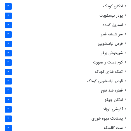
ادکلن کودک
3
پودر بیسکویت
3
استریل کننده
3
سر شیشه شیر
3
قرص لباسشویی
3
شیردوش برقی
3
کرم دست و صورت
2
کمک غذای کودک
2
قرص لباسشویی کودک
2
قطره ضد نفخ
2
ادکلن چیکو
2
آغوشی نوزاد
2
پستانک میوه خوری
2
ست کالسکه
2