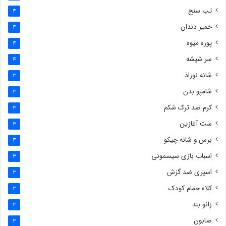
تب سنج
4
خمیر دندان
4
پوره میوه
4
سر شیشه
4
شانه نوزاذ
3
شامپو بدن
3
کرم ضد ترک شکم
3
ست آغازین
3
برس و شانه چیکو
4
اسباب بازی سیسمونی
3
اسپری ضد گزش
3
کلاه حمام کودک
3
زانو بند
3
صابون
3